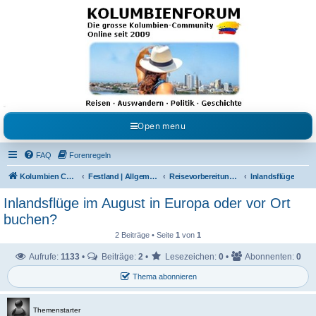
Kolumbienforum - Das
grosse Forum der
Freunde Kolumbiens
Reisen, Auswandern, Kultur, Politik, Geschichte und Visum in Kolumbien und Venezuela.
Austausch, Erfahrungen und Gemeinschaft im Kolumbienforum
Open menu
FAQ
Forenregeln
Kolumbien Community
Festland | Allgemeine Fragen
Reisevorbereitungen & Reiseerfahrungen
Inlandsflüge
Inlandsflüge im August in Europa oder vor Ort
buchen?
2 Beiträge • Seite
1
von
1
Aufrufe:
1133
•
Beiträge:
2
•
Lesezeichen:
0
•
Abonnenten:
0
Thema abonnieren
Themenstarter