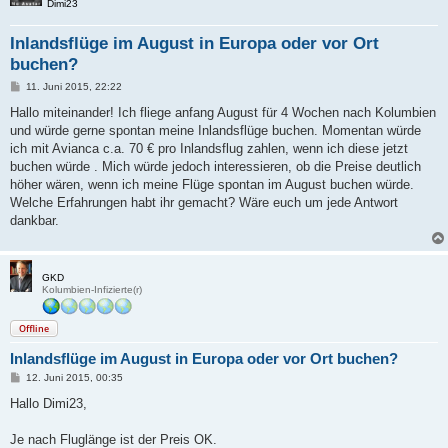
Dimi23
Inlandsflüge im August in Europa oder vor Ort
buchen?
B
11. Juni 2015, 22:22
e
i
Hallo miteinander! Ich fliege anfang August für 4 Wochen nach Kolumbien
t
und würde gerne spontan meine Inlandsflüge buchen. Momentan würde
r
a
ich mit Avianca c.a. 70 € pro Inlandsflug zahlen, wenn ich diese jetzt
g
buchen würde . Mich würde jedoch interessieren, ob die Preise deutlich
höher wären, wenn ich meine Flüge spontan im August buchen würde.
Welche Erfahrungen habt ihr gemacht? Wäre euch um jede Antwort
dankbar.
GKD
Kolumbien-Infizierte(r)
Offline
Inlandsflüge im August in Europa oder vor Ort buchen?
B
12. Juni 2015, 00:35
e
i
Hallo Dimi23,
t
r
a
Je nach Fluglänge ist der Preis OK.