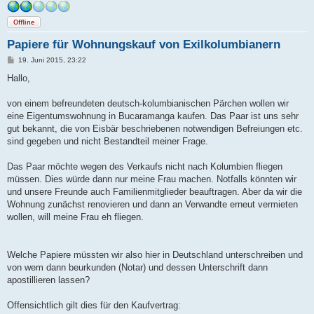
Offline
Papiere für Wohnungskauf von Exilkolumbianern
B
19. Juni 2015, 23:22
e
i
Hallo,
t
r
a
von einem befreundeten deutsch-kolumbianischen Pärchen wollen wir
g
eine Eigentumswohnung in Bucaramanga kaufen. Das Paar ist uns sehr
gut bekannt, die von Eisbär beschriebenen notwendigen Befreiungen etc.
sind gegeben und nicht Bestandteil meiner Frage.
Das Paar möchte wegen des Verkaufs nicht nach Kolumbien fliegen
müssen. Dies würde dann nur meine Frau machen. Notfalls könnten wir
und unsere Freunde auch Familienmitglieder beauftragen. Aber da wir die
Wohnung zunächst renovieren und dann an Verwandte erneut vermieten
wollen, will meine Frau eh fliegen.
Welche Papiere müssten wir also hier in Deutschland unterschreiben und
von wem dann beurkunden (Notar) und dessen Unterschrift dann
apostillieren lassen?
Offensichtlich gilt dies für den Kaufvertrag: