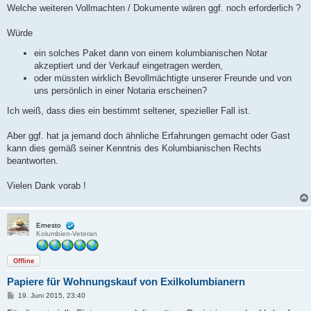
Welche weiteren Vollmachten / Dokumente wären ggf. noch erforderlich ?
Würde
ein solches Paket dann von einem kolumbianischen Notar
akzeptiert und der Verkauf eingetragen werden,
oder müssten wirklich Bevollmächtigte unserer Freunde und von
uns persönlich in einer Notaria erscheinen?
Ich weiß, dass dies ein bestimmt seltener, spezieller Fall ist.
Aber ggf. hat ja jemand doch ähnliche Erfahrungen gemacht oder Gast
kann dies gemäß seiner Kenntnis des Kolumbianischen Rechts
beantworten.
Vielen Dank vorab !
Ernesto
Kolumbien-Veteran
Offline
Papiere für Wohnungskauf von Exilkolumbianern
B
19. Juni 2015, 23:40
e