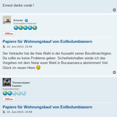
Erneut danke vorab !
Ernesto
Kolumbien-Veteran
Offline
Papiere für Wohnungskauf von Exilkolumbianern
B
19. Juni 2015, 23:58
e
i
Der Verkäufer hat die freie Wahl in der Auswahl seiner Bevollmächtigten.
t
Da sollte es keine Probleme geben. Sicherheitshalber würde ich das
r
a
Vorgehen mit dem Notar eurer Wahl in Bucaramanca abstimmen! Viel
g
Glück im neuen Heim
Themenstarter
Karsten
Kolumbienfan
Offline
Papiere für Wohnungskauf von Exilkolumbianern
B
19. Juni 2015, 23:58
e