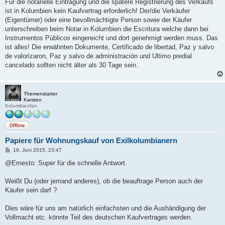
i
Für die notarielle Eintragung und die spätere Registrierung des Verkaufs
t
ist in Kolumbien kein Kaufvertrag erforderlich! Der/die Verkäufer
r
a
(Eigentümer) oder eine bevollmächtigte Person sowie der Käufer
g
unterschreiben beim Notar in Kolumbien die Escritura welche dann bei
Instrumentos Públicos eingereicht und dort genehmigt werden muss. Das
ist alles! Die erwähnten Dokumente, Certificado de libertad, Paz y salvo
de valorizaron, Paz y salvo de administración und Ultimo predial
cancelado sollten nicht älter als 30 Tage sein.
Themenstarter
Karsten
Kolumbienfan
Offline
Papiere für Wohnungskauf von Exilkolumbianern
B
19. Juni 2015, 23:47
e
i
@Ernesto: Super für die schnelle Antwort.
t
r
a
Weißt Du (oder jemand anderes), ob die beauftrage Person auch der
g
Käufer sein darf ?
Dies wäre für uns am natürlich einfachsten und die Aushändigung der
Vollmacht etc. könnte Teil des deutschen Kaufvertrages werden.