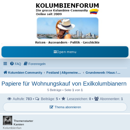
Kolumbienforum - Das
grosse Forum der
Freunde Kolumbiens
Reisen, Auswandern, Kultur, Politik, Geschichte und Visum in Kolumbien und Venezuela.
Austausch, Erfahrungen und Gemeinschaft im Kolumbienforum
Open menu
FAQ
Forenregeln
Kolumbien Community
Festland | Allgemeine Fragen
Grunderwerb / Haus / Wohnung / Finca / Lote
Papiere für Wohnungskauf von Exilkolumbianern
5 Beiträge • Seite
1
von
1
Aufrufe:
783
•
Beiträge:
5
•
Lesezeichen:
0
•
Abonnenten:
1
Thema abonnieren
Themenstarter
Karsten
Kolumbienfan