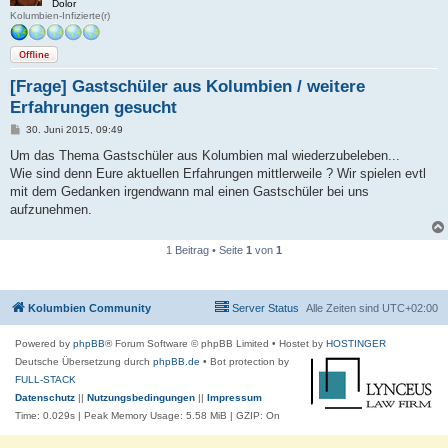
Dolor
Kolumbien-Infizierte(r)
Offline
[Frage] Gastschüler aus Kolumbien / weitere
Erfahrungen gesucht
B
30. Juni 2015, 09:49
e
i
Um das Thema Gastschüler aus Kolumbien mal wiederzubeleben...
t
Wie sind denn Eure aktuellen Erfahrungen mittlerweile ? Wir spielen evtl
r
a
mit dem Gedanken irgendwann mal einen Gastschüler bei uns
g
aufzunehmen.
1 Beitrag • Seite
1
von
1
Kolumbien Community
Server Status
Alle Zeiten sind
UTC+02:00
Powered by
phpBB
® Forum Software © phpBB Limited
• Hostet by
HOSTINGER
Deutsche Übersetzung durch
phpBB.de
• Bot protection by
FULL-STACK
Datenschutz
||
Nutzungsbedingungen
||
Impressum
Time: 0.029s
| Peak Memory Usage: 5.58 MiB | GZIP: On