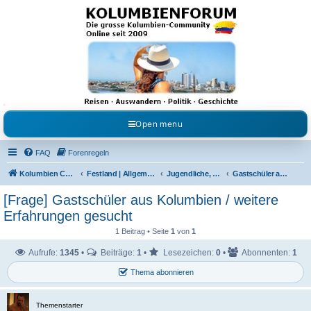
Kolumbienforum - Das
grosse Forum der
Freunde Kolumbiens
Reisen, Auswandern, Kultur, Politik, Geschichte und Visum in Kolumbien und Venezuela.
Austausch, Erfahrungen und Gemeinschaft im Kolumbienforum
Open menu
FAQ
Forenregeln
Kolumbien Community
Festland | Allgemeine Fragen
Jugendliche, Babys & Kinder
Gastschüler aus Kolumbien / pro & kontra
[Frage] Gastschüler aus Kolumbien / weitere
Erfahrungen gesucht
1 Beitrag • Seite
1
von
1
Aufrufe:
1345
•
Beiträge:
1
•
Lesezeichen:
0
•
Abonnenten:
1
Thema abonnieren
Themenstarter