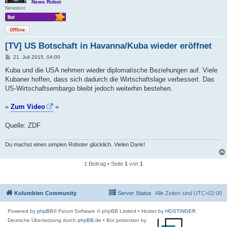
News Robot
Newsbot
Offline
[TV] US Botschaft in Havanna/Kuba wieder eröffnet
B
21. Juli 2015, 04:00
e
i
Kuba und die USA nehmen wieder diplomatische Beziehungen auf. Viele
t
Kubaner hoffen, dass sich dadurch die Wirtschaftslage verbessert. Das
r
a
US-Wirtschaftsembargo bleibt jedoch weiterhin bestehen.
g
»
Zum Video
«
Quelle: ZDF
Du machst einen simplen Roboter glücklich. Vielen Dank!
1 Beitrag • Seite
1
von
1
Kolumbien Community
Server Status
Alle Zeiten sind
UTC+02:00
Powered by
phpBB
® Forum Software © phpBB Limited
• Hostet by
HOSTINGER
Deutsche Übersetzung durch
phpBB.de
• Bot protection by