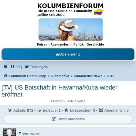
Kolumbienforum - Das
grosse Forum der
Freunde Kolumbiens
Reisen, Auswandern, Kultur, Politik, Geschichte und Visum in Kolumbien und Venezuela.
Austausch, Erfahrungen und Gemeinschaft im Kolumbienforum
Open menu
FAQ
Forenregeln
Kolumbien Community
Südamerika
Südamerika News
2015
[TV] US Botschaft in Havanna/Kuba wieder
eröffnet
1 Beitrag • Seite
1
von
1
Aufrufe:
872
•
Beiträge:
1
•
Lesezeichen:
0
•
Abonnenten:
0
Thema abonnieren
Themenstarter