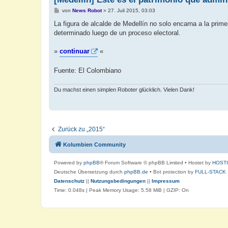
B
von
News Robot
»
27. Juli 2015, 03:03
e
i
La figura de alcalde de Medellín no solo encarna a la primer
t
determinado luego de un proceso electoral.
r
a
g
»
continuar
«
Fuente: El Colombiano
Du machst einen simplen Roboter glücklich. Vielen Dank!
Zurück zu „2015“
Kolumbien Community
Powered by
phpBB
® Forum Software © phpBB Limited
• Hostet by
HOST
Deutsche Übersetzung durch
phpBB.de
• Bot protection by
FULL-STACK
Datenschutz
||
Nutzungsbedingungen
||
Impressum
Time: 0.048s
| Peak Memory Usage: 5.58 MiB | GZIP: On