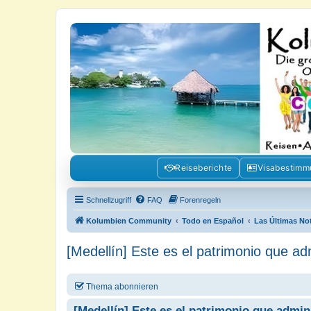
Kolumbienforum - Das grosse Foru
Reisen, Auswandern, Kultur, Politik, Geschichte und Visum in Kolumb
Reiseberichte
Visabestim
Schnellzugriff
FAQ
Forenregeln
Kolumbien Community
Todo en Español
Las Últimas No
[Medellín] Este es el patrimonio que ad
Thema abonnieren
[Medellín] Este es el patrimonio que admin