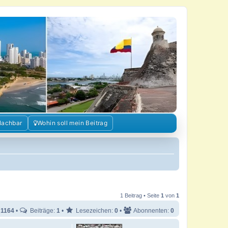
Nachbar
Wohin soll mein Beitrag
1 Beitrag • Seite
1
von
1
:
1164
•
Beiträge:
1
•
Lesezeichen:
0
•
Abonnenten:
0