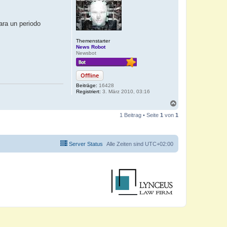
para un periodo
Themenstarter
News Robot
Newsbot
Offline
Beiträge:
16428
Registriert:
3. März 2010, 03:16
N
a
1 Beitrag • Seite
1
von
1
c
h
o
b
Server Status
Alle Zeiten sind
UTC+02:00
e
n