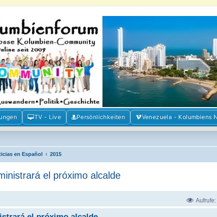
m der Freunde Kolumbiens
ien und Venezuela. Austausch, Erfahrungen und Gemeinschaft im Kolumbienforum
mungen
TV - Live
Persönlichkeiten
Venezuela - Kolumbiens 
ticias en Español
2015
ministrará el próximo alcalde
Aufrufe
istrará el próximo alcalde