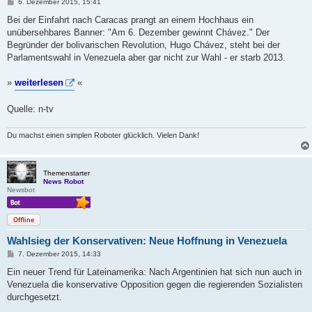
B
6. Dezember 2015, 15:41
e
i
Bei der Einfahrt nach Caracas prangt an einem Hochhaus ein
t
unübersehbares Banner: "Am 6. Dezember gewinnt Chávez." Der
r
a
Begründer der bolivarischen Revolution, Hugo Chávez, steht bei der
g
Parlamentswahl in Venezuela aber gar nicht zur Wahl - er starb 2013.
»
weiterlesen
«
Quelle: n-tv
Du machst einen simplen Roboter glücklich. Vielen Dank!
Themenstarter
News Robot
Newsbot
Offline
Wahlsieg der Konservativen: Neue Hoffnung in Venezuela
B
7. Dezember 2015, 14:33
e
i
Ein neuer Trend für Lateinamerika: Nach Argentinien hat sich nun auch in
t
Venezuela die konservative Opposition gegen die regierenden Sozialisten
r
a
durchgesetzt.
g