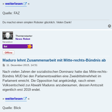
»
weiterlesen
«
Quelle: FAZ
Du machst einen simplen Roboter glücklich. Vielen Dank!
Themenstarter
News Robot
Newsbot
Offline
Maduro lehnt Zusammenarbeit mit Mitte-rechts-Bündnis ab
B
11. Dezember 2015, 14:51
e
i
Nach vielen Jahren der sozialistischen Dominanz hatte das Mitte-rechts-
t
Bündnis MUD bei den Parlamentswahlen eine Zweidrittelmehrheit im
r
a
Parlament erreicht. Die Opposition hat angekündigt, rasch einen
g
Volksentscheid zur Abwahl Maduros anzuberaumen, dessen Amtszeit
eigentlich erst 2019 endet.
»
weiterlesen
«
Quelle: Blick