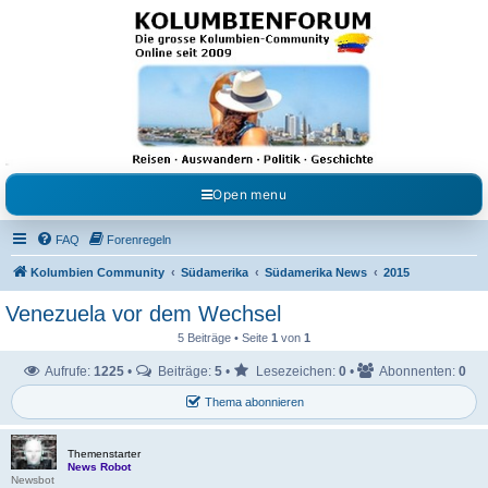
Kolumbienforum - Das
grosse Forum der
Freunde Kolumbiens
Reisen, Auswandern, Kultur, Politik, Geschichte und Visum in Kolumbien und Venezuela.
Austausch, Erfahrungen und Gemeinschaft im Kolumbienforum
Open menu
FAQ
Forenregeln
Kolumbien Community
Südamerika
Südamerika News
2015
Venezuela vor dem Wechsel
5 Beiträge • Seite
1
von
1
Aufrufe:
1225
•
Beiträge:
5
•
Lesezeichen:
0
•
Abonnenten:
0
Thema abonnieren
Themenstarter
News Robot
Newsbot