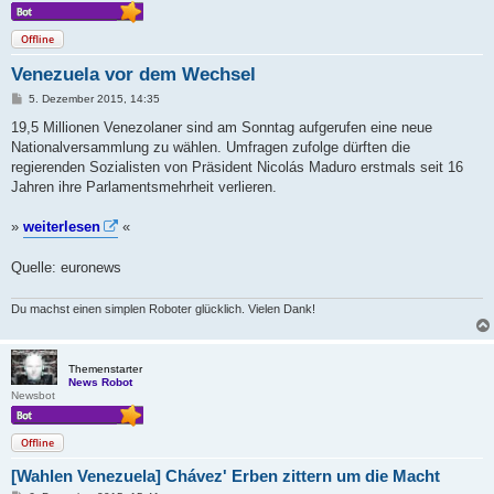
Offline
Venezuela vor dem Wechsel
B
5. Dezember 2015, 14:35
e
i
19,5 Millionen Venezolaner sind am Sonntag aufgerufen eine neue
t
Nationalversammlung zu wählen. Umfragen zufolge dürften die
r
a
regierenden Sozialisten von Präsident Nicolás Maduro erstmals seit 16
g
Jahren ihre Parlamentsmehrheit verlieren.
»
weiterlesen
«
Quelle: euronews
Du machst einen simplen Roboter glücklich. Vielen Dank!
Themenstarter
News Robot
Newsbot
Offline
[Wahlen Venezuela] Chávez' Erben zittern um die Macht