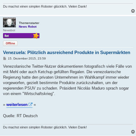
Du machst einen simplen Roboter glücklich. Vielen Dank!
Themenstarter
News Robot
Newsbot
Offline
Venezuela: Plötzlich ausreichend Produkte in Supermärkten
B
15. Dezember 2015, 23:59
e
i
Venezolanische Twitter-Nutzer dokumentieren fotografisch viele Fälle von
t
mit Mehl oder auch Ketchup gefüllten Regalen. Die venezolanische
r
a
Regierung hatte den privaten Unternehmen im Wahlkampf immer wieder
g
vorgeworfen, gezielt bestimmte Produkte zurückzuhalten, um der
regierenden PSUV zu schaden. Präsident Nicolás Maduro sprach sogar
von einem "Wirtschaftskrieg".
»
weiterlesen
«
Quelle: RT Deutsch
Du machst einen simplen Roboter glücklich. Vielen Dank!