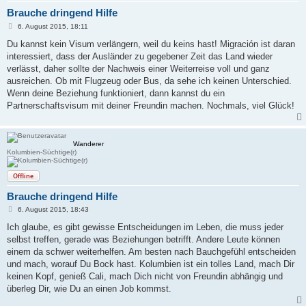
Brauche dringend Hilfe
B
6. August 2015, 18:11
e
i
Du kannst kein Visum verlängern, weil du keins hast! Migración ist daran
t
interessiert, dass der Ausländer zu gegebener Zeit das Land wieder
r
a
verlässt, daher sollte der Nachweis einer Weiterreise voll und ganz
g
ausreichen. Ob mit Flugzeug oder Bus, da sehe ich keinen Unterschied.
Wenn deine Beziehung funktioniert, dann kannst du ein
Partnerschaftsvisum mit deiner Freundin machen. Nochmals, viel Glück!
Wanderer
Kolumbien-Süchtige(r)
Offline
Brauche dringend Hilfe
B
6. August 2015, 18:43
e
i
Ich glaube, es gibt gewisse Entscheidungen im Leben, die muss jeder
t
selbst treffen, gerade was Beziehungen betrifft. Andere Leute können
r
a
einem da schwer weiterhelfen. Am besten nach Bauchgefühl entscheiden
g
und mach, worauf Du Bock hast. Kolumbien ist ein tolles Land, mach Dir
keinen Kopf, genieß Cali, mach Dich nicht von Freundin abhängig und
überleg Dir, wie Du an einen Job kommst.