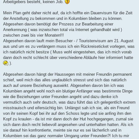
Arbeitgebers besteht, keinen Job.
Mein Plan geht daher nicht auf, da ich hoffte ein Dauervisum für die Zeit
der Anstellung zu bekommen und in Kolumbien bleiben zu können.
Abgesehen davon benötigt der Prozess zur Bearbeitung einer
Anerkennung ( was inzwischen total via Internet gehandhabt wird )
zwischen zwei bis vier Monaten!!!
Abgesehen davon lauft mein Besucher - / Touristenvisum am 21. August
aus und um es zu verlängern muss ich ein Rückreiseticket vorlegen, was
ich natürlich nicht besitze ( Muss wohl eingestehen, das ich mich vorab
dann doch recht schlecht über verschiedene Abläufe hier informiert hatte
).
Abgesehen davon hängt der Haussegen mit meiner Freundin permanent
schief, weil mich das alles unglaublich stresst und sich das natürlich
auch auf unsere Beziehung auswirkt. Abgesehen davon bin ich was
Kolumbien angeht wohl noch ein blutiger Anfänger was bestimmte Dinge
wie die Beziehungen unter Freunden angeht und dazu denke ich
vermutlich auch sehr deutsch, was dazu führt das ich gelegentlich extrem
misstrauisch und eifersüchtig bin. Unlängst sah ich sie, als ein Freund
von ihr seinen Kopf bei ihr auf den Schoss legte und sie anfing ihm den
Kopf zu kraulen - da ist mir dann doch der Hut hochgegangen, zumal sie
sich dann doch recht liebevoll angesehen und unterhalten hatten. Als ich
sie darauf hin konfrontierte, meinte sie nur es sei lächerlich und in
Kolumbien sei das ganz normaler Umgang unter Freunden?! Ich tu mir