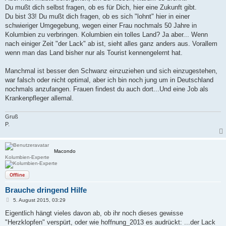
Du mußt dich selbst fragen, ob es für Dich, hier eine Zukunft gibt.
Du bist 33! Du mußt dich fragen, ob es sich "lohnt" hier in einer
schwieriger Umgegebung, wegen einer Frau nochmals 50 Jahre in
Kolumbien zu verbringen. Kolumbien ein tolles Land? Ja aber... Wenn
nach einiger Zeit "der Lack" ab ist, sieht alles ganz anders aus. Vorallem
wenn man das Land bisher nur als Tourist kennengelernt hat.
Manchmal ist besser den Schwanz einzuziehen und sich einzugestehen,
war falsch oder nicht optimal, aber ich bin noch jung um in Deutschland
nochmals anzufangen. Frauen findest du auch dort...Und eine Job als
Krankenpfleger allemal.
Gruß
P.
Macondo
Kolumbien-Experte
Offline
Brauche dringend Hilfe
B
5. August 2015, 03:29
e
i
Eigentlich hängt vieles davon ab, ob ihr noch dieses gewisse
t
"Herzklopfen" verspürt, oder wie hoffnung_2013 es audrückt: ...der Lack
r