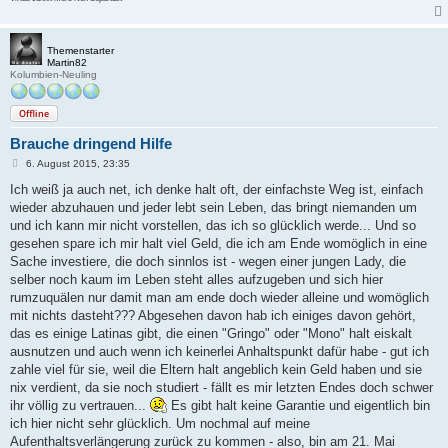
Themenstarter
Martin82
Kolumbien-Neuling
Offline
Brauche dringend Hilfe
B
6. August 2015, 23:35
e
i
Ich weiß ja auch net, ich denke halt oft, der einfachste Weg ist, einfach
t
wieder abzuhauen und jeder lebt sein Leben, das bringt niemanden um
r
a
und ich kann mir nicht vorstellen, das ich so glücklich werde... Und so
g
gesehen spare ich mir halt viel Geld, die ich am Ende womöglich in eine
Sache investiere, die doch sinnlos ist - wegen einer jungen Lady, die
selber noch kaum im Leben steht alles aufzugeben und sich hier
rumzuquälen nur damit man am ende doch wieder alleine und womöglich
mit nichts dasteht??? Abgesehen davon hab ich einiges davon gehört,
das es einige Latinas gibt, die einen "Gringo" oder "Mono" halt eiskalt
ausnutzen und auch wenn ich keinerlei Anhaltspunkt dafür habe - gut ich
zahle viel für sie, weil die Eltern halt angeblich kein Geld haben und sie
nix verdient, da sie noch studiert - fällt es mir letzten Endes doch schwer
ihr völlig zu vertrauen...
Es gibt halt keine Garantie und eigentlich bin
ich hier nicht sehr glücklich. Um nochmal auf meine
Aufenthaltsverlängerung zurück zu kommen - also, bin am 21. Mai