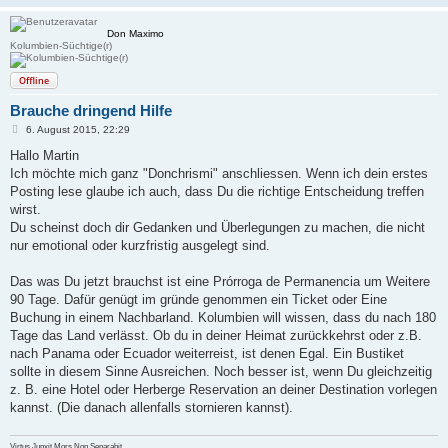
Don Maximo
Kolumbien-Süchtige(r)
Offline
Brauche dringend Hilfe
B
6. August 2015, 22:29
e
i
Hallo Martin
t
Ich möchte mich ganz "Donchrismi" anschliessen. Wenn ich dein erstes
r
a
Posting lese glaube ich auch, dass Du die richtige Entscheidung treffen
g
wirst.
Du scheinst doch dir Gedanken und Überlegungen zu machen, die nicht
nur emotional oder kurzfristig ausgelegt sind.
Das was Du jetzt brauchst ist eine Prórroga de Permanencia um Weitere
90 Tage. Dafür genügt im gründe genommen ein Ticket oder Eine
Buchung in einem Nachbarland. Kolumbien will wissen, dass du nach 180
Tage das Land verlässt. Ob du in deiner Heimat zurückkehrst oder z.B.
nach Panama oder Ecuador weiterreist, ist denen Egal. Ein Bustiket
sollte in diesem Sinne Ausreichen. Noch besser ist, wenn Du gleichzeitig
z. B. eine Hotel oder Herberge Reservation an deiner Destination vorlegen
kannst. (Die danach allenfalls stornieren kannst).
Virtus Junxit Mors Non Separabit