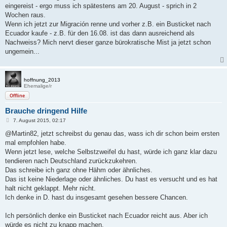
eingereist - ergo muss ich spätestens am 20. August - sprich in 2
Wochen raus.
Wenn ich jetzt zur Migración renne und vorher z.B. ein Busticket nach
Ecuador kaufe - z.B. für den 16.08. ist das dann ausreichend als
Nachweiss? Mich nervt dieser ganze bürokratische Mist ja jetzt schon
ungemein...
hoffnung_2013
Ehemalige/r
Offline
Brauche dringend Hilfe
B
7. August 2015, 02:17
e
i
@Martin82, jetzt schreibst du genau das, wass ich dir schon beim ersten
t
mal empfohlen habe.
r
a
Wenn jetzt lese, welche Selbstzweifel du hast, würde ich ganz klar dazu
g
tendieren nach Deutschland zurückzukehren.
Das schreibe ich ganz ohne Hähm oder ähnliches.
Das ist keine Niederlage oder ähnliches. Du hast es versucht und es hat
halt nicht geklappt. Mehr nicht.
Ich denke in D. hast du insgesamt gesehen bessere Chancen.
Ich persönlich denke ein Busticket nach Ecuador reicht aus. Aber ich
würde es nicht zu knapp machen.