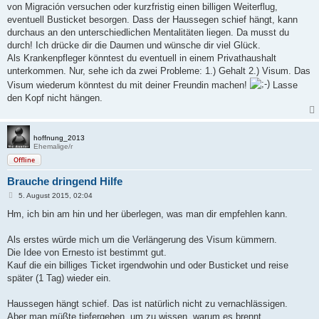
von Migración versuchen oder kurzfristig einen billigen Weiterflug,
eventuell Busticket besorgen. Dass der Haussegen schief hängt, kann
durchaus an den unterschiedlichen Mentalitäten liegen. Da musst du
durch! Ich drücke dir die Daumen und wünsche dir viel Glück.
Als Krankenpfleger könntest du eventuell in einem Privathaushalt
unterkommen. Nur, sehe ich da zwei Probleme: 1.) Gehalt 2.) Visum. Das
Visum wiederum könntest du mit deiner Freundin machen!
Lasse
den Kopf nicht hängen.
hoffnung_2013
Ehemalige/r
Offline
Brauche dringend Hilfe
B
5. August 2015, 02:04
e
i
Hm, ich bin am hin und her überlegen, was man dir empfehlen kann.
t
r
a
Als erstes würde mich um die Verlängerung des Visum kümmern.
g
Die Idee von Ernesto ist bestimmt gut.
Kauf die ein billiges Ticket irgendwohin und oder Busticket und reise
später (1 Tag) wieder ein.
Haussegen hängt schief. Das ist natürlich nicht zu vernachlässigen.
Aber man müßte tiefergehen, um zu wissen, warum es brennt.