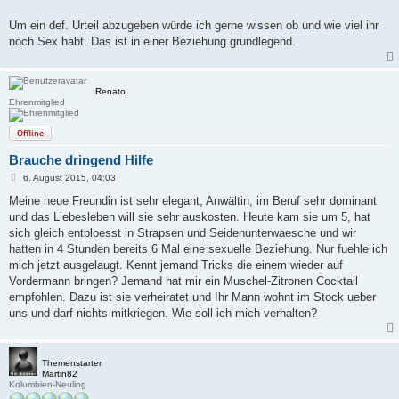
Um ein def. Urteil abzugeben würde ich gerne wissen ob und wie viel ihr
noch Sex habt. Das ist in einer Beziehung grundlegend.
Renato
Ehrenmitglied
Offline
Brauche dringend Hilfe
B
6. August 2015, 04:03
e
i
Meine neue Freundin ist sehr elegant, Anwältin, im Beruf sehr dominant
t
und das Liebesleben will sie sehr auskosten. Heute kam sie um 5, hat
r
a
sich gleich entbloesst in Strapsen und Seidenunterwaesche und wir
g
hatten in 4 Stunden bereits 6 Mal eine sexuelle Beziehung. Nur fuehle ich
mich jetzt ausgelaugt. Kennt jemand Tricks die einem wieder auf
Vordermann bringen? Jemand hat mir ein Muschel-Zitronen Cocktail
empfohlen. Dazu ist sie verheiratet und Ihr Mann wohnt im Stock ueber
uns und darf nichts mitkriegen. Wie soll ich mich verhalten?
Themenstarter
Martin82
Kolumbien-Neuling