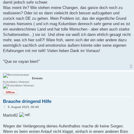
damit jedoch sehr schwer.
Was meint ihr? Wie stehen meine Changen, das ganze doch noch zu
realisieren? Oder ist es dann vieleicht doch besser aufzugeben und
zurück nach DE zu gehen. Mein Problem ist, das der eigentliche Grund
meines hierseins ( und ich mag Kolumbien dennoch sehr gerne und es ist
ein wunderschönes Land und hat tolle Menschen - aber eben auch starke
Schattenseiten...) sie ist. Und ohne sie weiß ich dann ehrlich gesagt nicht
mehr, was ich hier soll?! Wäre froh, wenn sich der ein oder andere dazu
womöglich sachlich und emotionslos äußern könnte oder seine eigenen
Erfahrungen mit mir teilt! Vielen lieben Dank im Vorraus!
"Que se vayan bien!"
Ernesto
Kolumbien-Veteran
Offline
Brauche dringend Hilfe
B
5. August 2015, 00:40
e
i
Martin82
t
r
a
Wegen der Verlängerung deines Aufenthaltes mache dir keine Sorgen.
g
Wenn es beim ersten Anlauf nicht klappt, einfach in einem anderen Büro