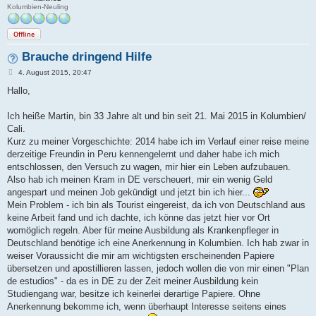
Kolumbien-Neuling
Offline
Brauche dringend Hilfe
B
4. August 2015, 20:47
e
i
Hallo,
t
r
a
Ich heiße Martin, bin 33 Jahre alt und bin seit 21. Mai 2015 in Kolumbien/
g
Cali.
Kurz zu meiner Vorgeschichte: 2014 habe ich im Verlauf einer reise meine
derzeitige Freundin in Peru kennengelernt und daher habe ich mich
entschlossen, den Versuch zu wagen, mir hier ein Leben aufzubauen.
Also hab ich meinen Kram in DE verscheuert, mir ein wenig Geld
angespart und meinen Job gekündigt und jetzt bin ich hier...
Mein Problem - ich bin als Tourist eingereist, da ich von Deutschland aus
keine Arbeit fand und ich dachte, ich könne das jetzt hier vor Ort
womöglich regeln. Aber für meine Ausbildung als Krankenpfleger in
Deutschland benötige ich eine Anerkennung in Kolumbien. Ich hab zwar in
weiser Voraussicht die mir am wichtigsten erscheinenden Papiere
übersetzen und apostillieren lassen, jedoch wollen die von mir einen "Plan
de estudios" - da es in DE zu der Zeit meiner Ausbildung kein
Studiengang war, besitze ich keinerlei derartige Papiere. Ohne
Anerkennung bekomme ich, wenn überhaupt Interesse seitens eines