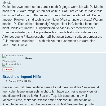
a
ab ist.
g
Ob ich bei zweiterem sofort zurück nach D ginge, wenn ich wie Du Martin
noch mal 33 wäre, wage ich zu bezweifeln. Dazu hat es viel zu viele tolle,
hübsche Ladies hier in Kolumbien. Ernesto hat es bereits erklärt: Deine
anderen Probleme sind technischer Natur (Visa arrangieren etc...) Warum
machst Du Dich nicht selbständig? Angestellter in Colombia lohnt sich
nicht. Vielleicht kannst Du irgendeinen Service in der medizinischen
Branche anbieten, von Heilpraktiker bis Tienda Naturista, oder mobile
Altenbetreuung / Hausbesuche...zB betagten Leuten spritzen verpassen,
Puls messen, waschen, ...sich mit Ärzten zusammen tun wäre eine
Idee... Viel Glück!
Renato
Ehrenmitglied
Offline
Brauche dringend Hilfe
B
5. August 2015, 04:15
e
i
wie sieht es mit dem Sexleben aus? Ein aktives, intaktes Sexleben ist
t
fuer Kolumbianerinnen sehr wichtig. Ich habe auch eine neue Freundin
r
a
und diese will bis zu 8 Mal Sex pro Tag, ich esse deshalb viel
g
Meeresfrüchte, trinke viel Wasser mit Kohlensäure und schlucke 3
Apririntabletten pro Tag. Nur so kann ich 8 Mal Sex machen pro Tag.