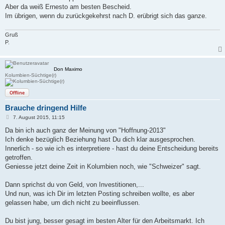
Aber da weiß Ernesto am besten Bescheid.
Im übrigen, wenn du zurückgekehrst nach D. erübrigt sich das ganze.
Gruß
P.
Don Maximo
Kolumbien-Süchtige(r)
Offline
Brauche dringend Hilfe
B
7. August 2015, 11:15
e
i
Da bin ich auch ganz der Meinung von "Hoffnung-2013"
t
Ich denke bezüglich Beziehung hast Du dich klar ausgesprochen.
r
a
Innerlich - so wie ich es interpretiere - hast du deine Entscheidung bereits
g
getroffen.
Geniesse jetzt deine Zeit in Kolumbien noch, wie "Schweizer" sagt.
Dann sprichst du von Geld, von Investitionen,...
Und nun, was ich Dir im letzten Posting schreiben wollte, es aber
gelassen habe, um dich nicht zu beeinflussen.
Du bist jung, besser gesagt im besten Alter für den Arbeitsmarkt. Ich