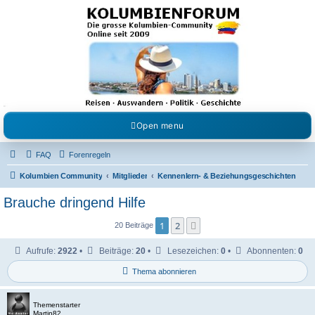
Kolumbienforum - Das
grosse Forum der
Freunde Kolumbiens
Reisen, Auswandern, Kultur, Politik, Geschichte und Visum in Kolumbien und Venezuela.
Austausch, Erfahrungen und Gemeinschaft im Kolumbienforum
Open menu
FAQ
Forenregeln
Kolumbien Community
Mitglieder
Kennenlern- & Beziehungsgeschichten
Brauche dringend Hilfe
1
2
Nächste
20 Beiträge
Aufrufe:
2922
•
Beiträge:
20
•
Lesezeichen:
0
•
Abonnenten:
0
Thema abonnieren
Themenstarter
Martin82