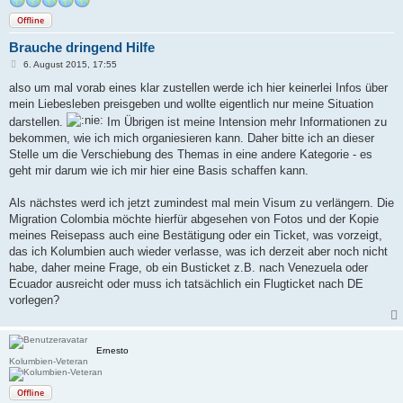
Offline
Brauche dringend Hilfe
B
6. August 2015, 17:55
e
i
also um mal vorab eines klar zustellen werde ich hier keinerlei Infos über
t
mein Liebesleben preisgeben und wollte eigentlich nur meine Situation
r
a
darstellen.
Im Übrigen ist meine Intension mehr Informationen zu
g
bekommen, wie ich mich organiesieren kann. Daher bitte ich an dieser
Stelle um die Verschiebung des Themas in eine andere Kategorie - es
geht mir darum wie ich mir hier eine Basis schaffen kann.
Als nächstes werd ich jetzt zumindest mal mein Visum zu verlängern. Die
Migration Colombia möchte hierfür abgesehen von Fotos und der Kopie
meines Reisepass auch eine Bestätigung oder ein Ticket, was vorzeigt,
das ich Kolumbien auch wieder verlasse, was ich derzeit aber noch nicht
habe, daher meine Frage, ob ein Busticket z.B. nach Venezuela oder
Ecuador ausreicht oder muss ich tatsächlich ein Flugticket nach DE
vorlegen?
Ernesto
Kolumbien-Veteran
Offline