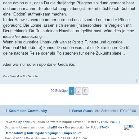
gehe davon aus, dass Du die dreijährige Pflegerausbildung gemacht hast
und ein paar Jahre Berufserfahrung mitbringst. Somit möchte ich Dich auf
eine "Option" aufmerksam machen.
In der Schweiz werden immer gute und qualifizierte Leute in der Pflege
gebraucht. Die Löhne lassen sich sehen (insbesondere im Vergleich mit
Deutschland). Da Du ja deinen Haushalt aufgelöst hast, wäre dies ja eine
ideale Voraussetzung.
Wenn eine günstige Unterkunft wählst (gibt z.T. nette und günstige
Personal Unterkünfte) kannst Du schön was auf die Seite legen. Ob für
deine nächste Reise oder als Pölsterchen für deine Zukunftspläne...
Aber war nur so ein spontaner Gedanke.
Virtus Junxit Mors Non Separabit
1
2
Nächste
20 Beiträge
Kolumbien Community
Server Status
Alle Zeiten sind
UTC+02:00
Powered by
phpBB
® Forum Software © phpBB Limited
• Hostet by
HOSTINGER
Deutsche Übersetzung durch
phpBB.de
• Bot protection by
FULL-STACK
Datenschutz
||
Nutzungsbedingungen
||
Impressum
Time: 0.035s
| Peak Memory Usage: 5.58 MiB | GZIP: On