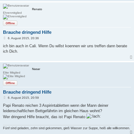
Renato
Ehrenmitglied
Offline
Brauche dringend Hilfe
B
6. August 2015, 20:36
e
i
ich bin auch in Cali. Wenn Du willst koennen wir uns treffen dann berate
t
ich Dich.
r
a
g
Nasar
Elite Mitglied
Offline
Brauche dringend Hilfe
B
6. August 2015, 20:59
e
i
Papi Renato reichen 3 Aspirintabletten wenn der Mann deiner
t
leidenschaftlichen Bettgefährtin im gleichen Haus wohnt?
r
a
Wer dringend Hilfe braucht, das ist Papi Renato
g
Fünf sind geladen, zehn sind gekommen, gieß Wasser zur Suppe, heiß alle willkommen.