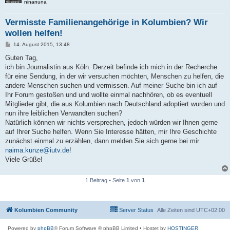
ninanuna
Vermisste Familienangehörige in Kolumbien? Wir
wollen helfen!
B
14. August 2015, 13:48
e
i
Guten Tag,
t
ich bin Journalistin aus Köln. Derzeit befinde ich mich in der Recherche
r
a
für eine Sendung, in der wir versuchen möchten, Menschen zu helfen, die
g
andere Menschen suchen und vermissen. Auf meiner Suche bin ich auf
Ihr Forum gestoßen und und wollte einmal nachhören, ob es eventuell
Mitglieder gibt, die aus Kolumbien nach Deutschland adoptiert wurden und
nun ihre leiblichen Verwandten suchen?
Natürlich können wir nichts versprechen, jedoch würden wir Ihnen gerne
auf Ihrer Suche helfen. Wenn Sie Interesse hätten, mir Ihre Geschichte
zunächst einmal zu erzählen, dann melden Sie sich gerne bei mir
naima.kunze@iutv.de
!
Viele Grüße!
1 Beitrag • Seite
1
von
1
Kolumbien Community
Server Status
Alle Zeiten sind
UTC+02:00
Powered by
phpBB
® Forum Software © phpBB Limited
• Hostet by
HOSTINGER