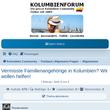
Kolumbienforum - Das
grosse Forum der
Freunde Kolumbiens
Reisen, Auswandern, Kultur, Politik, Geschichte und Visum in Kolumbien und Venezuela.
Austausch, Erfahrungen und Gemeinschaft im Kolumbienforum
Open menu
FAQ
Forenregeln
Kolumbien Community
Festland | Allgemeine Fragen
Allgemeines
Vermisste Familienangehörige in Kolumbien? Wir
wollen helfen!
1 Beitrag • Seite
1
von
1
Aufrufe:
679
•
Beiträge:
1
•
Lesezeichen:
0
•
Abonnenten:
0
Thema abonnieren
Themenstarter