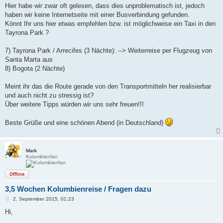
Hier habe wir zwar oft gelesen, dass dies unproblematisch ist, jedoch
haben wir keine Internetseite mit einer Busverbindung gefunden.
Könnt Ihr uns hier etwas empfehlen bzw. ist möglichweise ein Taxi in den
Tayrona Park ?
7) Tayrona Park / Arrecifes (3 Nächte): --> Weiterreise per Flugzeug von
Santa Marta aus
8) Bogota (2 Nächte)
Meint ihr das die Route gerade von den Transportmitteln her realisierbar
und auch nicht zu stressig ist?
Über weitere Tipps würden wir uns sehr freuen!!!
Beste Grüße und eine schönen Abend (in Deutschland)
Mark
Kolumbienfan
Offline
3,5 Wochen Kolumbienreise / Fragen dazu
B
2. September 2015, 01:23
e
i
Hi,
t
r