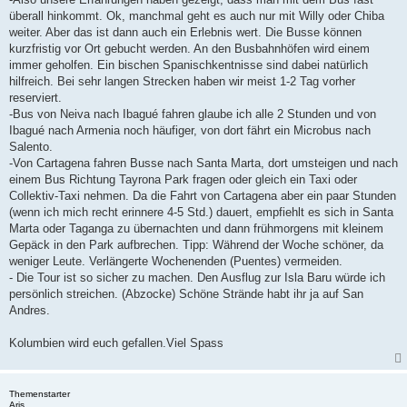
g
überall hinkommt. Ok, manchmal geht es auch nur mit Willy oder Chiba
weiter. Aber das ist dann auch ein Erlebnis wert. Die Busse können
kurzfristig vor Ort gebucht werden. An den Busbahnhöfen wird einem
immer geholfen. Ein bischen Spanischkentnisse sind dabei natürlich
hilfreich. Bei sehr langen Strecken haben wir meist 1-2 Tag vorher
reserviert.
-Bus von Neiva nach Ibagué fahren glaube ich alle 2 Stunden und von
Ibagué nach Armenia noch häufiger, von dort fährt ein Microbus nach
Salento.
-Von Cartagena fahren Busse nach Santa Marta, dort umsteigen und nach
einem Bus Richtung Tayrona Park fragen oder gleich ein Taxi oder
Collektiv-Taxi nehmen. Da die Fahrt von Cartagena aber ein paar Stunden
(wenn ich mich recht erinnere 4-5 Std.) dauert, empfiehlt es sich in Santa
Marta oder Taganga zu übernachten und dann frühmorgens mit kleinem
Gepäck in den Park aufbrechen. Tipp: Während der Woche schöner, da
weniger Leute. Verlängerte Wochenenden (Puentes) vermeiden.
- Die Tour ist so sicher zu machen. Den Ausflug zur Isla Baru würde ich
persönlich streichen. (Abzocke) Schöne Strände habt ihr ja auf San
Andres.
Kolumbien wird euch gefallen.Viel Spass
Themenstarter
Aris