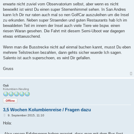
a
erwarte nicht zuviel vom Observatorium selbst, aber wenn es nicht
g
bewoelkt ist wirst Du einen super Sternenhimmel sehen. In San Andres
kann Ich Dir nur raten auch mal so nen GolfCar auszuleihen um die Insel
zu erkunden. Neben super Straenden und guten Restaurants hab Ich im
bewaldeten Teil im innern der Insel auch viele Tiere wie bspw. einen
riesen Waran gesehen. Die Fahrt mit diesem Semi-Uboot war dagegen
etwas enttaeuschend.
Wenn man die Busstrecke nicht auf einmal buchen kannt, musst Du eben
mehrere Teilstrecken bezahlen, dann gehts sicher wuerde Ich sagen.
Salento ist auch superschoen, es wird Dir gefallen.
Gruss
Oyá
Kolumbien-Neuling
Offline
3,5 Wochen Kolumbienreise / Fragen dazu
B
9. September 2015, 11:10
e
i
Hola:
t
r
a
-Also unsere Erfahrungen haben gezeigt, dass man mit dem Bus fast