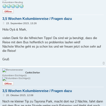
Kolumbien-Neuling
Offline
3,5 Wochen Kolumbienreise / Fragen dazu
B
15. September 2015, 13:26
e
i
Hola Oyá & Mark,
t
r
a
vielen Dank für die hilfreichen Tipps! Da sind wir ja beruhigt, dass die
g
Reise mit dem Bus hoffentlich so problemlos laufen wird!
Nächste Woche geht es ja schon los und wir freuen jetzt schon sehr auf
die Reise!
Gruß
CaribicStefan
Kolumbien-Süchtige(r)
Offline
3,5 Wochen Kolumbienreise / Fragen dazu
B
20. Oktober 2015, 12:08
e
i
Noch ne kleiner Tip zu Tayrona Park, macht dort nur 2 Nächte, fahrt dann
t
mit dem Bus ne gute Stunde weiter nach Palomino und bleibt dort noch