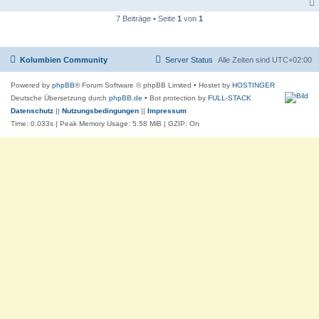
g
7 Beiträge • Seite
1
von
1
Kolumbien Community
Server Status
Alle Zeiten sind
UTC+02:00
Powered by
phpBB
® Forum Software © phpBB Limited
• Hostet by
HOSTINGER
Deutsche Übersetzung durch
phpBB.de
• Bot protection by
FULL-STACK
Datenschutz
||
Nutzungsbedingungen
||
Impressum
Time: 0.033s
| Peak Memory Usage: 5.58 MiB | GZIP: On