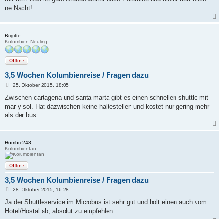
r
a
ne Nacht!
g
Brigitte
Kolumbien-Neuling
Offline
3,5 Wochen Kolumbienreise / Fragen dazu
B
25. Oktober 2015, 18:05
e
i
Zwischen cartagena und santa marta gibt es einen schnellen shuttle mit
t
mar y sol. Hat dazwischen keine haltestellen und kostet nur gering mehr
r
a
als der bus
g
Hombre248
Kolumbienfan
Offline
3,5 Wochen Kolumbienreise / Fragen dazu
B
28. Oktober 2015, 16:28
e
i
Ja der Shuttleservice im Microbus ist sehr gut und holt einen auch vom
t
Hotel/Hostal ab, absolut zu empfehlen.
r
a