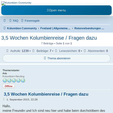
Kolumbienforum - Das
Open menu
grosse Forum der
Freunde Kolumbiens
FAQ
Forenregeln
Reisen, Auswandern, Kultur, Politik, Geschichte und Visum in Kolumbien und Venezuela.
Austausch, Erfahrungen und Gemeinschaft im Kolumbienforum
Kolumbien Community
Festland | Allgemeine Fragen
Reisevorbereitungen & Reiseerfahrungen
3,5 Wochen Kolumbienreise / Fragen dazu
7 Beiträge • Seite
1
von
1
Aufrufe:
1239
•
Beiträge:
7
•
Lesezeichen:
0
•
Abonnenten:
0
Thema abonnieren
Themenstarter
Aris
Kolumbien-Neuling
Offline
3,5 Wochen Kolumbienreise / Fragen dazu
B
1. September 2015, 22:28
e
i
Hallo,
t
meine Freundin und Ich sind neu hier und habe beim durchstöbern des
r