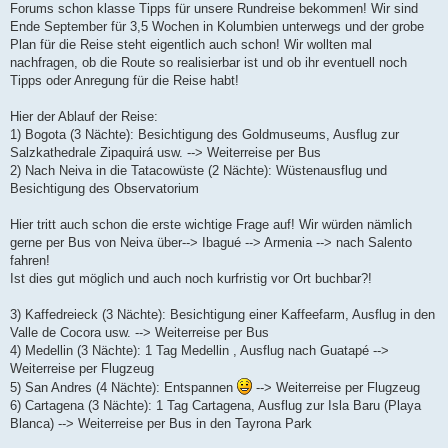
a
Forums schon klasse Tipps für unsere Rundreise bekommen! Wir sind
g
Ende September für 3,5 Wochen in Kolumbien unterwegs und der grobe
Plan für die Reise steht eigentlich auch schon! Wir wollten mal
nachfragen, ob die Route so realisierbar ist und ob ihr eventuell noch
Tipps oder Anregung für die Reise habt!
Hier der Ablauf der Reise:
1) Bogota (3 Nächte): Besichtigung des Goldmuseums, Ausflug zur
Salzkathedrale Zipaquirá usw. --> Weiterreise per Bus
2) Nach Neiva in die Tatacowüste (2 Nächte): Wüstenausflug und
Besichtigung des Observatorium
Hier tritt auch schon die erste wichtige Frage auf! Wir würden nämlich
gerne per Bus von Neiva über--> Ibagué --> Armenia --> nach Salento
fahren!
Ist dies gut möglich und auch noch kurfristig vor Ort buchbar?!
3) Kaffedreieck (3 Nächte): Besichtigung einer Kaffeefarm, Ausflug in den
Valle de Cocora usw. --> Weiterreise per Bus
4) Medellin (3 Nächte): 1 Tag Medellin , Ausflug nach Guatapé -->
Weiterreise per Flugzeug
5) San Andres (4 Nächte): Entspannen
--> Weiterreise per Flugzeug
6) Cartagena (3 Nächte): 1 Tag Cartagena, Ausflug zur Isla Baru (Playa
Blanca) --> Weiterreise per Bus in den Tayrona Park