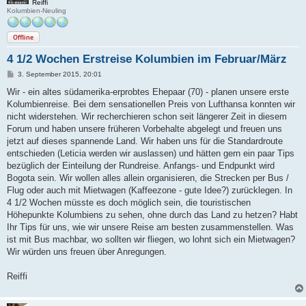
Reiffi
Kolumbien-Neuling
Offline
4 1/2 Wochen Erstreise Kolumbien im Februar/März
B
3. September 2015, 20:01
e
i
Wir - ein altes südamerika-erprobtes Ehepaar (70) - planen unsere erste
t
Kolumbienreise. Bei dem sensationellen Preis von Lufthansa konnten wir
r
a
nicht widerstehen. Wir recherchieren schon seit längerer Zeit in diesem
g
Forum und haben unsere früheren Vorbehalte abgelegt und freuen uns
jetzt auf dieses spannende Land. Wir haben uns für die Standardroute
entschieden (Leticia werden wir auslassen) und hätten gern ein paar Tips
bezüglich der Einteilung der Rundreise. Anfangs- und Endpunkt wird
Bogota sein. Wir wollen alles allein organisieren, die Strecken per Bus /
Flug oder auch mit Mietwagen (Kaffeezone - gute Idee?) zurücklegen. In
4 1/2 Wochen müsste es doch möglich sein, die touristischen
Höhepunkte Kolumbiens zu sehen, ohne durch das Land zu hetzen? Habt
Ihr Tips für uns, wie wir unsere Reise am besten zusammenstellen. Was
ist mit Bus machbar, wo sollten wir fliegen, wo lohnt sich ein Mietwagen?
Wir würden uns freuen über Anregungen.
Reiffi