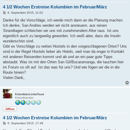
4 1/2 Wochen Erstreise Kolumbien im Februar/März
B
6. September 2015, 11:02
e
i
Danke für die Vorschläge, ich werde mich dann an die Planung machen.
t
Ich denke, San Andres werden wir nicht ansteuern, aus reinen
r
a
Strandtagen schleichen wir uns mit zunehmendem Alter raus. Ist uns
g
eigentlich auch zu langweilig geworden. Ich weiß aber, dass die Inseln
wunderschön sind.
Gibt es Vorschläge zu netten Hostels in den vorgeschlagenen Orten? Uns
sind in der Regel Hostels lieber als Hotels, weil man da enger in Kontakt
mit anderen Reisenden kommt und ab und an ein paar gute Tipps
abstaubt. Was ist mit den Orten San Gil/Bucaramanga, die tauchen hier
im Forum so oft auf. Ist das was für uns? Und wie fügen wir die in die
Route hinein?
Vielen Dank,.
KolumbienLindaTours
Kolumbienfan
Offline
4 1/2 Wochen Erstreise Kolumbien im Februar/März
B
6. September 2015, 17:49
e
i