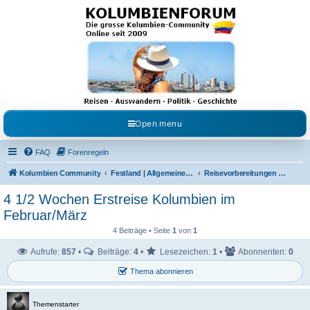
Kolumbienforum - Das
grosse Forum der
Freunde Kolumbiens
Reisen, Auswandern, Kultur, Politik, Geschichte und Visum in Kolumbien und Venezuela.
Austausch, Erfahrungen und Gemeinschaft im Kolumbienforum
Open menu
FAQ
Forenregeln
Kolumbien Community
Festland | Allgemeine Fragen
Reisevorbereitungen & Reiseerfahrungen
4 1/2 Wochen Erstreise Kolumbien im
Februar/März
4 Beiträge • Seite
1
von
1
Aufrufe:
857
•
Beiträge:
4
•
Lesezeichen:
1
•
Abonnenten:
0
Thema abonnieren
Themenstarter