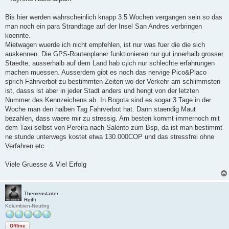
Bis hier werden wahrscheinlich knapp 3.5 Wochen vergangen sein so das
man noch ein para Strandtage auf der Insel San Andres verbringen
koennte.
Mietwagen wuerde ich nicht empfehlen, ist nur was fuer die die sich
auskennen. Die GPS-Routenplaner funktionieren nur gut innerhalb grosser
Staedte, ausserhalb auf dem Land hab c¡ich nur schlechte erfahrungen
machen muessen. Ausserdem gibt es noch das nervige Pico&Placo
sprich Fahrverbot zu bestimmten Zeiten wo der Verkehr am schlimmsten
ist, dasss ist aber in jeder Stadt anders und hengt von der letzten
Nummer des Kennzeichens ab. In Bogota sind es sogar 3 Tage in der
Woche man den halben Tag Fahrverbot hat. Dann staendig Maut
bezahlen, dass waere mir zu stressig. Am besten kommt immernoch mit
dem Taxi selbst von Pereira nach Salento zum Bsp, da ist man bestimmt
ne stunde unterwegs kostet etwa 130.000COP und das stressfrei ohne
Verfahren etc.
Viele Gruesse & Viel Erfolg
Themenstarter
Reiffi
Kolumbien-Neuling
Offline