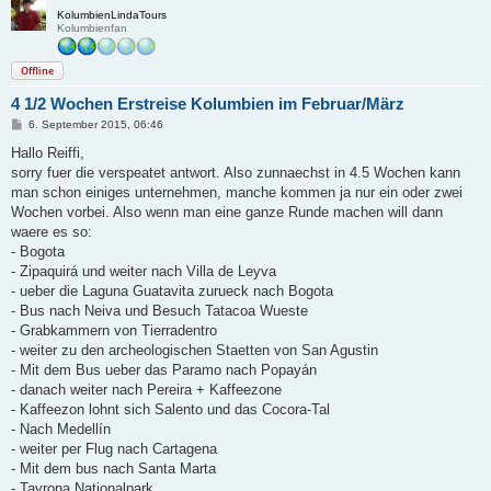
KolumbienLindaTours
Kolumbienfan
Offline
4 1/2 Wochen Erstreise Kolumbien im Februar/März
B
6. September 2015, 06:46
e
i
Hallo Reiffi,
t
sorry fuer die verspeatet antwort. Also zunnaechst in 4.5 Wochen kann
r
a
man schon einiges unternehmen, manche kommen ja nur ein oder zwei
g
Wochen vorbei. Also wenn man eine ganze Runde machen will dann
waere es so:
- Bogota
- Zipaquirá und weiter nach Villa de Leyva
- ueber die Laguna Guatavita zurueck nach Bogota
- Bus nach Neiva und Besuch Tatacoa Wueste
- Grabkammern von Tierradentro
- weiter zu den archeologischen Staetten von San Agustin
- Mit dem Bus ueber das Paramo nach Popayán
- danach weiter nach Pereira + Kaffeezone
- Kaffeezon lohnt sich Salento und das Cocora-Tal
- Nach Medellín
- weiter per Flug nach Cartagena
- Mit dem bus nach Santa Marta
- Tayrona Nationalpark