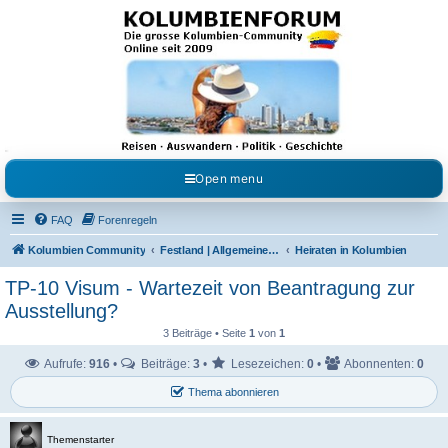
Kolumbienforum - Das
grosse Forum der
Freunde Kolumbiens
Reisen, Auswandern, Kultur, Politik, Geschichte und Visum in Kolumbien und Venezuela.
Austausch, Erfahrungen und Gemeinschaft im Kolumbienforum
Open menu
FAQ
Forenregeln
Kolumbien Community
Festland | Allgemeine Fragen
Heiraten in Kolumbien
TP-10 Visum - Wartezeit von Beantragung zur
Ausstellung?
3 Beiträge • Seite
1
von
1
Aufrufe:
916
•
Beiträge:
3
•
Lesezeichen:
0
•
Abonnenten:
0
Thema abonnieren
Themenstarter