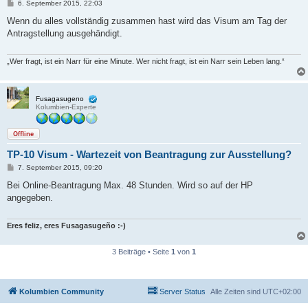
B
6. September 2015, 22:03
e
i
Wenn du alles vollständig zusammen hast wird das Visum am Tag der
t
Antragstellung ausgehändigt.
r
a
g
„Wer fragt, ist ein Narr für eine Minute. Wer nicht fragt, ist ein Narr sein Leben lang.“
Fusagasugeno
Kolumbien-Experte
Offline
TP-10 Visum - Wartezeit von Beantragung zur Ausstellung?
B
7. September 2015, 09:20
e
i
Bei Online-Beantragung Max. 48 Stunden. Wird so auf der HP
t
angegeben.
r
a
g
Eres feliz, eres Fusagasugeño :-)
3 Beiträge • Seite
1
von
1
Kolumbien Community
Server Status
Alle Zeiten sind
UTC+02:00