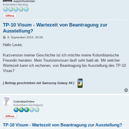
superchurroman
Kolumbien-Neuling
Offline
TP-10 Visum - Wartezeit von Beantragung zur
Ausstellung?
B
6. September 2015, 20:06
e
i
Hallo Leute,
t
r
a
Kurzversion meiner Geschichte ist ich möchte meine Kolumbianische
g
Freundin heiraten. Mein Touristenvisum läuft sehr bald ab. Mit welcher
Wartezeit kann ich rechenen, von Beantragung bis Ausstellung des TP-10
Visas?
[ Beitrag geschrieben mit Samsung Galaxy S4 ]
ColombiaOnline
Kolumbien-Süchtige(r)
Offline
TP-10 Visum - Wartezeit von Beantragung zur Ausstellung?