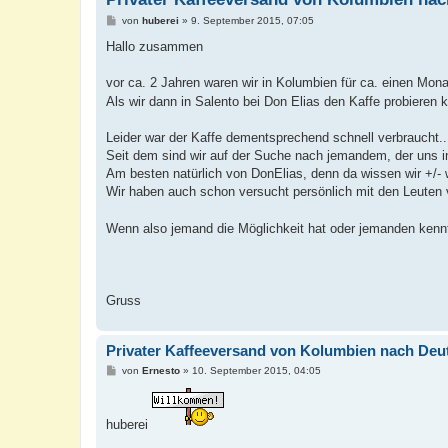
B
von
huberei
»
9. September 2015, 07:05
e
i
Hallo zusammen
t
r
a
vor ca. 2 Jahren waren wir in Kolumbien für ca. einen Mon
g
Als wir dann in Salento bei Don Elias den Kaffe probiere
Leider war der Kaffe dementsprechend schnell verbraucht..
Seit dem sind wir auf der Suche nach jemandem, der uns i
Am besten natürlich von DonElias, denn da wissen wir +/- 
Wir haben auch schon versucht persönlich mit den Leuten v
Wenn also jemand die Möglichkeit hat oder jemanden ke
Gruss
Privater Kaffeeversand von Kolumbien nach Deu
B
von
Ernesto
»
10. September 2015, 04:05
e
i
t
r
huberei
a
g