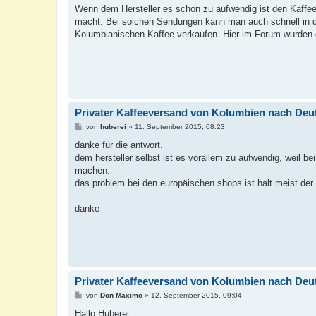
Wenn dem Hersteller es schon zu aufwendig ist den Kaffee
macht. Bei solchen Sendungen kann man auch schnell in de
Kolumbianischen Kaffee verkaufen. Hier im Forum wurden d
Privater Kaffeeversand von Kolumbien nach Deu
B
von
huberei
»
11. September 2015, 08:23
e
i
danke für die antwort.
t
dem hersteller selbst ist es vorallem zu aufwendig, weil be
r
a
machen.
g
das problem bei den europäischen shops ist halt meist der
danke
Privater Kaffeeversand von Kolumbien nach Deu
B
von
Don Maximo
»
12. September 2015, 09:04
e
i
Hallo Huberei