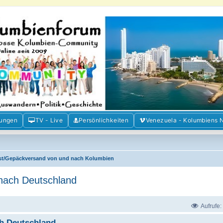
m der Freunde Kolumbiens
ien und Venezuela. Austausch, Erfahrungen und Gemeinschaft im Kolumbienforum
mungen
TV - Live
Persönlichkeiten
Venezuela - Kolumbiens 
st/Gepäckversand von und nach Kolumbien
 nach Deutschland
Aufrufe:
ch Deutschland