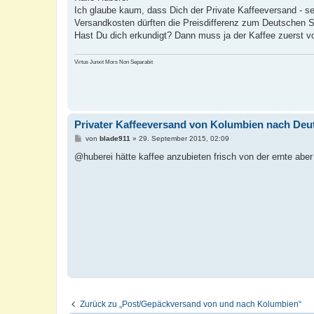
t
Ich glaube kaum, dass Dich der Private Kaffeeversand - sel
r
a
Versandkosten dürften die Preisdifferenz zum Deutschen Sh
g
Hast Du dich erkundigt? Dann muss ja der Kaffee zuerst v
Virtus Junxit Mors Non Separabit
Privater Kaffeeversand von Kolumbien nach Deu
B
von
blade911
»
29. September 2015, 02:09
e
i
@huberei hätte kaffee anzubieten frisch von der ernte aber 
t
r
a
g
Zurück zu „Post/Gepäckversand von und nach Kolumbien“