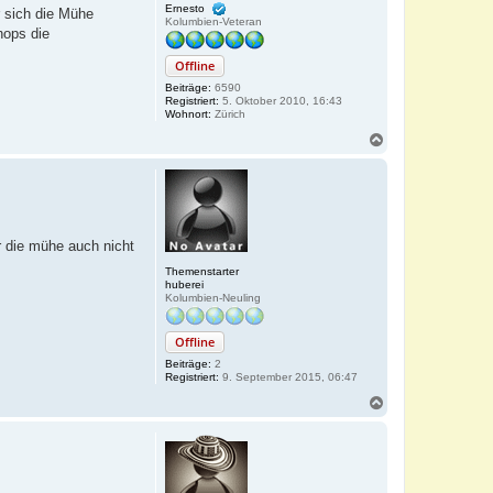
Ernesto
 sich die Mühe
Kolumbien-Veteran
hops die
Offline
Beiträge:
6590
Registriert:
5. Oktober 2010, 16:43
Wohnort:
Zürich
N
a
c
h
o
b
e
ir die mühe auch nicht
n
Themenstarter
huberei
Kolumbien-Neuling
Offline
Beiträge:
2
Registriert:
9. September 2015, 06:47
N
a
c
h
o
b