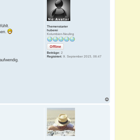
fühlt.
Themenstarter
huberei
men.
Kolumbien-Neuling
Offline
Beiträge:
2
Registriert:
9. September 2015, 06:47
 aufwendig.
N
a
c
h
o
b
e
n