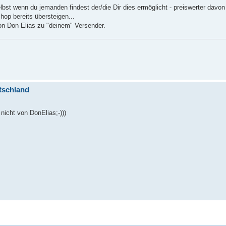
bst wenn du jemanden findest der/die Dir dies ermöglicht - preiswerter davon
op bereits übersteigen...
on Don Elias zu "deinem" Versender.
tschland
nicht von DonElias;-)))