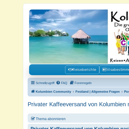
Kolumbienforum - Das grosse Foru
Reisen, Auswandern, Kultur, Politik, Geschichte und Visum in Kolumb
Reiseberichte
Visabestim
Schnellzugriff
FAQ
Forenregeln
Kolumbien Community
Festland | Allgemeine Fragen
Po
Privater Kaffeeversand von Kolumbien
Thema abonnieren
Privater Kaffeeversand von Kolumbien na