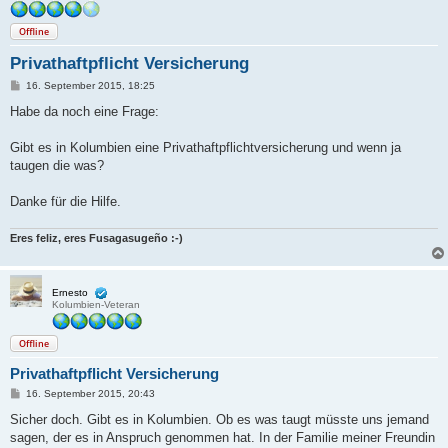
Offline
Privathaftpflicht Versicherung
B
16. September 2015, 18:25
e
i
Habe da noch eine Frage:
t
r
a
Gibt es in Kolumbien eine Privathaftpflichtversicherung und wenn ja
g
taugen die was?
Danke für die Hilfe.
Eres feliz, eres Fusagasugeño :-)
Ernesto
Kolumbien-Veteran
Offline
Privathaftpflicht Versicherung
B
16. September 2015, 20:43
e
i
Sicher doch. Gibt es in Kolumbien. Ob es was taugt müsste uns jemand
t
sagen, der es in Anspruch genommen hat. In der Familie meiner Freundin
r