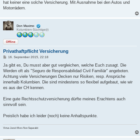
a
hat keiner eine solche Versicherung. Mit Ausnahme bei den Autos und
g
Motorrädern.
Don Maximo
Kolumbien-Süchtige(r)
Offline
Privathaftpflicht Versicherung
B
16. September 2015, 22:18
e
i
Ja gibt es, Du musst aber gut vergleichen, welche Euch zusagt. Die
t
Werden oft als "Seguro de Responsabilidad Civil Familiär" angeboten.
r
a
Achtung viele Versicherungen Decken nur Risiken, resp. Ansprüche
g
innerhalb Kolumbien. Die sind mindestens so flexibel aufgebaut, wie wir
es aus der CH kennen.
Eine gute Rechtsschutzversicherung dürfte meines Erachtens auch
sinnvoll sein.
Preislich habe ich leider (noch) keine Anhaltspunkte.
Virtus Junxit Mors Non Separabit