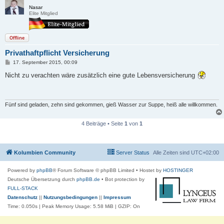
Nasar
Elite Mitglied
Offline
Privathaftpflicht Versicherung
B
17. September 2015, 00:09
e
i
Nicht zu verachten wäre zusätzlich eine gute Lebensversicherung
t
r
a
g
Fünf sind geladen, zehn sind gekommen, gieß Wasser zur Suppe, heiß alle willkommen.
4 Beiträge • Seite
1
von
1
Kolumbien Community
Server Status
Alle Zeiten sind
UTC+02:00
Powered by
phpBB
® Forum Software © phpBB Limited
• Hostet by
HOSTINGER
Deutsche Übersetzung durch
phpBB.de
• Bot protection by
FULL-STACK
Datenschutz
||
Nutzungsbedingungen
||
Impressum
Time: 0.050s
| Peak Memory Usage: 5.58 MiB | GZIP: On