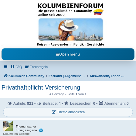
Kolumbienforum - Das
grosse Forum der
Freunde Kolumbiens
Reisen, Auswandern, Kultur, Politik, Geschichte und Visum in Kolumbien und Venezuela.
Austausch, Erfahrungen und Gemeinschaft im Kolumbienforum
Open menu
FAQ
Forenregeln
Kolumbien Community
Festland | Allgemeine Fragen
Auswandern, Leben & Arbeiten in Kolumbien
Privathaftpflicht Versicherung
4 Beiträge • Seite
1
von
1
Aufrufe:
821
•
Beiträge:
4
•
Lesezeichen:
0
•
Abonnenten:
0
Thema abonnieren
Themenstarter
Fusagasugeno
Kolumbien-Experte