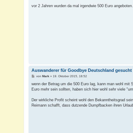
e
i
vor 2 Jahren wurden da mal irgendwie 500 Euro angeboten..
t
r
a
g
Auswanderer für Goodbye Deutschland gesucht
B
von
Mark
»
19. Oktober 2015, 18:52
e
i
wenn der Betrag um die 500 Euro lag, kann man wohl mit 
t
Euro mehr sein sollten, haben sich hier wohl sehr viele "
r
a
g
Der wirkliche Profit scheint wohl den Bekanntheitsgrad se
Reimann schafft, dass dutzende Dumpfbacken ihren Urlaub 