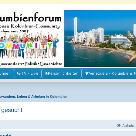
m der Freunde Kolumbiens
ien und Venezuela. Austausch, Erfahrungen und Gemeinschaft im Kolumbienforum
mungen
TV - Live
Persönlichkeiten
Venezuela - Kolumbiens 
swandern, Leben & Arbeiten in Kolumbien
 gesucht
Aufrufe:
sucht