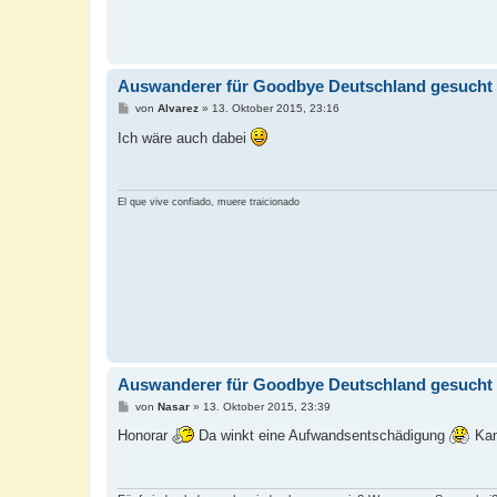
Auswanderer für Goodbye Deutschland gesucht
B
von
Alvarez
»
13. Oktober 2015, 23:16
e
i
Ich wäre auch dabei
t
r
a
g
El que vive confiado, muere traicionado
Auswanderer für Goodbye Deutschland gesucht
B
von
Nasar
»
13. Oktober 2015, 23:39
e
i
Honorar
Da winkt eine Aufwandsentschädigung
Kan
t
r
a
g