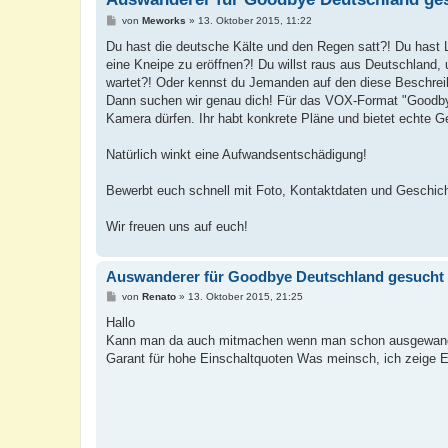
B
von
Meworks
»
13. Oktober 2015, 11:22
e
i
Du hast die deutsche Kälte und den Regen satt?! Du hast L
t
eine Kneipe zu eröffnen?! Du willst raus aus Deutschland, 
r
a
wartet?! Oder kennst du Jemanden auf den diese Beschreib
g
Dann suchen wir genau dich! Für das VOX-Format "Goodby
Kamera dürfen. Ihr habt konkrete Pläne und bietet echte G
Natürlich winkt eine Aufwandsentschädigung!
Bewerbt euch schnell mit Foto, Kontaktdaten und Geschic
Wir freuen uns auf euch!
Auswanderer für Goodbye Deutschland gesucht
B
von
Renato
»
13. Oktober 2015, 21:25
e
i
Hallo
t
Kann man da auch mitmachen wenn man schon ausgewander
r
a
Garant für hohe Einschaltquoten Was meinsch, ich zeige
g