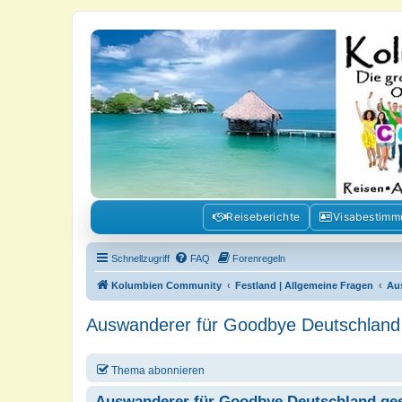
Kolumbienforum - Das grosse Foru
Reisen, Auswandern, Kultur, Politik, Geschichte und Visum in Kolumb
Reiseberichte
Visabestim
Schnellzugriff
FAQ
Forenregeln
Kolumbien Community
Festland | Allgemeine Fragen
Au
Auswanderer für Goodbye Deutschland
Thema abonnieren
Auswanderer für Goodbye Deutschland ge