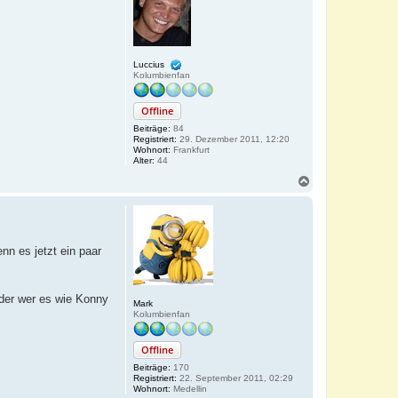
b
e
n
Luccius
Kolumbienfan
Offline
Beiträge:
84
Registriert:
29. Dezember 2011, 12:20
Wohnort:
Frankfurt
Alter:
44
N
a
c
h
o
b
n es jetzt ein paar
e
n
Oder wer es wie Konny
Mark
Kolumbienfan
Offline
Beiträge:
170
Registriert:
22. September 2011, 02:29
Wohnort:
Medellin