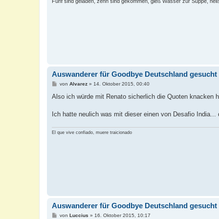
Fünf sind geladen, zehn sind gekommen, gieß Wasser zur Suppe, heiß
Auswanderer für Goodbye Deutschland gesucht
B
von
Alvarez
»
14. Oktober 2015, 00:40
e
i
Also ich würde mit Renato sicherlich die Quoten knacken 
t
r
a
Ich hatte neulich was mit dieser einen von Desafio India...
g
El que vive confiado, muere traicionado
Auswanderer für Goodbye Deutschland gesucht
B
von
Luccius
»
16. Oktober 2015, 10:17