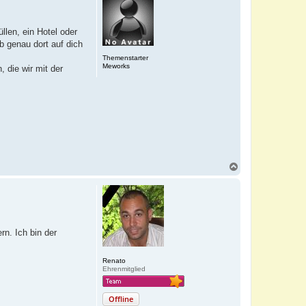
llen, ein Hotel oder
b genau dort auf dich
Themenstarter
Meworks
die wir mit der
N
a
c
h
o
b
e
n. Ich bin der
n
Renato
Ehrenmitglied
Offline