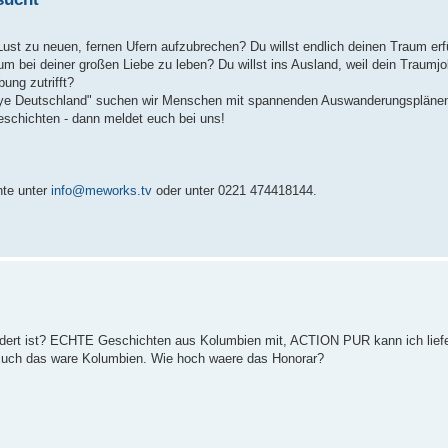
ust zu neuen, fernen Ufern aufzubrechen? Du willst endlich deinen Traum erfü
um bei deiner großen Liebe zu leben? Du willst ins Ausland, weil dein Traumjo
ung zutrifft?
e Deutschland" suchen wir Menschen mit spannenden Auswanderungsplänen, 
eschichten - dann meldet euch bei uns!
hte unter
info@meworks.tv
oder unter 0221 474418144.
t ist? ECHTE Geschichten aus Kolumbien mit, ACTION PUR kann ich liefer
 Euch das ware Kolumbien. Wie hoch waere das Honorar?