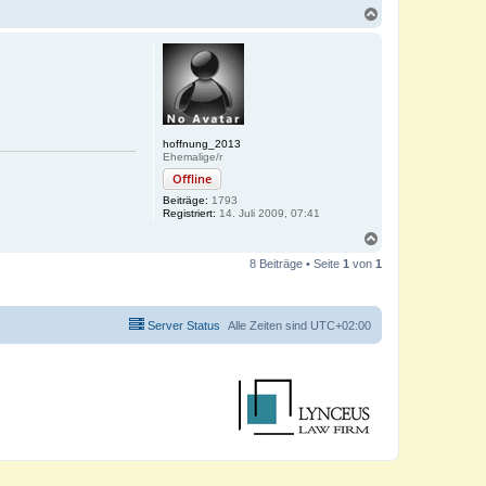
N
a
c
h
o
b
e
n
hoffnung_2013
Ehemalige/r
Offline
Beiträge:
1793
Registriert:
14. Juli 2009, 07:41
N
a
8 Beiträge • Seite
1
von
1
c
h
o
b
Server Status
Alle Zeiten sind
UTC+02:00
e
n