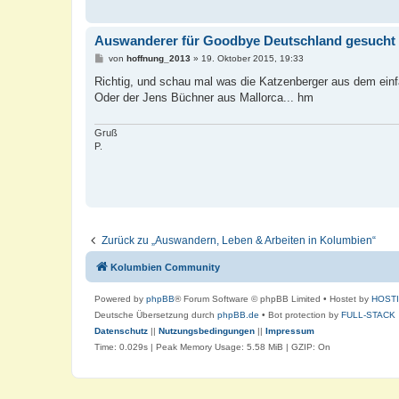
Auswanderer für Goodbye Deutschland gesucht
B
von
hoffnung_2013
»
19. Oktober 2015, 19:33
e
i
Richtig, und schau mal was die Katzenberger aus dem ein
t
Oder der Jens Büchner aus Mallorca... hm
r
a
g
Gruß
P.
Zurück zu „Auswandern, Leben & Arbeiten in Kolumbien“
Kolumbien Community
Powered by
phpBB
® Forum Software © phpBB Limited
• Hostet by
HOST
Deutsche Übersetzung durch
phpBB.de
• Bot protection by
FULL-STACK
Datenschutz
||
Nutzungsbedingungen
||
Impressum
Time: 0.029s
| Peak Memory Usage: 5.58 MiB | GZIP: On