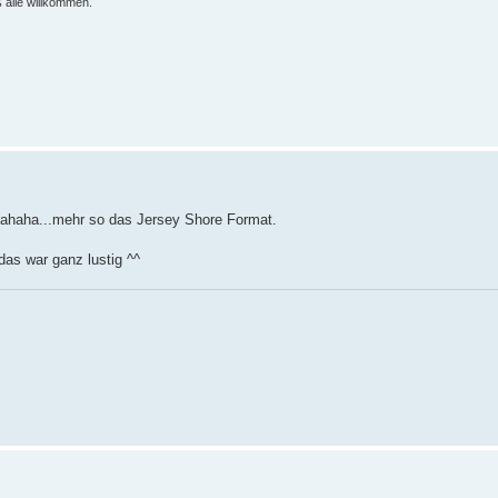
 alle willkommen.
hahaha...mehr so das Jersey Shore Format.
 das war ganz lustig ^^