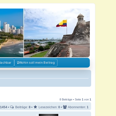
Nachbar
Wohin soll mein Beitrag
8 Beiträge • Seite
1
von
1
1454
•
Beiträge:
8
•
Lesezeichen:
0
•
Abonnenten:
1