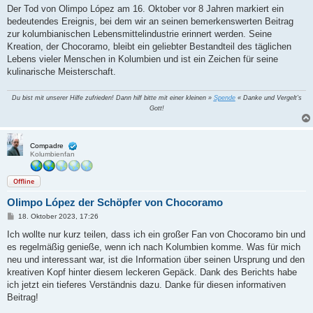
Der Tod von Olimpo López am 16. Oktober vor 8 Jahren markiert ein
bedeutendes Ereignis, bei dem wir an seinen bemerkenswerten Beitrag
zur kolumbianischen Lebensmittelindustrie erinnert werden. Seine
Kreation, der Chocoramo, bleibt ein geliebter Bestandteil des täglichen
Lebens vieler Menschen in Kolumbien und ist ein Zeichen für seine
kulinarische Meisterschaft.
Du bist mit unserer Hilfe zufrieden! Dann hilf bitte mit einer kleinen »
Spende
« Danke und Vergelt's
Gott!
Compadre
Kolumbienfan
Offline
Olimpo López der Schöpfer von Chocoramo
B
18. Oktober 2023, 17:26
e
i
Ich wollte nur kurz teilen, dass ich ein großer Fan von Chocoramo bin und
t
es regelmäßig genieße, wenn ich nach Kolumbien komme. Was für mich
r
a
neu und interessant war, ist die Information über seinen Ursprung und den
g
kreativen Kopf hinter diesem leckeren Gepäck. Dank des Berichts habe
ich jetzt ein tieferes Verständnis dazu. Danke für diesen informativen
Beitrag!