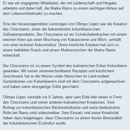
Er war ein engagierter Mitarbeiter, der mit Leidenschaft und Hingabe
arbeitete und dabei half, die Marke Ramo zu einem wichtigen Akteur auf
dem Lebensmittelmarkt zu machen.
Eine der herausragendsten Leistungen von Olimpo López war die Kreation
des Chocoramo, eines der bekanntesten kolumbianischen
Süßwarenprodukte. Der Chocoramo ist ein Schokoladenkuchen mit einem
weichen Kern aus einer Mischung von Kakaocreme und Milch, umhüllt
von einer lockeren Keksstruktur. Diese köstliche Kreation hat sich zu
einem beliebten Snack und einem Markenzeichen der Marke Ramo
entwickelt.
Der Chocoramo ist zu einem Symbol des kulinarischen Erbes Kolumbiens
geworden. Mit seiner unverwechselbaren Rezeptur und köstlichem
Geschmack hat er die Herzen vieler Menschen im Land erobert.
Generationen von Kolumbianern sind mit dem Chocoramo aufgewachsen
und haben seine einzigartige Süße geschätzt.
Olimpo López verstarb vor 8 Jahren, aber sein Erbe lebt weiter in Form
des Chocoramo und seiner anderen kulinarischen Kreationen. Sein
Beitrag zur kolumbianischen Bäckereiindustrie und seine bedeutsame
Rolle bei Ramo sind unbestreitbar. Sein Einsatz und seine Kreativität
haben dazu beigetragen, dass Chocoramo zu einem festen Bestandteil
der kolumbianischen Esskultur wurde.