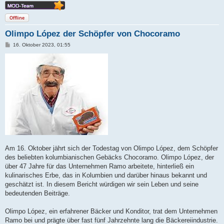
Offline
Olimpo López der Schöpfer von Chocoramo
B
16. Oktober 2023, 01:55
e
i
t
r
a
g
Am 16. Oktober jährt sich der Todestag von Olimpo López, dem Schöpfer
des beliebten kolumbianischen Gebäcks Chocoramo. Olimpo López, der
über 47 Jahre für das Unternehmen Ramo arbeitete, hinterließ ein
kulinarisches Erbe, das in Kolumbien und darüber hinaus bekannt und
geschätzt ist. In diesem Bericht würdigen wir sein Leben und seine
bedeutenden Beiträge.
Olimpo López, ein erfahrener Bäcker und Konditor, trat dem Unternehmen
Ramo bei und prägte über fast fünf Jahrzehnte lang die Bäckereiindustrie.