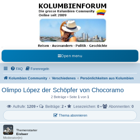
Kolumbienforum - Das
grosse Forum der
Freunde Kolumbiens
Reisen, Auswandern, Kultur, Politik, Geschichte und Visum in Kolumbien und Venezuela.
Austausch, Erfahrungen und Gemeinschaft im Kolumbienforum
Open menu
FAQ
Forenregeln
Kolumbien Community
Verschiedenes
Persönlichkeiten aus Kolumbien
Olimpo López der Schöpfer von Chocoramo
2 Beiträge • Seite
1
von
1
Aufrufe:
1209
•
Beiträge:
2
•
Lesezeichen:
0
•
Abonnenten:
0
Thema abonnieren
Themenstarter
Eisbaer
Moderator(in)