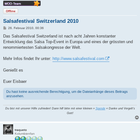
Offline
Salsafestival Switzerland 2010
B
26. Februar 2010, 00:36
e
i
Das Salsafestival Switzerland ist nach acht Jahren konstanter
t
Entwicklung das Salsa Top-Event in Europa und eines der grössten und
r
a
renommiertesten Salsakongresse der Welt.
g
Mehr Infos findet Ihr unter:
http://www.salsafestival.com
Genießt es
Euer Eisbaer
Du hast keine ausreichende Berechtigung, um die Dateianhänge dieses Beitrags
anzusehen.
Du bist mit unserer Hilfe zufrieden! Dann hilf bitte mit einer kleinen »
Spende
« Danke und Vergelt's
Gott!
traqueto
Kolumbienfan