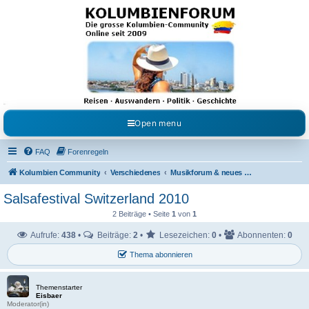
Kolumbienforum - Das
grosse Forum der
Freunde Kolumbiens
Reisen, Auswandern, Kultur, Politik, Geschichte und Visum in Kolumbien und Venezuela.
Austausch, Erfahrungen und Gemeinschaft im Kolumbienforum
Open menu
FAQ
Forenregeln
Kolumbien Community
Verschiedenes
Musikforum & neues aus dem Showgeschäft
Salsafestival Switzerland 2010
2 Beiträge • Seite
1
von
1
Aufrufe:
438
•
Beiträge:
2
•
Lesezeichen:
0
•
Abonnenten:
0
Thema abonnieren
Themenstarter
Eisbaer
Moderator(in)