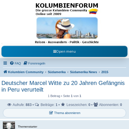
Kolumbienforum - Das
grosse Forum der
Freunde Kolumbiens
Reisen, Auswandern, Kultur, Politik, Geschichte und Visum in Kolumbien und Venezuela.
Austausch, Erfahrungen und Gemeinschaft im Kolumbienforum
Open menu
FAQ
Forenregeln
Kolumbien Community
Südamerika
Südamerika News
2015
Deutscher Marcel Witte zu 20 Jahren Gefängnis
in Peru verurteilt
1 Beitrag • Seite
1
von
1
Aufrufe:
883
•
Beiträge:
1
•
Lesezeichen:
0
•
Abonnenten:
0
Thema abonnieren
Themenstarter