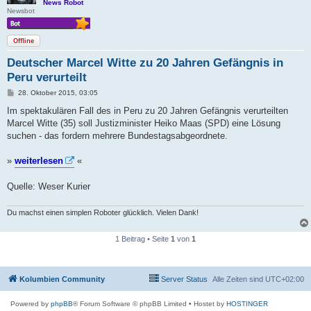
News Robot
Newsbot
Offline
Deutscher Marcel Witte zu 20 Jahren Gefängnis in
Peru verurteilt
B
28. Oktober 2015, 03:05
e
i
Im spektakulären Fall des in Peru zu 20 Jahren Gefängnis verurteilten
t
Marcel Witte (35) soll Justizminister Heiko Maas (SPD) eine Lösung
r
a
suchen - das fordern mehrere Bundestagsabgeordnete.
g
»
weiterlesen
«
Quelle: Weser Kurier
Du machst einen simplen Roboter glücklich. Vielen Dank!
1 Beitrag • Seite
1
von
1
Kolumbien Community
Server Status
Alle Zeiten sind
UTC+02:00
Powered by
phpBB
® Forum Software © phpBB Limited
• Hostet by
HOSTINGER