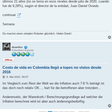
últimos 21 años (no se tenía en esos niveles desde julio de 2020, cuando
fue de 9,29%), según el director de la entidad, Juan Daniel Oviedo.
continuar
Semana
Du machst einen simplen Roboter glücklich. Vielen Dank!
desertfox
Kolumbien-Experte
Offline
Costo de vida en Colombia llegó a topes no vistos desde
2016
B
6. Mai 2022, 09:57
e
i
Im Vergleich zum Rest der Welt wo die Inflation auch 7-8 % beträgt ist
t
das doch noch relativ OK..., hart für die betroffenen aber trotzdem...
r
a
g
Andererseits, der Warenkorb / Berechnungsgrundlage auf welcher die
Inflation berechnet wird ist aber auch änderungsbedürftig.