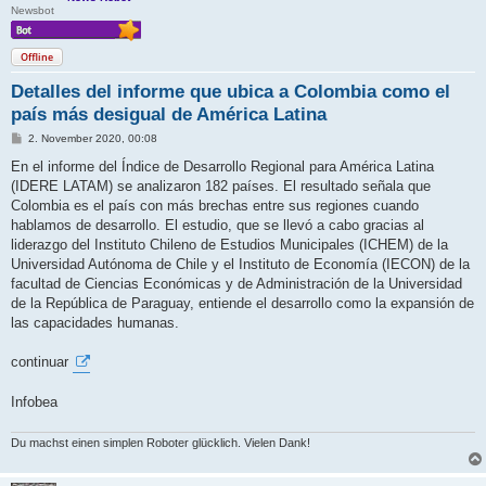
Newsbot
Offline
Detalles del informe que ubica a Colombia como el
país más desigual de América Latina
B
2. November 2020, 00:08
e
i
En el informe del Índice de Desarrollo Regional para América Latina
t
(IDERE LATAM) se analizaron 182 países. El resultado señala que
r
a
Colombia es el país con más brechas entre sus regiones cuando
g
hablamos de desarrollo. El estudio, que se llevó a cabo gracias al
liderazgo del Instituto Chileno de Estudios Municipales (ICHEM) de la
Universidad Autónoma de Chile y el Instituto de Economía (IECON) de la
facultad de Ciencias Económicas y de Administración de la Universidad
de la República de Paraguay, entiende el desarrollo como la expansión de
las capacidades humanas.
continuar
Infobea
Du machst einen simplen Roboter glücklich. Vielen Dank!