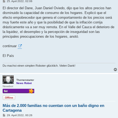
B
25. April 2022, 02:06
e
i
El director del Dane, Juan Daniel Oviedo, dijo que los altos precios han
t
disminuido la capacidad de consumo de los hogares. Explicó que el
r
a
efecto empobrecedor que genera el comportamiento de los precios será
g
muy fuerte este año y que la posibilidad de que la inflación corrija
drásticamente va a ser muy remota. En el Valle del Cauca el deterioro de
la liquidez, el desempleo y la percepción de inseguridad son las
principales preocupaciones de los hogares, anotó.
continuar
El País
Du machst einen simplen Roboter glücklich. Vielen Dank!
Themenstarter
News Robot
Newsbot
Offline
Más de 2.000 familias no cuentan con un baño digno en
Cartagena
B
29. April 2022, 00:26