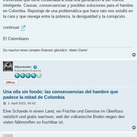
inteligente. Causas, consecuencias y posibles soluciones para el hambre
en Colombia. Reportaje de una problemática que hace rato nos estalló en
la cara y que navega entre la pobreza, la desigualdad y la corrupción.
continuar
El Colombiano
Du machst einen simplen Roboter glücklich. Vielen Dank!
Glboetrotter
Kolumbien-Experte
Offline
Una olla sin fondo: las consecuencias del hambre que
padece la mitad de Colombia
B
1. April 2022, 06:42
e
i
Eine Schande in einem Land, wo Früchte und Gemüse im Überfluss
t
natürlich und gratis wachsen, weil der vulkanische Boden wegen den
r
a
vielen Nährstoffen so fruchtbar ist.
g