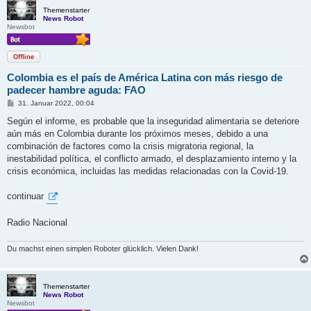
Themenstarter
News Robot
Newsbot
Offline
Colombia es el país de América Latina con más riesgo de
padecer hambre aguda: FAO
B
31. Januar 2022, 00:04
e
i
Según el informe, es probable que la inseguridad alimentaria se deteriore
t
aún más en Colombia durante los próximos meses, debido a una
r
a
combinación de factores como la crisis migratoria regional, la
g
inestabilidad política, el conflicto armado, el desplazamiento interno y la
crisis económica, incluidas las medidas relacionadas con la Covid-19.
continuar
Radio Nacional
Du machst einen simplen Roboter glücklich. Vielen Dank!
Themenstarter
News Robot
Newsbot