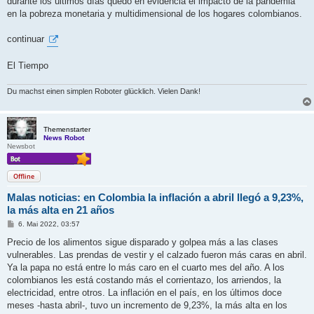
durante los últimos días quedó en evidencia el impacto de la pandemia
en la pobreza monetaria y multidimensional de los hogares colombianos.
continuar
El Tiempo
Du machst einen simplen Roboter glücklich. Vielen Dank!
Themenstarter
News Robot
Newsbot
Offline
Malas noticias: en Colombia la inflación a abril llegó a 9,23%,
la más alta en 21 años
B
6. Mai 2022, 03:57
e
i
Precio de los alimentos sigue disparado y golpea más a las clases
t
vulnerables. Las prendas de vestir y el calzado fueron más caras en abril.
r
a
Ya la papa no está entre lo más caro en el cuarto mes del año. A los
g
colombianos les está costando más el corrientazo, los arriendos, la
electricidad, entre otros. La inflación en el país, en los últimos doce
meses -hasta abril-, tuvo un incremento de 9,23%, la más alta en los