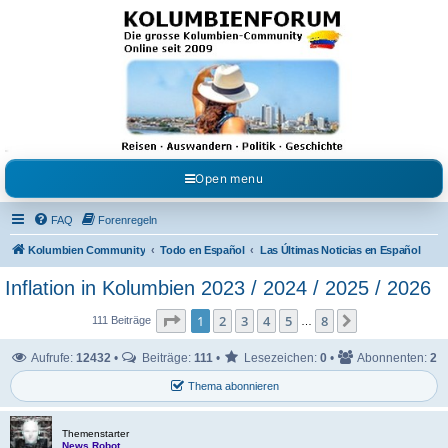
Kolumbienforum - Das
grosse Forum der
Freunde Kolumbiens
Reisen, Auswandern, Kultur, Politik, Geschichte und Visum in Kolumbien und Venezuela.
Austausch, Erfahrungen und Gemeinschaft im Kolumbienforum
Open menu
FAQ
Forenregeln
Kolumbien Community
Todo en Español
Las Últimas Noticias en Español
Inflation in Kolumbien 2023 / 2024 / 2025 / 2026
Seite
1
von
8
1
2
3
4
5
8
Nächste
111 Beiträge
…
Aufrufe:
12432
•
Beiträge:
111
•
Lesezeichen:
0
•
Abonnenten:
2
Thema abonnieren
Themenstarter
News Robot