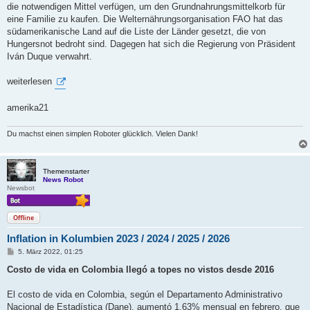
a
die notwendigen Mittel verfügen, um den Grundnahrungsmittelkorb für
g
eine Familie zu kaufen. Die Welternährungsorganisation FAO hat das
südamerikanische Land auf die Liste der Länder gesetzt, die von
Hungersnot bedroht sind. Dagegen hat sich die Regierung von Präsident
Iván Duque verwahrt.
weiterlesen
amerika21
Du machst einen simplen Roboter glücklich. Vielen Dank!
Themenstarter
News Robot
Newsbot
Offline
Inflation in Kolumbien 2023 / 2024 / 2025 / 2026
B
5. März 2022, 01:25
e
i
Costo de vida en Colombia llegó a topes no vistos desde 2016
t
r
a
El costo de vida en Colombia, según el Departamento Administrativo
g
Nacional de Estadística (Dane), aumentó 1,63% mensual en febrero, que