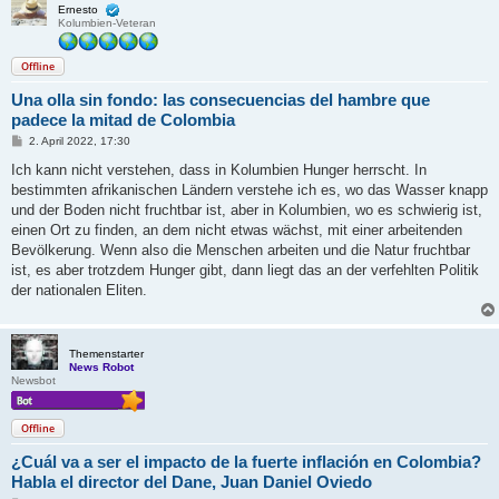
Ernesto
Kolumbien-Veteran
Offline
Una olla sin fondo: las consecuencias del hambre que
padece la mitad de Colombia
B
2. April 2022, 17:30
e
i
Ich kann nicht verstehen, dass in Kolumbien Hunger herrscht. In
t
bestimmten afrikanischen Ländern verstehe ich es, wo das Wasser knapp
r
a
und der Boden nicht fruchtbar ist, aber in Kolumbien, wo es schwierig ist,
g
einen Ort zu finden, an dem nicht etwas wächst, mit einer arbeitenden
Bevölkerung. Wenn also die Menschen arbeiten und die Natur fruchtbar
ist, es aber trotzdem Hunger gibt, dann liegt das an der verfehlten Politik
der nationalen Eliten.
Themenstarter
News Robot
Newsbot
Offline
¿Cuál va a ser el impacto de la fuerte inflación en Colombia?
Habla el director del Dane, Juan Daniel Oviedo