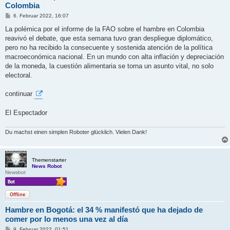
Colombia
B
6. Februar 2022, 16:07
e
i
La polémica por el informe de la FAO sobre el hambre en Colombia
t
reavivó el debate, que esta semana tuvo gran despliegue diplomático,
r
a
pero no ha recibido la consecuente y sostenida atención de la política
g
macroeconómica nacional. En un mundo con alta inflación y depreciación
de la moneda, la cuestión alimentaria se torna un asunto vital, no solo
electoral.
continuar
El Espectador
Du machst einen simplen Roboter glücklich. Vielen Dank!
Themenstarter
News Robot
Newsbot
Offline
Hambre en Bogotá: el 34 % manifestó que ha dejado de
comer por lo menos una vez al día
B
9. Februar 2022, 01:51