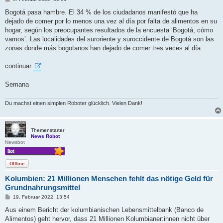
e
i
Bogotá pasa hambre. El 34 % de los ciudadanos manifestó que ha
t
dejado de comer por lo menos una vez al día por falta de alimentos en su
r
a
hogar, según los preocupantes resultados de la encuesta ‘Bogotá, cómo
g
vamos’. Las localidades del suroriente y suroccidente de Bogotá son las
zonas donde más bogotanos han dejado de comer tres veces al día.
continuar
Semana
Du machst einen simplen Roboter glücklich. Vielen Dank!
Themenstarter
News Robot
Newsbot
Offline
Kolumbien: 21 Millionen Menschen fehlt das nötige Geld für
Grundnahrungsmittel
B
19. Februar 2022, 13:54
e
i
Aus einem Bericht der kolumbianischen Lebensmittelbank (Banco de
t
Alimentos) geht hervor, dass 21 Millionen Kolumbianer:innen nicht über
r