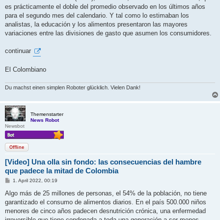
es prácticamente el doble del promedio observado en los últimos años
para el segundo mes del calendario. Y tal como lo estimaban los
analistas, la educación y los alimentos presentaron las mayores
variaciones entre las divisiones de gasto que asumen los consumidores.
continuar
El Colombiano
Du machst einen simplen Roboter glücklich. Vielen Dank!
Themenstarter
News Robot
Newsbot
Offline
[Video] Una olla sin fondo: las consecuencias del hambre
que padece la mitad de Colombia
B
1. April 2022, 00:19
e
i
Algo más de 25 millones de personas, el 54% de la población, no tiene
t
garantizado el consumo de alimentos diarios. En el país 500.000 niños
r
a
menores de cinco años padecen desnutrición crónica, una enfermedad
g
irreversible que tiene condenada a toda una generación a ser menos