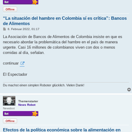
Offline
“La situación del hambre en Colombia sí es crítica”: Bancos
de Alimentos
B
6. Februar 2022, 01:17
e
i
La Asociación de Bancos de Alimentos de Colombia insiste en que es
t
necesario abordar la problemática del hambre en el país de manera
r
a
urgente. Casi 16 millones de colombianos viven con dos o menos
g
comidas al día, señalan.
continuar
El Espectador
Du machst einen simplen Roboter glücklich. Vielen Dank!
Themenstarter
News Robot
Newsbot
Offline
Efectos de la política económica sobre la alimentación en