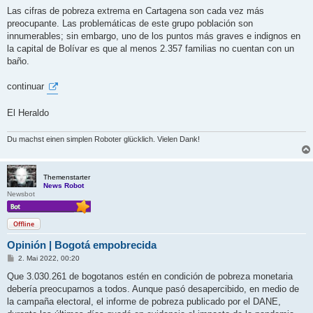
e
i
Las cifras de pobreza extrema en Cartagena son cada vez más
t
preocupante. Las problemáticas de este grupo población son
r
a
innumerables; sin embargo, uno de los puntos más graves e indignos en
g
la capital de Bolívar es que al menos 2.357 familias no cuentan con un
baño.
continuar
El Heraldo
Du machst einen simplen Roboter glücklich. Vielen Dank!
Themenstarter
News Robot
Newsbot
Offline
Opinión | Bogotá empobrecida
B
2. Mai 2022, 00:20
e
i
Que 3.030.261 de bogotanos estén en condición de pobreza monetaria
t
debería preocuparnos a todos. Aunque pasó desapercibido, en medio de
r
a
la campaña electoral, el informe de pobreza publicado por el DANE,
g