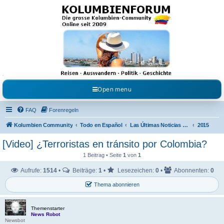
Kolumbienforum - Das
grosse Forum der
Freunde Kolumbiens
Reisen, Auswandern, Kultur, Politik, Geschichte und Visum in Kolumbien und Venezuela.
Austausch, Erfahrungen und Gemeinschaft im Kolumbienforum
Open menu
FAQ
Forenregeln
Kolumbien Community
Todo en Español
Las Últimas Noticias en Español
2015
[Video] ¿Terroristas en tránsito por Colombia?
1 Beitrag • Seite
1
von
1
Aufrufe:
1514
•
Beiträge:
1
•
Lesezeichen:
0
•
Abonnenten:
0
Thema abonnieren
Themenstarter
News Robot
Newsbot