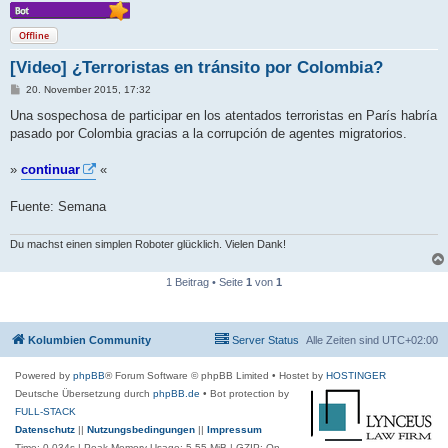
Offline
[Video] ¿Terroristas en tránsito por Colombia?
B
20. November 2015, 17:32
e
i
Una sospechosa de participar en los atentados terroristas en París habría
t
pasado por Colombia gracias a la corrupción de agentes migratorios.
r
a
g
»
continuar
«
Fuente: Semana
Du machst einen simplen Roboter glücklich. Vielen Dank!
1 Beitrag • Seite
1
von
1
Kolumbien Community
Server Status
Alle Zeiten sind
UTC+02:00
Powered by
phpBB
® Forum Software © phpBB Limited
• Hostet by
HOSTINGER
Deutsche Übersetzung durch
phpBB.de
• Bot protection by
FULL-STACK
Datenschutz
||
Nutzungsbedingungen
||
Impressum
Time: 0.034s
| Peak Memory Usage: 5.55 MiB | GZIP: On