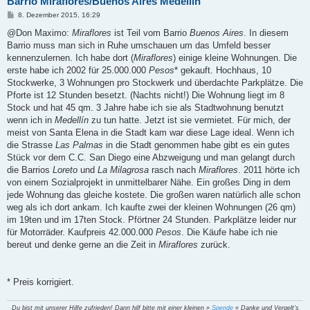
Barrio Miraflores/Buenos Aires Medellín
B
8. Dezember 2015, 16:29
e
i
@Don Maximo:
Miraflores
ist Teil vom Barrio
Buenos Aires
. In diesem
t
Barrio muss man sich in Ruhe umschauen um das Umfeld besser
r
a
kennenzulernen. Ich habe dort (
Miraflores
) einige kleine Wohnungen. Die
g
erste habe ich 2002 für 25.000.000
Pesos
* gekauft. Hochhaus, 10
Stockwerke, 3 Wohnungen pro Stockwerk und überdachte Parkplätze. Die
Pforte ist 12 Stunden besetzt. (Nachts nicht!) Die Wohnung liegt im 8
Stock und hat 45 qm. 3 Jahre habe ich sie als Stadtwohnung benutzt
wenn ich in
Medellín
zu tun hatte. Jetzt ist sie vermietet. Für mich, der
meist von Santa Elena in die Stadt kam war diese Lage ideal. Wenn ich
die Strasse
Las Palmas
in die Stadt genommen habe gibt es ein gutes
Stück vor dem C.C. San Diego eine Abzweigung und man gelangt durch
die Barrios
Loreto
und
La Milagrosa
rasch nach
Miraflores
. 2011 hörte ich
von einem Sozialprojekt in unmittelbarer Nähe. Ein großes Ding in dem
jede Wohnung das gleiche kostete. Die großen waren natürlich alle schon
weg als ich dort ankam. Ich kaufte zwei der kleinen Wohnungen (26 qm)
im 19ten und im 17ten Stock. Pförtner 24 Stunden. Parkplätze leider nur
für Motorräder. Kaufpreis 42.000.000
Pesos
. Die Käufe habe ich nie
bereut und denke gerne an die Zeit in
Miraflores
zurück.
* Preis korrigiert.
Du bist mit unserer Hilfe zufrieden! Dann hilf bitte mit einer kleinen »
Spende
« Danke und Vergelt's