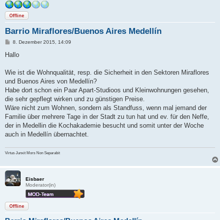
Offline
Barrio Miraflores/Buenos Aires Medellín
B
8. Dezember 2015, 14:09
e
i
Hallo
t
r
a
Wie ist die Wohnqualität, resp. die Sicherheit in den Sektoren Miraflores
g
und Buenos Aires von Medellín?
Habe dort schon ein Paar Apart-Studioos und Kleinwohnungen gesehen,
die sehr gepflegt wirken und zu günstigen Preise.
Wäre nicht zum Wohnen, sondern als Standfuss, wenn mal jemand der
Familie über mehrere Tage in der Stadt zu tun hat und ev. für den Neffe,
der in Medellin die Kochakademie besucht und somit unter der Woche
auch in Medellín übernachtet.
Virtus Junxit Mors Non Separabit
Eisbaer
Moderator(in)
Offline