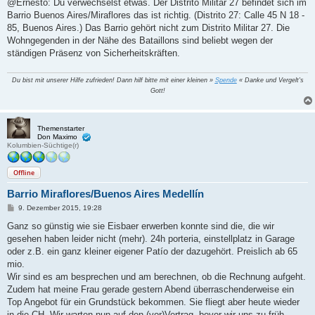
i
@Ernesto: Du verwechselst etwas. Der Distrito Militar 27 befindet sich im
t
Barrio Buenos Aires/Miraflores das ist richtig. (Distrito 27: Calle 45 N 18 -
r
a
85, Buenos Aires.) Das Barrio gehört nicht zum Distrito Militar 27. Die
g
Wohngegenden in der Nähe des Bataillons sind beliebt wegen der
ständigen Präsenz von Sicherheitskräften.
Du bist mit unserer Hilfe zufrieden! Dann hilf bitte mit einer kleinen »
Spende
« Danke und Vergelt's
Gott!
Themenstarter
Don Maximo
Kolumbien-Süchtige(r)
Offline
Barrio Miraflores/Buenos Aires Medellín
B
9. Dezember 2015, 19:28
e
i
Ganz so günstig wie sie Eisbaer erwerben konnte sind die, die wir
t
gesehen haben leider nicht (mehr). 24h porteria, einstellplatz in Garage
r
a
oder z.B. ein ganz kleiner eigener Patío der dazugehört. Preislich ab 65
g
mio.
Wir sind es am besprechen und am berechnen, ob die Rechnung aufgeht.
Zudem hat meine Frau gerade gestern Abend überraschenderweise ein
Top Angebot für ein Grundstück bekommen. Sie fliegt aber heute wieder
in die CH. Wir warten nun auf den (vor)Vertrag, bevor wir uns zu früh