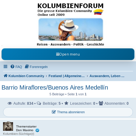
Kolumbienforum - Das
grosse Forum der
Freunde Kolumbiens
Reisen, Auswandern, Kultur, Politik, Geschichte und Visum in Kolumbien und Venezuela.
Austausch, Erfahrungen und Gemeinschaft im Kolumbienforum
Open menu
FAQ
Forenregeln
Kolumbien Community
Festland | Allgemeine Fragen
Auswandern, Leben & Arbeiten in Kolumbien
Barrio Miraflores/Buenos Aires Medellín
5 Beiträge • Seite
1
von
1
Aufrufe:
834
•
Beiträge:
5
•
Lesezeichen:
0
•
Abonnenten:
0
Thema abonnieren
Themenstarter
Don Maximo
Kolumbien-Süchtige(r)