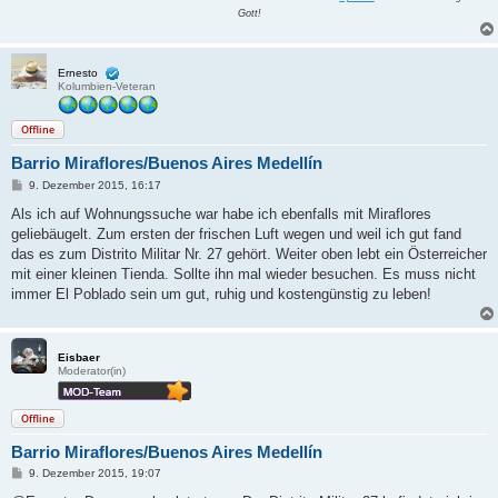
Gott!
Ernesto
Kolumbien-Veteran
Offline
Barrio Miraflores/Buenos Aires Medellín
B
9. Dezember 2015, 16:17
e
i
Als ich auf Wohnungssuche war habe ich ebenfalls mit Miraflores
t
geliebäugelt. Zum ersten der frischen Luft wegen und weil ich gut fand
r
a
das es zum Distrito Militar Nr. 27 gehört. Weiter oben lebt ein Österreicher
g
mit einer kleinen Tienda. Sollte ihn mal wieder besuchen. Es muss nicht
immer El Poblado sein um gut, ruhig und kostengünstig zu leben!
Eisbaer
Moderator(in)
Offline
Barrio Miraflores/Buenos Aires Medellín
B
9. Dezember 2015, 19:07
e