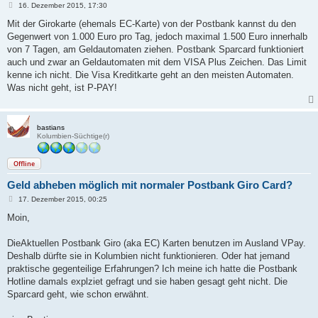
B
16. Dezember 2015, 17:30
e
i
Mit der Girokarte (ehemals EC-Karte) von der Postbank kannst du den
t
Gegenwert von 1.000 Euro pro Tag, jedoch maximal 1.500 Euro innerhalb
r
a
von 7 Tagen, am Geldautomaten ziehen. Postbank Sparcard funktioniert
g
auch und zwar an Geldautomaten mit dem VISA Plus Zeichen. Das Limit
kenne ich nicht. Die Visa Kreditkarte geht an den meisten Automaten.
Was nicht geht, ist P-PAY!
bastians
Kolumbien-Süchtige(r)
Offline
Geld abheben möglich mit normaler Postbank Giro Card?
B
17. Dezember 2015, 00:25
e
i
Moin,
t
r
a
DieAktuellen Postbank Giro (aka EC) Karten benutzen im Ausland VPay.
g
Deshalb dürfte sie in Kolumbien nicht funktionieren. Oder hat jemand
praktische gegenteilige Erfahrungen? Ich meine ich hatte die Postbank
Hotline damals explziet gefragt und sie haben gesagt geht nicht. Die
Sparcard geht, wie schon erwähnt.