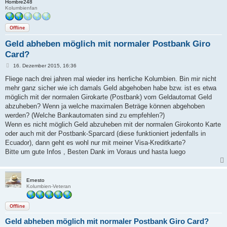
Hombre248
Kolumbienfan
Offline
Geld abheben möglich mit normaler Postbank Giro
Card?
B
16. Dezember 2015, 16:36
e
i
Fliege nach drei jahren mal wieder ins herrliche Kolumbien. Bin mir nicht
t
mehr ganz sicher wie ich damals Geld abgehoben habe bzw. ist es etwa
r
a
möglich mit der normalen Girokarte (Postbank) vom Geldautomat Geld
g
abzuheben? Wenn ja welche maximalen Beträge können abgehoben
werden? (Welche Bankautomaten sind zu empfehlen?)
Wenn es nicht möglich Geld abzuheben mit der normalen Girokonto Karte
oder auch mit der Postbank-Sparcard (diese funktioniert jedenfalls in
Ecuador), dann geht es wohl nur mit meiner Visa-Kreditkarte?
Bitte um gute Infos , Besten Dank im Voraus und hasta luego
Ernesto
Kolumbien-Veteran
Offline
Geld abheben möglich mit normaler Postbank Giro Card?