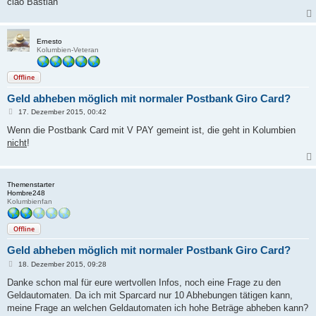
ciao Bastian
Ernesto
Kolumbien-Veteran
Offline
Geld abheben möglich mit normaler Postbank Giro Card?
B
17. Dezember 2015, 00:42
e
i
Wenn die Postbank Card mit V PAY gemeint ist, die geht in Kolumbien
t
nicht
!
r
a
g
Themenstarter
Hombre248
Kolumbienfan
Offline
Geld abheben möglich mit normaler Postbank Giro Card?
B
18. Dezember 2015, 09:28
e
i
Danke schon mal für eure wertvollen Infos, noch eine Frage zu den
t
Geldautomaten. Da ich mit Sparcard nur 10 Abhebungen tätigen kann,
r
a
meine Frage an welchen Geldautomaten ich hohe Beträge abheben kann?
g