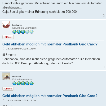
t
Bancolombia gezogen. Mir scheint das auch ein bischen vom Automaten
r
a
abzuhängen...
g
Caja Social gibt meiner Erinerung nach bis zu 700.000
bastians
Kolumbien-Süchtige(r)
Offline
Geld abheben möglich mit normaler Postbank Giro Card?
B
18. Dezember 2015, 17:46
e
i
@Ernesto
t
Servibanca, sind das nicht diese giftgrünen Automaten? Die Berechnen
r
a
doch 4-5.000 Peso pro Abhebung, oder nicht mehr?
g
Ernesto
Kolumbien-Veteran
Offline
Geld abheben möglich mit normaler Postbank Giro Card?
B
18. Dezember 2015, 17:59
e
i