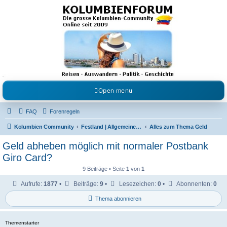
Kolumbienforum - Das
grosse Forum der
Freunde Kolumbiens
Reisen, Auswandern, Kultur, Politik, Geschichte und Visum in Kolumbien und Venezuela.
Austausch, Erfahrungen und Gemeinschaft im Kolumbienforum
Open menu
FAQ
Forenregeln
Kolumbien Community
Festland | Allgemeine Fragen
Alles zum Thema Geld
Geld abheben möglich mit normaler Postbank
Giro Card?
9 Beiträge • Seite
1
von
1
Aufrufe:
1877
•
Beiträge:
9
•
Lesezeichen:
0
•
Abonnenten:
0
Thema abonnieren
Themenstarter