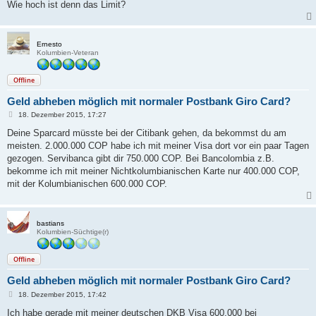
Wie hoch ist denn das Limit?
Ernesto
Kolumbien-Veteran
Offline
Geld abheben möglich mit normaler Postbank Giro Card?
B
18. Dezember 2015, 17:27
e
i
Deine Sparcard müsste bei der Citibank gehen, da bekommst du am
t
meisten. 2.000.000 COP habe ich mit meiner Visa dort vor ein paar Tagen
r
a
gezogen. Servibanca gibt dir 750.000 COP. Bei Bancolombia z.B.
g
bekomme ich mit meiner Nichtkolumbianischen Karte nur 400.000 COP,
mit der Kolumbianischen 600.000 COP.
bastians
Kolumbien-Süchtige(r)
Offline
Geld abheben möglich mit normaler Postbank Giro Card?
B
18. Dezember 2015, 17:42
e
i
Ich habe gerade mit meiner deutschen DKB Visa 600.000 bei