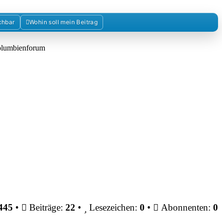
chbar
Wohin soll mein Beitrag
Kolumbienforum
445
•
Beiträge:
22
•
Lesezeichen:
0
•
Abonnenten:
0