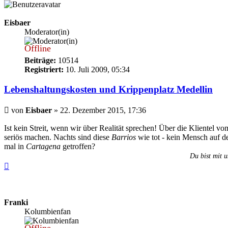
Eisbaer
Moderator(in)
Offline
Beiträge:
10514
Registriert:
10. Juli 2009, 05:34
Lebenshaltungskosten und Krippenplatz Medellin
Beitrag
von
Eisbaer
»
22. Dezember 2015, 17:36
Ist kein Streit, wenn wir über Realität sprechen! Über die Klientel v
seriös machen. Nachts sind diese
Barrios
wie tot - kein Mensch auf d
mal in
Cartagena
getroffen?
Du bist mit u
Nach
oben
Franki
Kolumbienfan