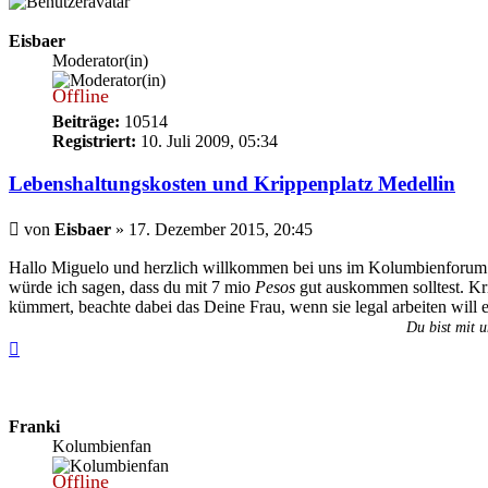
Eisbaer
Moderator(in)
Offline
Beiträge:
10514
Registriert:
10. Juli 2009, 05:34
Lebenshaltungskosten und Krippenplatz Medellin
Beitrag
von
Eisbaer
»
17. Dezember 2015, 20:45
Hallo Miguelo und herzlich willkommen bei uns im Kolumbienforu
würde ich sagen, dass du mit 7 mio
Pesos
gut auskommen solltest. Kr
kümmert, beachte dabei das Deine Frau, wenn sie legal arbeiten will 
Du bist mit u
Nach
oben
Franki
Kolumbienfan
Offline