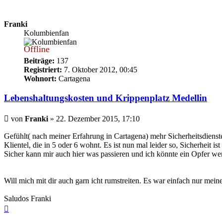
Franki
Kolumbienfan
Offline
Beiträge:
137
Registriert:
7. Oktober 2012, 00:45
Wohnort:
Cartagena
Lebenshaltungskosten und Krippenplatz Medellin
Beitrag
von
Franki
»
22. Dezember 2015, 17:10
Gefühlt( nach meiner Erfahrung in Cartagena) mehr Sicherheitsdienst
Klientel, die in 5 oder 6 wohnt. Es ist nun mal leider so, Sicherheit i
Sicher kann mir auch hier was passieren und ich könnte ein Opfer werd
Will mich mit dir auch garn icht rumstreiten. Es war einfach nur me
Saludos Franki
Nach
oben