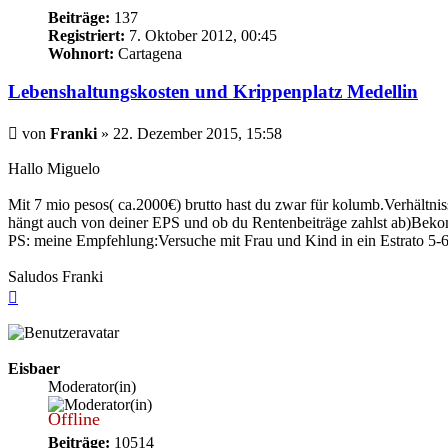
Beiträge:
137
Registriert:
7. Oktober 2012, 00:45
Wohnort:
Cartagena
Lebenshaltungskosten und Krippenplatz Medellin
Beitrag
von
Franki
»
22. Dezember 2015, 15:58
Hallo Miguelo
Mit 7 mio pesos( ca.2000€) brutto hast du zwar für kolumb.Verhältni
hängt auch von deiner EPS und ob du Rentenbeiträge zahlst ab)Bekomm
PS: meine Empfehlung:Versuche mit Frau und Kind in ein Estrato 5-
Saludos Franki
Nach
oben
Eisbaer
Moderator(in)
Offline
Beiträge:
10514