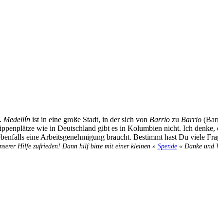
m.
Medellín
ist in eine große Stadt, in der sich von
Barrio
zu
Barrio
(Barr
ippenplätze wie in Deutschland gibt es in Kolumbien nicht. Ich denke,
ebenfalls eine Arbeitsgenehmigung braucht. Bestimmt hast Du viele Frag
nserer Hilfe zufrieden! Dann hilf bitte mit einer kleinen »
Spende
« Danke und Ve