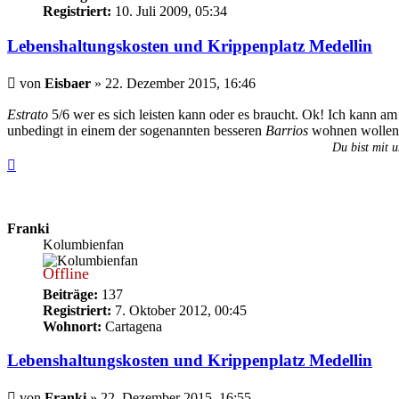
Registriert:
10. Juli 2009, 05:34
Lebenshaltungskosten und Krippenplatz Medellin
Beitrag
von
Eisbaer
»
22. Dezember 2015, 16:46
Estrato
5/6 wer es sich leisten kann oder es braucht. Ok! Ich kann am
unbedingt in einem der sogenannten besseren
Barrios
wohnen wolle
Du bist mit u
Nach
oben
Franki
Kolumbienfan
Offline
Beiträge:
137
Registriert:
7. Oktober 2012, 00:45
Wohnort:
Cartagena
Lebenshaltungskosten und Krippenplatz Medellin
Beitrag
von
Franki
»
22. Dezember 2015, 16:55