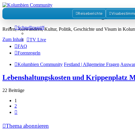
Kolumbienforum - Das grosse 
Reiseberichte
Visabestimm
Schnellzugriff
Reisen, Auswandern, Kultur, Politik, Geschichte und Visum in Kol
Zum Inhalt
TV Live
FAQ
Forenregeln
Kolumbien Community
Festland | Allgemeine Fragen
Auswan
Lebenshaltungskosten und Krippenplatz M
22 Beiträge
1
2
Nächste
Thema abonnieren