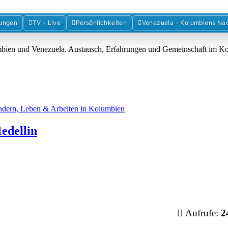
Forum der Freunde Kolumbiens
ungen
TV - Live
Persönlichkeiten
Venezuela - Kolumbiens Na
umbien und Venezuela. Austausch, Erfahrungen und Gemeinschaft im 
dern, Leben & Arbeiten in Kolumbien
edellin
Aufrufe:
2