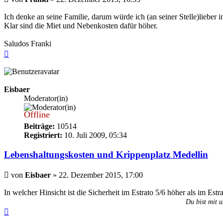
Ich denke an seine Familie, darum würde ich (an seiner Stelle)lieber i
Klar sind die Miet und Nebenkosten dafür höher.
Saludos Franki
Nach
oben
Eisbaer
Moderator(in)
Offline
Beiträge:
10514
Registriert:
10. Juli 2009, 05:34
Lebenshaltungskosten und Krippenplatz Medellin
Beitrag
von
Eisbaer
»
22. Dezember 2015, 17:00
In welcher Hinsicht ist die Sicherheit im Estrato 5/6 höher als im Estr
Du bist mit u
Nach
oben