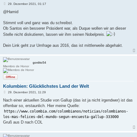
B
29. Dezember 2021, 01:17
e
i
@Hamid
t
r
a
Stimmt voll und ganz was du schreibst.
g
Ob Santos ein besserer Präsident war, als Duque wollen wir an dieser
Stelle nicht diskutieren, lassen wir ihm seinen Nobelpreis.
Dein Link geht zur Umfrage aus 2016, das ist mittlerweile abgehakt.
gordito54
Miembro de Honor
Offline
Kolumbien: Glücklichstes Land der Welt
B
29. Dezember 2021, 11:29
e
i
Nach einer aktuellen Studie von Gallup (das ist ja nicht irgendwer) ist das
t
offenbar so, erstaunlich. Hier meine Quelle:
r
a
https://www.colombia.com/colombianos/noticias/colombianos-
g
los-mas-felices-del-mundo-segun-encuesta-gallup-333000
Gruß aus D nach COL