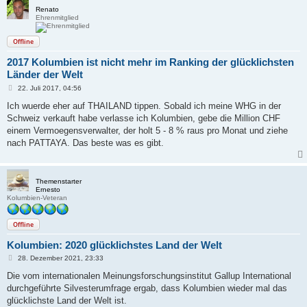
Renato
Ehrenmitglied
Offline
2017 Kolumbien ist nicht mehr im Ranking der glücklichsten
Länder der Welt
B
22. Juli 2017, 04:56
e
i
Ich wuerde eher auf THAILAND tippen. Sobald ich meine WHG in der
t
Schweiz verkauft habe verlasse ich Kolumbien, gebe die Million CHF
r
a
einem Vermoegensverwalter, der holt 5 - 8 % raus pro Monat und ziehe
g
nach PATTAYA. Das beste was es gibt.
Themenstarter
Ernesto
Kolumbien-Veteran
Offline
Kolumbien: 2020 glücklichstes Land der Welt
B
28. Dezember 2021, 23:33
e
i
Die vom internationalen Meinungsforschungsinstitut Gallup International
t
durchgeführte Silvesterumfrage ergab, dass Kolumbien wieder mal das
r
a
glücklichste Land der Welt ist.
g