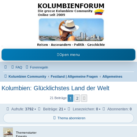
Kolumbienforum - Das
grosse Forum der
Freunde Kolumbiens
Reisen, Auswandern, Kultur, Politik, Geschichte und Visum in Kolumbien und Venezuela.
Austausch, Erfahrungen und Gemeinschaft im Kolumbienforum
Open menu
FAQ
Forenregeln
Kolumbien Community
Festland | Allgemeine Fragen
Allgemeines
Kolumbien: Glücklichstes Land der Welt
1
2
Nächste
21 Beiträge
Aufrufe:
3792
•
Beiträge:
21
•
Lesezeichen:
0
•
Abonnenten:
0
Thema abonnieren
Themenstarter
Ernesto