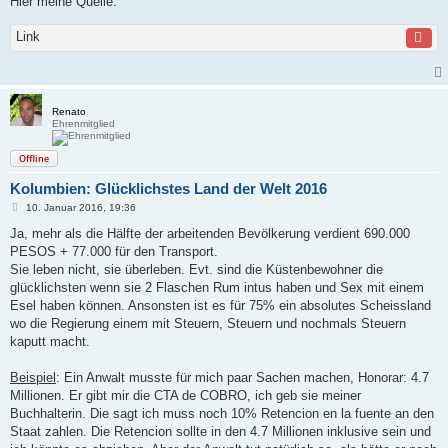
Hier meine Quelle:
Link
Renato
Ehrenmitglied
Offline
Kolumbien: Glücklichstes Land der Welt 2016
B
10. Januar 2016, 19:36
e
i
Ja, mehr als die Hälfte der arbeitenden Bevölkerung verdient 690.000
t
PESOS + 77.000 für den Transport.
r
a
Sie leben nicht, sie überleben. Evt. sind die Küstenbewohner die
g
glücklichsten wenn sie 2 Flaschen Rum intus haben und Sex mit einem
Esel haben können. Ansonsten ist es für 75% ein absolutes Scheissland
wo die Regierung einem mit Steuern, Steuern und nochmals Steuern
kaputt macht.
Beispiel
: Ein Anwalt musste für mich paar Sachen machen, Honorar: 4.7
Millionen. Er gibt mir die CTA de COBRO, ich geb sie meiner
Buchhalterin. Die sagt ich muss noch 10% Retencion en la fuente an den
Staat zahlen. Die Retencion sollte in den 4.7 Millionen inklusive sein und