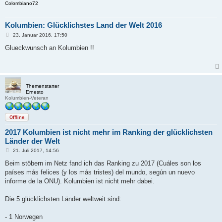
Colombiano72
Kolumbien: Glücklichstes Land der Welt 2016
B
23. Januar 2016, 17:50
e
i
Glueckwunsch an Kolumbien !!
t
r
a
g
Themenstarter
Ernesto
Kolumbien-Veteran
Offline
2017 Kolumbien ist nicht mehr im Ranking der glücklichsten
Länder der Welt
B
21. Juli 2017, 14:56
e
i
Beim stöbern im Netz fand ich das Ranking zu 2017 (Cuáles son los
t
países más felices (y los más tristes) del mundo, según un nuevo
r
a
informe de la ONU). Kolumbien ist nicht mehr dabei.
g
Die 5 glücklichsten Länder weltweit sind:
- 1 Norwegen