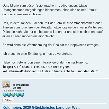
e
i
Gute Miene zum bösen Spiel machen - Bedeutungen: Etwas
t
Unangenehmes notgedrungen hinnehmen, ohne sich seinen Unmut
r
a
darüber anmerken zu lassen.
g
Das, in dem Tanzen, Lachen, mit der Familie zusammenkommen oder
Trinken zum ignorieren der Realität notwendig werden, wenn Politik seit
Dekaden nicht viel für ein besseres Leben tut und sich noch oben drauf
einen Friedensnobelpreis erschleicht.
So wird dann die Wahrnehmung der Realität mit Happyness ertragen.
Ich brauchte eine Erklärung, um es zu verstehen.
Habe noch etwas von einem Frank gefunden - unter Punkt 6:
https://pelecanus.com.co/de/stereotypen-
kolumbien/#Kolumbien_ist_das_gluecklichste_Land_der_Welt
Themenstarter
Ernesto
Kolumbien-Veteran
Offline
Kolumbien: 2020 Glücklichstes Land der Welt