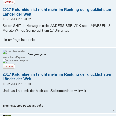
Offline
2017 Kolumbien ist nicht mehr im Ranking der glücklichsten
Länder der Welt
B
21. Juli 2017, 23:32
e
i
So ein SHIT, in Norwegen treibt ANDERS BREIVIJK sein UNWESEN. 8
t
Monate Winter, Sonne geht um 17 Uhr unter.
r
a
g
die umfrage ist sinnlos.
Fusagasugeno
Kolumbien-Experte
Offline
2017 Kolumbien ist nicht mehr im Ranking der glücklichsten
Länder der Welt
B
22. Juli 2017, 01:30
e
i
Und das Land mit der höchsten Selbstmordrate weltweit.
t
r
a
g
Eres feliz, eres Fusagasugeño :-)