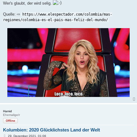
Wer's glaubt, der wird selig.
Quelle: ⇨
https://www.elespectador.com/colombia/mas-
regiones/colombia-es-el-pais-mas-feliz-del-mundo/
Hamid
Ehemalige/r
Offline
Kolumbien: 2020 Glücklichstes Land der Welt
B
29. Dezember 2021, 01:06