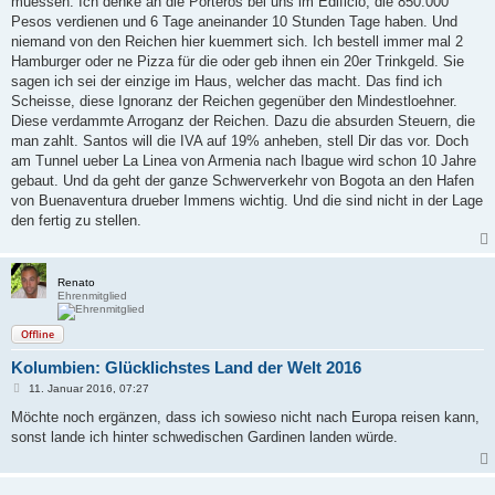
muessen. Ich denke an die Porteros bei uns im Edificio, die 850.000
Pesos verdienen und 6 Tage aneinander 10 Stunden Tage haben. Und
niemand von den Reichen hier kuemmert sich. Ich bestell immer mal 2
Hamburger oder ne Pizza für die oder geb ihnen ein 20er Trinkgeld. Sie
sagen ich sei der einzige im Haus, welcher das macht. Das find ich
Scheisse, diese Ignoranz der Reichen gegenüber den Mindestloehner.
Diese verdammte Arroganz der Reichen. Dazu die absurden Steuern, die
man zahlt. Santos will die IVA auf 19% anheben, stell Dir das vor. Doch
am Tunnel ueber La Linea von Armenia nach Ibague wird schon 10 Jahre
gebaut. Und da geht der ganze Schwerverkehr von Bogota an den Hafen
von Buenaventura drueber Immens wichtig. Und die sind nicht in der Lage
den fertig zu stellen.
Renato
Ehrenmitglied
Offline
Kolumbien: Glücklichstes Land der Welt 2016
B
11. Januar 2016, 07:27
e
i
Möchte noch ergänzen, dass ich sowieso nicht nach Europa reisen kann,
t
sonst lande ich hinter schwedischen Gardinen landen würde.
r
a
g