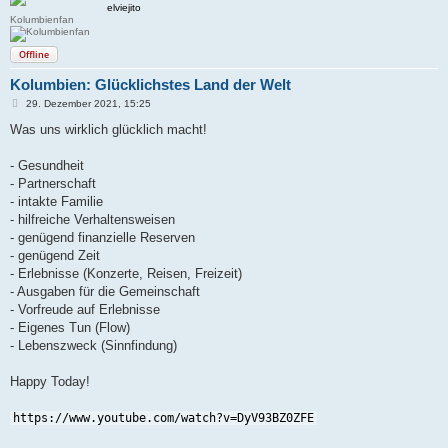
elviejito
Kolumbienfan
Offline
Kolumbien: Glücklichstes Land der Welt
B
29. Dezember 2021, 15:25
e
i
Was uns wirklich glücklich macht!
t
r
a
- Gesundheit
g
- Partnerschaft
- intakte Familie
- hilfreiche Verhaltensweisen
- genügend finanzielle Reserven
- genügend Zeit
- Erlebnisse (Konzerte, Reisen, Freizeit)
- Ausgaben für die Gemeinschaft
- Vorfreude auf Erlebnisse
- Eigenes Tun (Flow)
- Lebenszweck (Sinnfindung)
Happy Today!
https://www.youtube.com/watch?v=DyV93BZ0ZFE