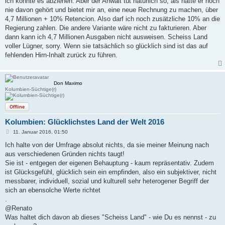
ich könnte es abziehen. Aber der Anwalt tut natürlich so, als hätte er noch
nie davon gehört und bietet mir an, eine neue Rechnung zu machen, über
4,7 Millionen + 10% Retencion. Also darf ich noch zusätzliche 10% an die
Regierung zahlen. Die andere Variante wäre nicht zu fakturieren. Aber
dann kann ich 4,7 Millionen Ausgaben nicht ausweisen. Scheiss Land
voller Lügner, sorry. Wenn sie tatsächlich so glücklich sind ist das auf
fehlenden Hirn-Inhalt zurück zu führen.
Don Maximo
Kolumbien-Süchtige(r)
Offline
Kolumbien: Glücklichstes Land der Welt 2016
B
11. Januar 2016, 01:50
e
i
Ich halte von der Umfrage absolut nichts, da sie meiner Meinung nach
t
aus verschiedenen Gründen nichts taugt!
r
a
Sie ist - entgegen der eigenen Behauptung - kaum repräsentativ. Zudem
g
ist Glücksgefühl, glücklich sein ein empfinden, also ein subjektiver, nicht
messbarer, individuell, sozial und kulturell sehr heterogener Begriff der
sich an ebensolche Werte richtet
.
@Renato
Was haltet dich davon ab dieses "Scheiss Land" - wie Du es nennst - zu