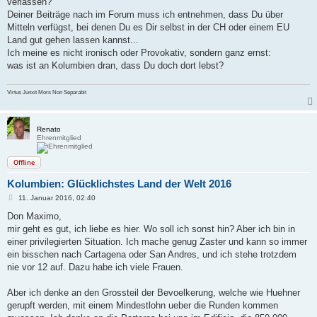
verlassen?
Deiner Beiträge nach im Forum muss ich entnehmen, dass Du über
Mitteln verfügst, bei denen Du es Dir selbst in der CH oder einem EU
Land gut gehen lassen kannst...
Ich meine es nicht ironisch oder Provokativ, sondern ganz ernst:
was ist an Kolumbien dran, dass Du doch dort lebst?
Virtus Junxit Mors Non Separabit
Renato
Ehrenmitglied
Offline
Kolumbien: Glücklichstes Land der Welt 2016
B
11. Januar 2016, 02:40
e
i
Don Maximo,
t
mir geht es gut, ich liebe es hier. Wo soll ich sonst hin? Aber ich bin in
r
a
einer privilegierten Situation. Ich mache genug Zaster und kann so immer
g
ein bisschen nach Cartagena oder San Andres, und ich stehe trotzdem
nie vor 12 auf. Dazu habe ich viele Frauen.
Aber ich denke an den Grossteil der Bevoelkerung, welche wie Huehner
gerupft werden, mit einem Mindestlohn ueber die Runden kommen