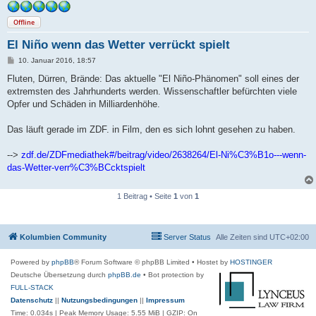
Offline
El Niño wenn das Wetter verrückt spielt
B
10. Januar 2016, 18:57
e
i
Fluten, Dürren, Brände: Das aktuelle "El Niño-Phänomen" soll eines der
t
extremsten des Jahrhunderts werden. Wissenschaftler befürchten viele
r
a
Opfer und Schäden in Milliardenhöhe.
g
Das läuft gerade im ZDF. in Film, den es sich lohnt gesehen zu haben.
-->
zdf.de/ZDFmediathek#/beitrag/video/2638264/El-Ni%C3%B1o---wenn-
das-Wetter-verr%C3%BCcktspielt
1 Beitrag • Seite
1
von
1
Kolumbien Community
Server Status
Alle Zeiten sind
UTC+02:00
Powered by
phpBB
® Forum Software © phpBB Limited
• Hostet by
HOSTINGER
Deutsche Übersetzung durch
phpBB.de
• Bot protection by
FULL-STACK
Datenschutz
||
Nutzungsbedingungen
||
Impressum
Time: 0.034s
| Peak Memory Usage: 5.55 MiB | GZIP: On