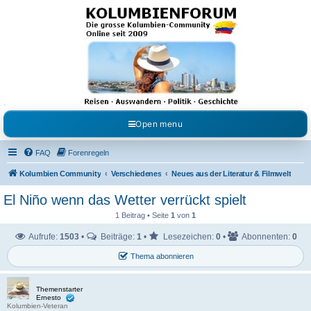
Kolumbienforum - Das
grosse Forum der
Freunde Kolumbiens
Reisen, Auswandern, Kultur, Politik, Geschichte und Visum in Kolumbien und Venezuela.
Austausch, Erfahrungen und Gemeinschaft im Kolumbienforum
Open menu
FAQ
Forenregeln
Kolumbien Community
Verschiedenes
Neues aus der Literatur & Filmwelt
El Niño wenn das Wetter verrückt spielt
1 Beitrag • Seite
1
von
1
Aufrufe:
1503
•
Beiträge:
1
•
Lesezeichen:
0
•
Abonnenten:
0
Thema abonnieren
Themenstarter
Ernesto
Kolumbien-Veteran