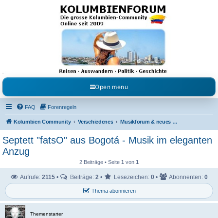
Kolumbienforum - Das
grosse Forum der
Freunde Kolumbiens
Reisen, Auswandern, Kultur, Politik, Geschichte und Visum in Kolumbien und Venezuela.
Austausch, Erfahrungen und Gemeinschaft im Kolumbienforum
Open menu
FAQ
Forenregeln
Kolumbien Community
Verschiedenes
Musikforum & neues aus dem Showgeschäft
Septett "fatsO" aus Bogotá - Musik im eleganten
Anzug
2 Beiträge • Seite
1
von
1
Aufrufe:
2115
•
Beiträge:
2
•
Lesezeichen:
0
•
Abonnenten:
0
Thema abonnieren
Themenstarter