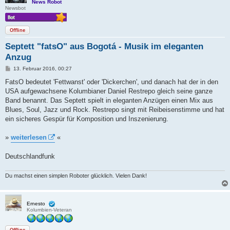
News Robot
Newsbot
Offline
Septett "fatsO" aus Bogotá - Musik im eleganten
Anzug
B
13. Februar 2016, 00:27
e
i
FatsO bedeutet 'Fettwanst' oder 'Dickerchen', und danach hat der in den
t
USA aufgewachsene Kolumbianer Daniel Restrepo gleich seine ganze
r
a
Band benannt. Das Septett spielt in eleganten Anzügen einen Mix aus
g
Blues, Soul, Jazz und Rock. Restrepo singt mit Reibeisenstimme und hat
ein sicheres Gespür für Komposition und Inszenierung.
»
weiterlesen
«
Deutschlandfunk
Du machst einen simplen Roboter glücklich. Vielen Dank!
Ernesto
Kolumbien-Veteran
Offline