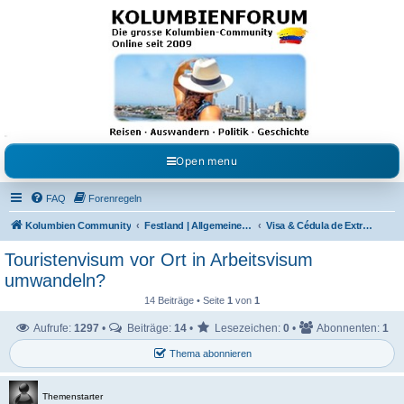
Kolumbienforum - Das
grosse Forum der
Freunde Kolumbiens
Reisen, Auswandern, Kultur, Politik, Geschichte und Visum in Kolumbien und Venezuela.
Austausch, Erfahrungen und Gemeinschaft im Kolumbienforum
Open menu
FAQ
Forenregeln
Kolumbien Community
Festland | Allgemeine Fragen
Visa & Cédula de Extranjería
Touristenvisum vor Ort in Arbeitsvisum
umwandeln?
14 Beiträge • Seite
1
von
1
Aufrufe:
1297
•
Beiträge:
14
•
Lesezeichen:
0
•
Abonnenten:
1
Thema abonnieren
Themenstarter