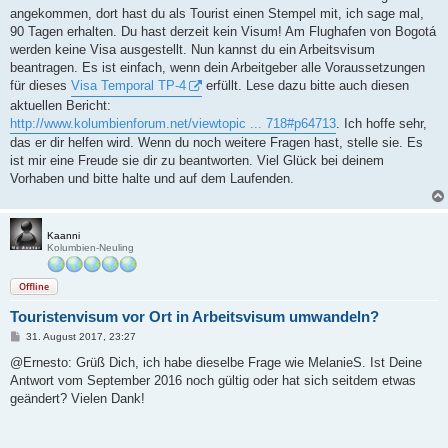
a
angekommen, dort hast du als Tourist einen Stempel mit, ich sage mal,
g
90 Tagen erhalten. Du hast derzeit kein Visum! Am Flughafen von Bogotá
werden keine Visa ausgestellt. Nun kannst du ein Arbeitsvisum
beantragen. Es ist einfach, wenn dein Arbeitgeber alle Voraussetzungen
für dieses
Visa Temporal TP-4
erfüllt. Lese dazu bitte auch diesen
aktuellen Bericht:
http://www.kolumbienforum.net/viewtopic ... 718#p64713
. Ich hoffe sehr,
das er dir helfen wird. Wenn du noch weitere Fragen hast, stelle sie. Es
ist mir eine Freude sie dir zu beantworten. Viel Glück bei deinem
Vorhaben und bitte halte und auf dem Laufenden.
Kaanni
Kolumbien-Neuling
Offline
Touristenvisum vor Ort in Arbeitsvisum umwandeln?
B
31. August 2017, 23:27
e
i
@Ernesto: Grüß Dich, ich habe dieselbe Frage wie MelanieS. Ist Deine
t
Antwort vom September 2016 noch gültig oder hat sich seitdem etwas
r
a
geändert? Vielen Dank!
g