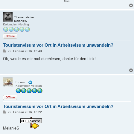
Gott!
Themenstarter
MelanieS
Kolumbien-Neuling
Offline
Touristenvisum vor Ort in Arbeitsvisum umwandeln?
B
22. Februar 2016, 15:43
e
i
Ok, werde es mir mal durchlesen, danke für den Link!
t
r
a
g
Ernesto
Kolumbien-Veteran
Offline
Touristenvisum vor Ort in Arbeitsvisum umwandeln?
B
22. Februar 2016, 16:22
e
i
t
r
MelanieS
a
g