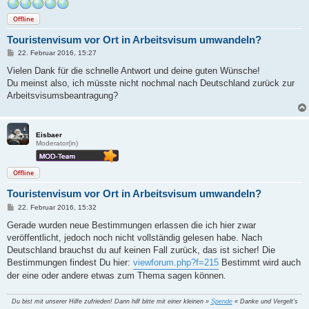
Offline
Touristenvisum vor Ort in Arbeitsvisum umwandeln?
B
22. Februar 2016, 15:27
e
i
Vielen Dank für die schnelle Antwort und deine guten Wünsche!
t
Du meinst also, ich müsste nicht nochmal nach Deutschland zurück zur
r
a
Arbeitsvisumsbeantragung?
g
Eisbaer
Moderator(in)
Offline
Touristenvisum vor Ort in Arbeitsvisum umwandeln?
B
22. Februar 2016, 15:32
e
i
Gerade wurden neue Bestimmungen erlassen die ich hier zwar
t
veröffentlicht, jedoch noch nicht vollständig gelesen habe. Nach
r
a
Deutschland brauchst du auf keinen Fall zurück, das ist sicher! Die
g
Bestimmungen findest Du hier:
viewforum.php?f=215
Bestimmt wird auch
der eine oder andere etwas zum Thema sagen können.
Du bist mit unserer Hilfe zufrieden! Dann hilf bitte mit einer kleinen »
Spende
« Danke und Vergelt's