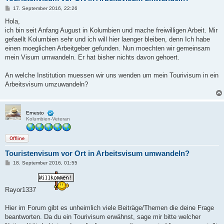
B
17. September 2016, 22:26
e
i
Hola,
t
ich bin seit Anfang August in Kolumbien und mache freiwilligen Arbeit. Mir
r
a
gefaellt Kolumbien sehr und ich will hier laenger bleiben, denn Ich habe
g
einen moeglichen Arbeitgeber gefunden. Nun moechten wir gemeinsam
mein Visum umwandeln. Er hat bisher nichts davon gehoert.
An welche Institution muessen wir uns wenden um mein Tourivisum in ein
Arbeitsvisum umzuwandeln?
Ernesto
Kolumbien-Veteran
Offline
Touristenvisum vor Ort in Arbeitsvisum umwandeln?
B
18. September 2016, 01:55
e
i
t
r
Rayor1337
a
g
Hier im Forum gibt es unheimlich viele Beiträge/Themen die deine Frage
beantworten. Da du ein Tourivisum erwähnst, sage mir bitte welcher