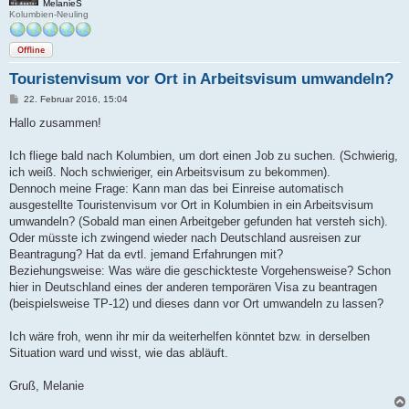
MelanieS
Kolumbien-Neuling
Offline
Touristenvisum vor Ort in Arbeitsvisum umwandeln?
B
22. Februar 2016, 15:04
e
i
Hallo zusammen!
t
r
a
Ich fliege bald nach Kolumbien, um dort einen Job zu suchen. (Schwierig,
g
ich weiß. Noch schwieriger, ein Arbeitsvisum zu bekommen).
Dennoch meine Frage: Kann man das bei Einreise automatisch
ausgestellte Touristenvisum vor Ort in Kolumbien in ein Arbeitsvisum
umwandeln? (Sobald man einen Arbeitgeber gefunden hat versteh sich).
Oder müsste ich zwingend wieder nach Deutschland ausreisen zur
Beantragung? Hat da evtl. jemand Erfahrungen mit?
Beziehungsweise: Was wäre die geschickteste Vorgehensweise? Schon
hier in Deutschland eines der anderen temporären Visa zu beantragen
(beispielsweise TP-12) und dieses dann vor Ort umwandeln zu lassen?
Ich wäre froh, wenn ihr mir da weiterhelfen könntet bzw. in derselben
Situation ward und wisst, wie das abläuft.
Gruß, Melanie