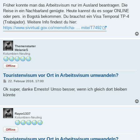
Früher konnte man das Arbeitsvisum nur im Ausland beantragen. Die
Reise in ein Nachbarland genügte. Heute kannst du es sogar ONLINE
oder pers. in Bogotá bekommen. Du brauchst ein Visa Temporal TP-4
(Trabajador). Weitere Info findest du hier:
https://www.sivirtual.gov.co/memoficha- ... mite/T7492
Themenstarter
MelanieS
Kolumbien-Neuling
Offline
Touristenvisum vor Ort in Arbeitsvisum umwandeln?
B
22. Februar 2016, 17:00
e
i
Ok super, danke Ernesto! Umso besser, wenn ich gleich dort bleiben
t
könnte
r
a
g
Rayor1337
Kolumbien-Neuling
Offline
Touristenvisum vor Ort in Arbeitsvisum umwandeln?