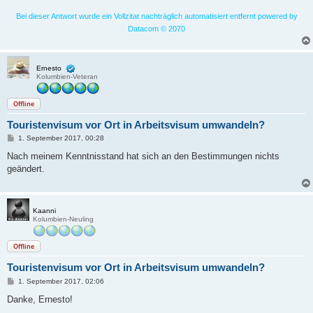
Bei dieser Antwort wurde ein Vollzitat nachträglich automatisiert entfernt powered by
Datacom © 2070
Ernesto
Kolumbien-Veteran
Offline
Touristenvisum vor Ort in Arbeitsvisum umwandeln?
B
1. September 2017, 00:28
e
i
Nach meinem Kenntnisstand hat sich an den Bestimmungen nichts
t
geändert.
r
a
g
Kaanni
Kolumbien-Neuling
Offline
Touristenvisum vor Ort in Arbeitsvisum umwandeln?
B
1. September 2017, 02:06
e
i
Danke, Ernesto!
t