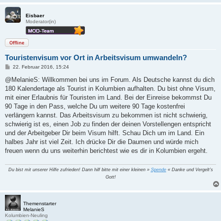
Eisbaer
Moderator(in)
Offline
Touristenvisum vor Ort in Arbeitsvisum umwandeln?
B
22. Februar 2016, 15:24
e
i
@MelanieS: Willkommen bei uns im Forum. Als Deutsche kannst du dich
t
180 Kalendertage als Tourist in Kolumbien aufhalten. Du bist ohne Visum,
r
a
mit einer Erlaubnis für Touristen im Land. Bei der Einreise bekommst Du
g
90 Tage in den Pass, welche Du um weitere 90 Tage kostenfrei
verlängern kannst. Das Arbeitsvisum zu bekommen ist nicht schwierig,
schwierig ist es, einen Job zu finden der deinen Vorstellengen entspricht
und der Arbeitgeber Dir beim Visum hilft. Schau Dich um im Land. Ein
halbes Jahr ist viel Zeit. Ich drücke Dir die Daumen und würde mich
freuen wenn du uns weiterhin berichtest wie es dir in Kolumbien ergeht.
Du bist mit unserer Hilfe zufrieden! Dann hilf bitte mit einer kleinen »
Spende
« Danke und Vergelt's
Gott!
Themenstarter
MelanieS
Kolumbien-Neuling