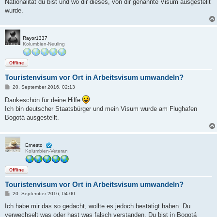
Nationalität du bist und wo dir dieses, von dir genannte Visum ausgestellt
wurde.
Rayor1337
Kolumbien-Neuling
Offline
Touristenvisum vor Ort in Arbeitsvisum umwandeln?
B
20. September 2016, 02:13
e
i
Dankeschön für deine Hilfe
t
Ich bin deutscher Staatsbürger und mein Visum wurde am Flughafen
r
a
Bogotá ausgestellt.
g
Ernesto
Kolumbien-Veteran
Offline
Touristenvisum vor Ort in Arbeitsvisum umwandeln?
B
20. September 2016, 04:00
e
i
Ich habe mir das so gedacht, wollte es jedoch bestätigt haben. Du
t
verwechselt was oder hast was falsch verstanden. Du bist in Bogotá
r