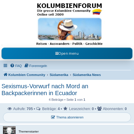
Kolumbienforum - Das
grosse Forum der
Freunde Kolumbiens
Reisen, Auswandern, Kultur, Politik, Geschichte und Visum in Kolumbien und Venezuela.
Austausch, Erfahrungen und Gemeinschaft im Kolumbienforum
Open menu
FAQ
Forenregeln
Kolumbien Community
Südamerika
Südamerika News
Sexismus-Vorwurf nach Mord an
Backpackerinnen in Ecuador
4 Beiträge • Seite
1
von
1
Aufrufe:
705
•
Beiträge:
4
•
Lesezeichen:
0
•
Abonnenten:
0
Thema abonnieren
Themenstarter