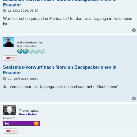
Ecuador
B
11. März 2016, 01:29
e
i
War hier schon jemand in Montanita? Ist das, was Taganga in Kolumbien
t
ist.
r
a
g
walterdealemania
Kolumbienfan
Offline
Sexismus-Vorwurf nach Mord an Backpackerinnen in
Ecuador
B
12. März 2016, 00:53
e
i
Ja, vergleichbar mit Taganga aber eben etwas mehr "Nachtleben".
t
r
a
g
Themenstarter
News Robot
Newsbot
Offline