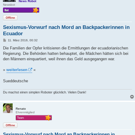
News Robot
Newsbot
Offline
Sexismus-Vorwurf nach Mord an Backpackerinnen in
Ecuador
B
11. März 2016, 00:32
e
i
Die Familien der Opfer kritisieren die Ermittlungen der ecuadorianischen
t
Regierung. Die Behörden hatten behauptet, die Mädchen hätten sich bei
r
a
den Männern einquartiert, weil ihnen das Geld ausgegangen war.
g
»
weiterlesen
«
Sueddeutsche
Du machst einen simplen Roboter glücklich. Vielen Dank!
Renato
Ehrenmitglied
Offline
Sexismus-Vorwurf nach Mord an Backpackerinnen in