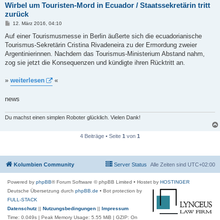
Wirbel um Touristen-Mord in Ecuador / Staatssekretärin tritt
zurück
B
12. März 2016, 04:10
e
i
Auf einer Tourismusmesse in Berlin äußerte sich die ecuadorianische
t
Tourismus-Sekretärin Cristina Rivadeneira zu der Ermordung zweier
r
a
Argentinierinnen. Nachdem das Tourismus-Ministerium Abstand nahm,
g
zog sie jetzt die Konsequenzen und kündigte ihren Rücktritt an.
»
weiterlesen
«
news
Du machst einen simplen Roboter glücklich. Vielen Dank!
4 Beiträge • Seite
1
von
1
Kolumbien Community
Server Status
Alle Zeiten sind
UTC+02:00
Powered by
phpBB
® Forum Software © phpBB Limited
• Hostet by
HOSTINGER
Deutsche Übersetzung durch
phpBB.de
• Bot protection by
FULL-STACK
Datenschutz
||
Nutzungsbedingungen
||
Impressum
Time: 0.049s
| Peak Memory Usage: 5.55 MiB | GZIP: On