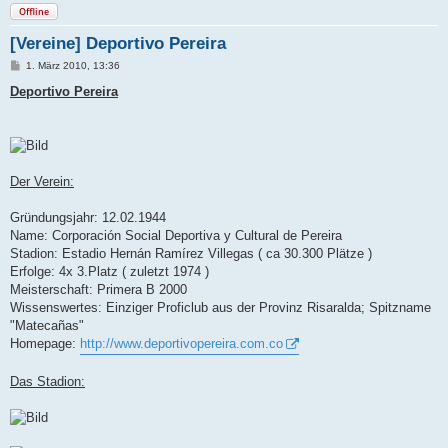
Offline
[Vereine] Deportivo Pereira
B
1. März 2010, 13:36
e
i
Deportivo Pereira
t
r
a
g
Der Verein:
Gründungsjahr: 12.02.1944
Name: Corporación Social Deportiva y Cultural de Pereira
Stadion: Estadio Hernán Ramírez Villegas ( ca 30.300 Plätze )
Erfolge: 4x 3.Platz ( zuletzt 1974 )
Meisterschaft: Primera B 2000
Wissenswertes: Einziger Proficlub aus der Provinz Risaralda; Spitzname
"Matecañas"
Homepage:
http://www.deportivopereira.com.co
Das Stadion: