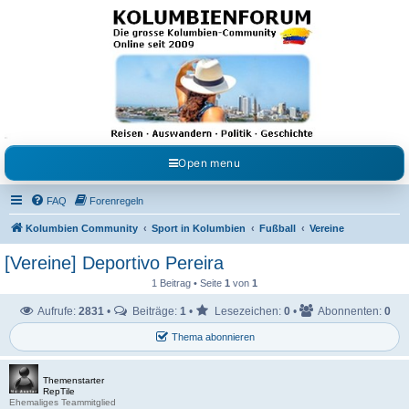
Kolumbienforum - Das
grosse Forum der
Freunde Kolumbiens
Reisen, Auswandern, Kultur, Politik, Geschichte und Visum in Kolumbien und Venezuela.
Austausch, Erfahrungen und Gemeinschaft im Kolumbienforum
Open menu
FAQ
Forenregeln
Kolumbien Community
Sport in Kolumbien
Fußball
Vereine
[Vereine] Deportivo Pereira
1 Beitrag • Seite
1
von
1
Aufrufe:
2831
•
Beiträge:
1
•
Lesezeichen:
0
•
Abonnenten:
0
Thema abonnieren
Themenstarter
RepTile
Ehemaliges Teammitglied