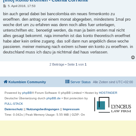
B
5. April 2016, 17:53
e
i
bin auch gerad dabei bei bancolombia ein neues firmenkonto zu
t
eroeffnen. den antrag vor einem monat abgegeben, mindestens 1mal pro
r
a
woche dort um zu erfahren was denn noch alles fuer unterlagen,
g
unterschriften etc. benoetigt werden, da man ja beim ersten mal nicht
alles gesagt bekommt. naja immerhin ist das konto theoretisch eroeffnet
habe aber kein online zugang. das soll dann nun angeblich diese woche
passieren. meiner meinung nach extrem schwer ein konto zu eroeffnen. in
deutschland muss ich dazu ja nichtmal dad haus verlassen.
2 Beiträge • Seite
1
von
1
Kolumbien Community
Server Status
Alle Zeiten sind
UTC+02:00
Powered by
phpBB
® Forum Software © phpBB Limited
• Hostet by
HOSTINGER
Deutsche Übersetzung durch
phpBB.de
• Bot protection by
FULL-STACK
Datenschutz
||
Nutzungsbedingungen
||
Impressum
Time: 0.042s
| Peak Memory Usage: 5.55 MiB | GZIP: On