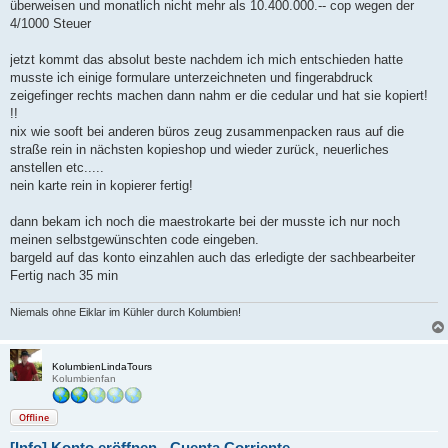
überweisen und monatlich nicht mehr als 10.400.000.-- cop wegen der
4/1000 Steuer
jetzt kommt das absolut beste nachdem ich mich entschieden hatte
musste ich einige formulare unterzeichneten und fingerabdruck
zeigefinger rechts machen dann nahm er die cedular und hat sie kopiert!
!!
nix wie sooft bei anderen büros zeug zusammenpacken raus auf die
straße rein in nächsten kopieshop und wieder zurück, neuerliches
anstellen etc.....
nein karte rein in kopierer fertig!
dann bekam ich noch die maestrokarte bei der musste ich nur noch
meinen selbstgewünschten code eingeben.
bargeld auf das konto einzahlen auch das erledigte der sachbearbeiter
Fertig nach 35 min
Niemals ohne Eiklar im Kühler durch Kolumbien!
KolumbienLindaTours
Kolumbienfan
Offline
[Info] Konto eröffnen - Cuenta Corriente