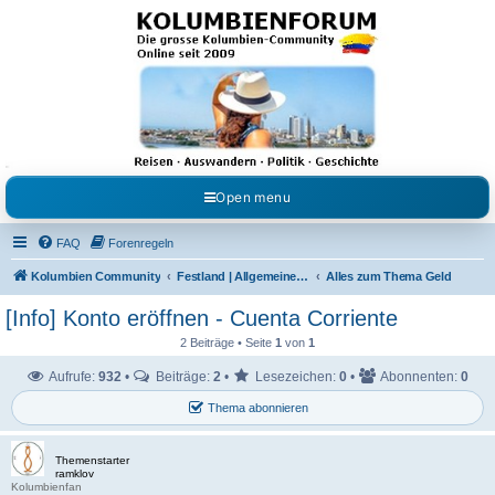
Kolumbienforum - Das
grosse Forum der
Freunde Kolumbiens
Reisen, Auswandern, Kultur, Politik, Geschichte und Visum in Kolumbien und Venezuela.
Austausch, Erfahrungen und Gemeinschaft im Kolumbienforum
Open menu
FAQ
Forenregeln
Kolumbien Community
Festland | Allgemeine Fragen
Alles zum Thema Geld
[Info] Konto eröffnen - Cuenta Corriente
2 Beiträge • Seite
1
von
1
Aufrufe:
932
•
Beiträge:
2
•
Lesezeichen:
0
•
Abonnenten:
0
Thema abonnieren
Themenstarter
ramklov
Kolumbienfan