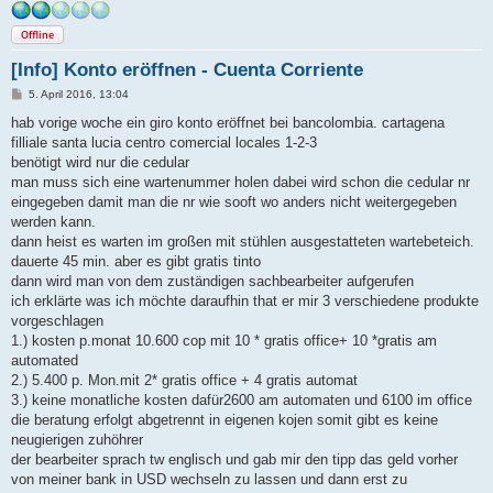
Offline
[Info] Konto eröffnen - Cuenta Corriente
B
5. April 2016, 13:04
e
i
hab vorige woche ein giro konto eröffnet bei bancolombia. cartagena
t
filliale santa lucia centro comercial locales 1-2-3
r
a
benötigt wird nur die cedular
g
man muss sich eine wartenummer holen dabei wird schon die cedular nr
eingegeben damit man die nr wie sooft wo anders nicht weitergegeben
werden kann.
dann heist es warten im großen mit stühlen ausgestatteten wartebeteich.
dauerte 45 min. aber es gibt gratis tinto
dann wird man von dem zuständigen sachbearbeiter aufgerufen
ich erklärte was ich möchte daraufhin that er mir 3 verschiedene produkte
vorgeschlagen
1.) kosten p.monat 10.600 cop mit 10 * gratis office+ 10 *gratis am
automated
2.) 5.400 p. Mon.mit 2* gratis office + 4 gratis automat
3.) keine monatliche kosten dafür2600 am automaten und 6100 im office
die beratung erfolgt abgetrennt in eigenen kojen somit gibt es keine
neugierigen zuhöhrer
der bearbeiter sprach tw englisch und gab mir den tipp das geld vorher
von meiner bank in USD wechseln zu lassen und dann erst zu