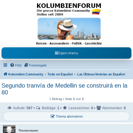
Kolumbienforum - Das
grosse Forum der
Freunde Kolumbiens
Reisen, Auswandern, Kultur, Politik, Geschichte und Visum in Kolumbien und Venezuela.
Austausch, Erfahrungen und Gemeinschaft im Kolumbienforum
Open menu
FAQ
Forenregeln
Kolumbien Community
Todo en Español
Las Últimas Noticias en Español
Segundo tranvía de Medellin se construirá en la
80
1 Beitrag • Seite
1
von
1
Aufrufe:
587
•
Beiträge:
1
•
Lesezeichen:
0
•
Abonnenten:
0
Thema abonnieren
Themenstarter