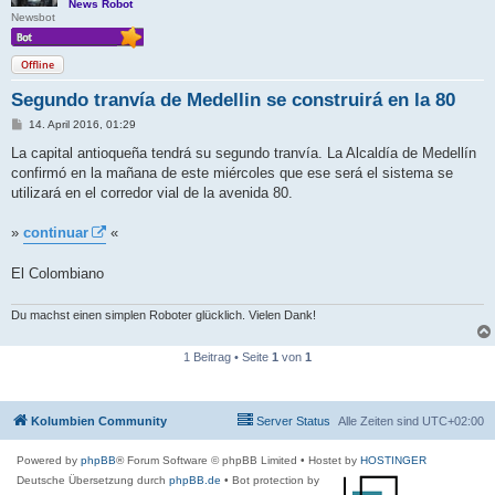
News Robot
Newsbot
Offline
Segundo tranvía de Medellin se construirá en la 80
B
14. April 2016, 01:29
e
i
La capital antioqueña tendrá su segundo tranvía. La Alcaldía de Medellín
t
confirmó en la mañana de este miércoles que ese será el sistema se
r
a
utilizará en el corredor vial de la avenida 80.
g
»
continuar
«
El Colombiano
Du machst einen simplen Roboter glücklich. Vielen Dank!
1 Beitrag • Seite
1
von
1
Kolumbien Community
Server Status
Alle Zeiten sind
UTC+02:00
Powered by
phpBB
® Forum Software © phpBB Limited
• Hostet by
HOSTINGER
Deutsche Übersetzung durch
phpBB.de
• Bot protection by