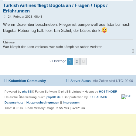
Turkish Airlines fliegt Bogota an / Fragen / Tipps /
Erfahrungen
B
24. Februar 2023, 08:43
e
i
Wie im Dezember beschrieben. Flieger ist pumpenvoll aus Istanbul nach
t
Bogota. Retourflug halb leer. Ein Schel, der böses denkt
r
a
g
Chévere
Wer kämpft der kann verlieren, wer nicht kämpft hat schon verloren.
1
2
Nächste
21 Beiträge
Kolumbien Community
Server Status
Alle Zeiten sind
UTC+02:00
Powered by
phpBB
® Forum Software © phpBB Limited
• Hostet by
HOSTINGER
Deutsche Übersetzung durch
phpBB.de
• Bot protection by
FULL-STACK
Datenschutz
||
Nutzungsbedingungen
||
Impressum
Time: 0.031s
| Peak Memory Usage: 5.55 MiB | GZIP: On