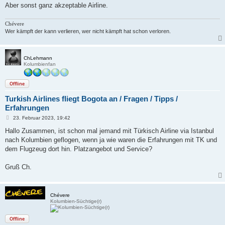
Aber sonst ganz akzeptable Airline.
Chévere
Wer kämpft der kann verlieren, wer nicht kämpft hat schon verloren.
ChLehmann
Kolumbienfan
Offline
Turkish Airlines fliegt Bogota an / Fragen / Tipps /
Erfahrungen
B
23. Februar 2023, 19:42
e
i
Hallo Zusammen, ist schon mal jemand mit Türkisch Airline via Istanbul
t
nach Kolumbien geflogen, wenn ja wie waren die Erfahrungen mit TK und
r
a
dem Flugzeug dort hin. Platzangebot und Service?
g
Gruß Ch.
Chévere
Kolumbien-Süchtige(r)
Offline