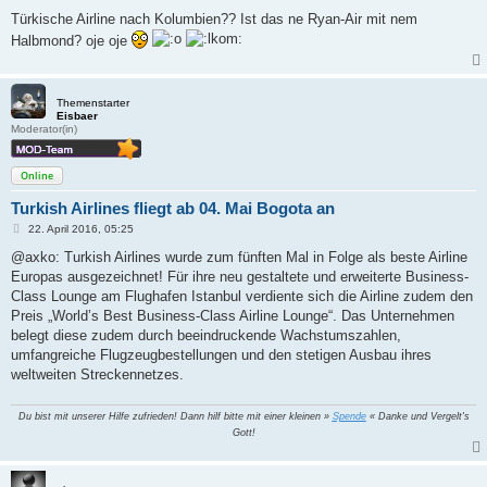
e
i
Türkische Airline nach Kolumbien?? Ist das ne Ryan-Air mit nem
t
Halbmond? oje oje
r
a
g
Themenstarter
Eisbaer
Moderator(in)
Online
Turkish Airlines fliegt ab 04. Mai Bogota an
B
22. April 2016, 05:25
e
i
@axko: Turkish Airlines wurde zum fünften Mal in Folge als beste Airline
t
Europas ausgezeichnet! Für ihre neu gestaltete und erweiterte Business-
r
a
Class Lounge am Flughafen Istanbul verdiente sich die Airline zudem den
g
Preis „World’s Best Business-Class Airline Lounge“. Das Unternehmen
belegt diese zudem durch beeindruckende Wachstumszahlen,
umfangreiche Flugzeugbestellungen und den stetigen Ausbau ihres
weltweiten Streckennetzes.
Du bist mit unserer Hilfe zufrieden! Dann hilf bitte mit einer kleinen »
Spende
« Danke und Vergelt's
Gott!