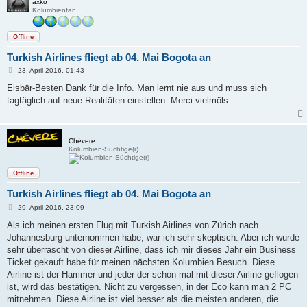
axko
Kolumbienfan
Offline
Turkish Airlines fliegt ab 04. Mai Bogota an
B
23. April 2016, 01:43
e
i
Eisbär-Besten Dank für die Info. Man lernt nie aus und muss sich
t
tagtäglich auf neue Realitäten einstellen. Merci vielmöls.
r
a
g
Chévere
Kolumbien-Süchtige(r)
Offline
Turkish Airlines fliegt ab 04. Mai Bogota an
B
29. April 2016, 23:09
e
i
Als ich meinen ersten Flug mit Turkish Airlines von Zürich nach
t
Johannesburg unternommen habe, war ich sehr skeptisch. Aber ich wurde
r
a
sehr überrascht von dieser Airline, dass ich mir dieses Jahr ein Business
g
Ticket gekauft habe für meinen nächsten Kolumbien Besuch. Diese
Airline ist der Hammer und jeder der schon mal mit dieser Airline geflogen
ist, wird das bestätigen. Nicht zu vergessen, in der Eco kann man 2 PC
mitnehmen. Diese Airline ist viel besser als die meisten anderen, die