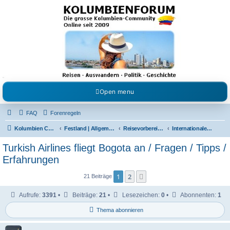
Kolumbienforum - Das
grosse Forum der
Freunde Kolumbiens
Reisen, Auswandern, Kultur, Politik, Geschichte und Visum in Kolumbien und Venezuela.
Austausch, Erfahrungen und Gemeinschaft im Kolumbienforum
Open menu
FAQ
Forenregeln
Kolumbien Community
Festland | Allgemeine Fragen
Reisevorbereitungen & Reiseerfahrungen
Internationale Flüge
Turkish Airlines fliegt Bogota an / Fragen / Tipps /
Erfahrungen
1
2
Nächste
21 Beiträge
Aufrufe:
3391
•
Beiträge:
21
•
Lesezeichen:
0
•
Abonnenten:
1
Thema abonnieren