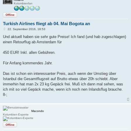
Kolumbienfan
Offline
Turkish Airlines fliegt ab 04. Mai Bogota an
B
22. September 2016, 18:53
e
i
Und aktuell haben sie sehr gute Preise! Ich fand (und hab zugeschlagen)
t
einen Retourflug ab Amsterdam für
r
a
g
450 EUR! Inkl. allen Gebühren.
Für Anfang kommendes Jahr.
Das ist schon ein interessanter Preis, auch wenn der Umstieg über
Istanbul die Gesamtflugzeit auf Brutto etwas über 20h schiebt. Aber
immerhin hat man 2x 23 kg Gepäck frei. Muß ich dann mal sehen, was
ich mit so viel Gepäck mache, wenn ich noch nen Inlandsflug brauche.
8-;
Macondo
Kolumbien-Experte
Offline