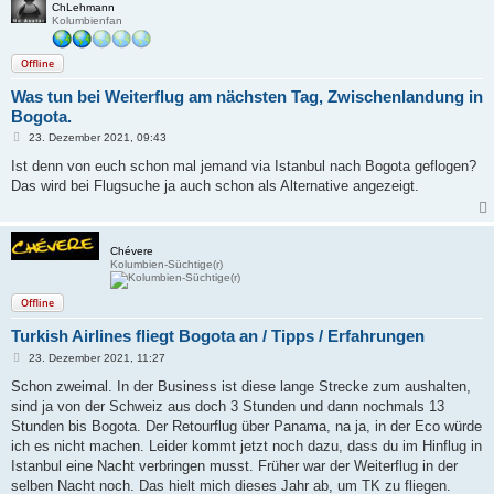
ChLehmann
Kolumbienfan
Offline
Was tun bei Weiterflug am nächsten Tag, Zwischenlandung in
Bogota.
B
23. Dezember 2021, 09:43
e
i
Ist denn von euch schon mal jemand via Istanbul nach Bogota geflogen?
t
Das wird bei Flugsuche ja auch schon als Alternative angezeigt.
r
a
g
Chévere
Kolumbien-Süchtige(r)
Offline
Turkish Airlines fliegt Bogota an / Tipps / Erfahrungen
B
23. Dezember 2021, 11:27
e
i
Schon zweimal. In der Business ist diese lange Strecke zum aushalten,
t
sind ja von der Schweiz aus doch 3 Stunden und dann nochmals 13
r
a
Stunden bis Bogota. Der Retourflug über Panama, na ja, in der Eco würde
g
ich es nicht machen. Leider kommt jetzt noch dazu, dass du im Hinflug in
Istanbul eine Nacht verbringen musst. Früher war der Weiterflug in der
selben Nacht noch. Das hielt mich dieses Jahr ab, um TK zu fliegen.