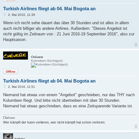
Turkish Airlines fliegt ab 04. Mai Bogota an
B
2. Mai 2016, 11:39
e
i
Wenn ich recht sehe dauert das über 30 Stunden und ist alles in allem
t
auch nicht billiger als andere Airlines. Außerdem: "Dieses Angebot ist
r
a
nicht gültig im Zeitraum von : 21 Juni 2016-19 September 2016", also zur
g
Hauptsaison.
Chévere
Kolumbien-Süchtige(r)
Offline
Turkish Airlines fliegt ab 04. Mai Bogota an
B
2. Mai 2016, 11:51
e
i
Niemand hat etwas von einem "Angebot" geschrieben, nur das THY nach
t
Kolumbien fliegt. Und bitte nicht übertreiben mit über 30 Stunden.
r
a
Niemand hat etwas geschrieben, dass es eine Zeitsparende Variante ist.
g
Chévere
Wer kämpft der kann verlieren, wer nicht kämpft hat schon verloren.
hollaho