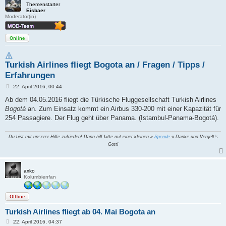
Themenstarter
Eisbaer
Moderator(in)
Online
Turkish Airlines fliegt Bogota an / Fragen / Tipps /
Erfahrungen
B
22. April 2016, 00:44
e
i
Ab dem 04.05.2016 fliegt die Türkische Fluggesellschaft Turkish Airlines
t
Bogotá
an. Zum Einsatz kommt ein Airbus 330-200 mit einer Kapazität für
r
a
254 Passagiere. Der Flug geht über Panama. (Istambul-Panama-Bogotá).
g
Du bist mit unserer Hilfe zufrieden! Dann hilf bitte mit einer kleinen »
Spende
« Danke und Vergelt's
Gott!
axko
Kolumbienfan
Offline
Turkish Airlines fliegt ab 04. Mai Bogota an
B
22. April 2016, 04:37