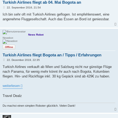
Turkish Airlines fliegt ab 04. Mai Bogota an
B
22. September 2016, 21:54
e
i
Ich bin sehr oft mit Turkish Airlines geflogen. Ist empfehlenswert, eine
t
angenehme Fluggesellschaft. Auch das Essen an Bord ist geniessbar.
r
a
g
News Robot
Newsbot
Offline
Turkish Airlines fliegt Bogota an / Tipps / Erfahrungen
B
22. Dezember 2019, 22:35
e
i
Turkish Airlines verkauft ab Wien und Salzburg nicht nur günstige Flüge
t
nach Panama, für wenig mehr könnt ihr auch nach Bogota, Kolumbien
r
a
fliegen. Hin- und Rückflüge inkl. 30 kg Gepäck sind ab 429€ zu haben.
g
weiterlesen
Travel Dealz
Du machst einen simplen Roboter glücklich. Vielen Dank!