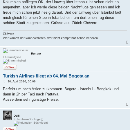
Kolumbien anfliegen.OK, der Umweg über Istanbul ist schon nicht so
angenehm, aber ich werde diese beiden Nachtflüge geniessen und ich
freue mich schon jetzt riesig darauf. Und der Umweg über Istanbul lädt
mich gleich für einen Stop in Istanbul ein, um dort einen Tag diese
schöne Stadt zu geniessen. Grüsse aus Zürich Chévere
Chévere
Wer kämpft der kann verlieren, wer nicht kämpft hat schon verloren.
Renato
Ehrenmitglied
Offline
Turkish Airlines fliegt ab 04. Mai Bogota an
B
30. April 2016, 00:09
e
i
Perfekt um nach Asien zu kommen. Bogota - Istanbul - Bangkok und
t
dann in 2h per Taxi nach Pattaya.
r
a
Ausserdem sehr günstige Preise.
g
Dolfi
Kolumbien-Süchtige(r)
Offline