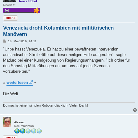
News Robot
Newsbot
Offline
Venezuela droht Kolumbien mit militärischen
Manövern
B
16. Mai 2016, 14:11
e
i
"Uribe hasst Venezuela. Er hat zu einer bewaffneten Intervention
t
ausländischer Streitkräfte auf dieser heiligen Erde aufgerufen", sagte
r
a
Maduro bei einer Kundgebung von Regierungsanhängern. "Ich ordne für
g
den Samstag Militärübungen an, um uns auf jedes Szenario
vorzubereiten."
»
weiterlesen
«
Die Welt
Du machst einen simplen Roboter glücklich. Vielen Dank!
Alvarez
Kolumbienfan
Offline