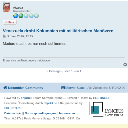
Alvarez
Kolumbienfan
Offline
Venezuela droht Kolumbien mit militärischen Manövern
B
9. Juni 2016, 12:27
e
i
Maduro macht es nur noch schlimmer..
t
r
a
g
El que vive confiado, muere traicionado
9 Beiträge • Seite
1
von
1
Kolumbien Community
Server Status
Alle Zeiten sind
UTC+02:00
Powered by
phpBB
® Forum Software © phpBB Limited
• Hostet by
HOSTINGER
Deutsche Übersetzung durch
phpBB.de
• Bot protection by
FULL-STACK
Datenschutz
||
Nutzungsbedingungen
||
Impressum
Time: 0.027s
| Peak Memory Usage: 5.55 MiB | GZIP: On