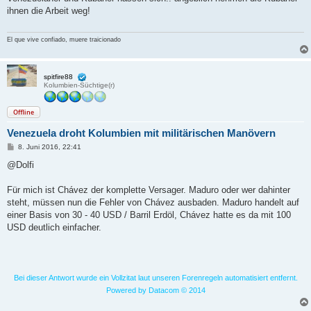
t
ihnen die Arbeit weg!
r
a
g
El que vive confiado, muere traicionado
spitfire88
Kolumbien-Süchtige(r)
Offline
Venezuela droht Kolumbien mit militärischen Manövern
B
8. Juni 2016, 22:41
e
i
@Dolfi
t
r
a
Für mich ist Chávez der komplette Versager. Maduro oder wer dahinter
g
steht, müssen nun die Fehler von Chávez ausbaden. Maduro handelt auf
einer Basis von 30 - 40 USD / Barril Erdöl, Chávez hatte es da mit 100
USD deutlich einfacher.
Bei dieser Antwort wurde ein Vollzitat laut unseren Forenregeln automatisiert entfernt.
Powered by Datacom © 2014