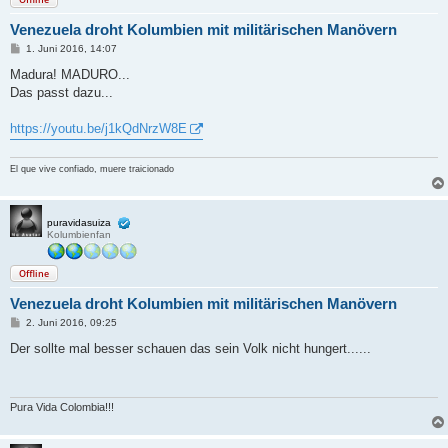
Venezuela droht Kolumbien mit militärischen Manövern
B
1. Juni 2016, 14:07
e
i
Madura! MADURO...
t
Das passt dazu...
r
a
g
https://youtu.be/j1kQdNrzW8E
El que vive confiado, muere traicionado
puravidasuiza
Kolumbienfan
Offline
Venezuela droht Kolumbien mit militärischen Manövern
B
2. Juni 2016, 09:25
e
i
Der sollte mal besser schauen das sein Volk nicht hungert......
t
r
a
g
Pura Vida Colombia!!!