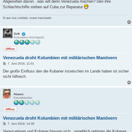
Abgesehen davon.. was will denn Venezuela machen? Den ihre
Schlachtschiffe stehen auf Cuba zur Reparatur
El que vive confiado, muere traicionado
Dolfi
Kolumbien-Süchtige(r)
Offline
Venezuela droht Kolumbien mit militärischen Manövern
B
7. Juni 2016, 11:01
e
i
Der große Einfluss den die Kubaner inzwischen im Lande haben ist sicher
t
nicht hilfreich.
r
a
g
Alvarez
Kolumbienfan
Offline
Venezuela droht Kolumbien mit militärischen Manövern
B
7. Juni 2016, 14:30
e
i
Venezuelaner und Kubaner hassen sich.. angeblich nehmen die Kubaner