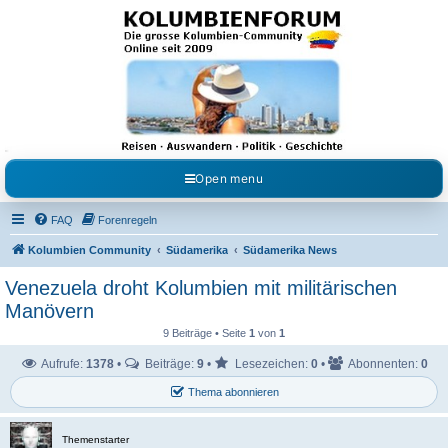
Kolumbienforum - Das
grosse Forum der
Freunde Kolumbiens
Reisen, Auswandern, Kultur, Politik, Geschichte und Visum in Kolumbien und Venezuela.
Austausch, Erfahrungen und Gemeinschaft im Kolumbienforum
Open menu
FAQ
Forenregeln
Kolumbien Community
Südamerika
Südamerika News
Venezuela droht Kolumbien mit militärischen
Manövern
9 Beiträge • Seite
1
von
1
Aufrufe:
1378
•
Beiträge:
9
•
Lesezeichen:
0
•
Abonnenten:
0
Thema abonnieren
Themenstarter