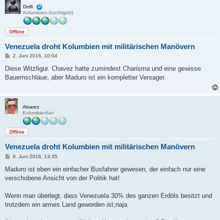
Dolfi
Kolumbien-Süchtige(r)
Offline
Venezuela droht Kolumbien mit militärischen Manövern
B
2. Juni 2016, 10:04
e
i
Diese Witzfigur. Chavez hatte zumindest Charisma und eine gewisse
t
Bauernschläue, aber Maduro ist ein kompletter Versager.
r
a
g
Alvarez
Kolumbienfan
Offline
Venezuela droht Kolumbien mit militärischen Manövern
B
6. Juni 2016, 13:35
e
i
Maduro ist eben ein einfacher Busfahrer gewesen, der einfach nur eine
t
verschobene Ansicht von der Politik hat!
r
a
g
Wenn man überlegt, dass Venezuela 30% des ganzen Erdöls besitzt und
trotzdem ein armes Land geworden ist,naja.