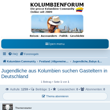
Kolumbienforum - Das
grosse Forum der
Freunde Kolumbiens
Reisen, Auswandern, Kultur, Politik, Geschichte und Visum in Kolumbien und Venezuela.
Austausch, Erfahrungen und Gemeinschaft im Kolumbienforum
Open menu
FAQ
Forenregeln
Kolumbien Community
Festland | Allgemeine Fragen
Jugendliche, Babys & Kinder
Jugendliche aus Kolumbien suchen Gasteltern in
Deutschland
1 Beitrag • Seite
1
von
1
Aufrufe:
1259
•
Beiträge:
1
•
Lesezeichen:
0
•
Abonnenten:
0
Thema abonnieren
Themenstarter