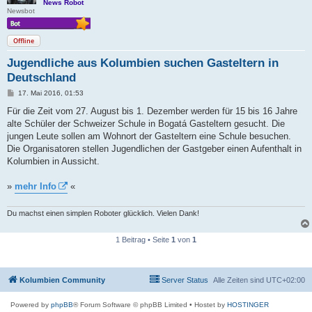
News Robot
Newsbot
Offline
Jugendliche aus Kolumbien suchen Gasteltern in
Deutschland
B
17. Mai 2016, 01:53
e
i
Für die Zeit vom 27. August bis 1. Dezember werden für 15 bis 16 Jahre
t
alte Schüler der Schweizer Schule in Bogatá Gasteltern gesucht. Die
r
a
jungen Leute sollen am Wohnort der Gasteltern eine Schule besuchen.
g
Die Organisatoren stellen Jugendlichen der Gastgeber einen Aufenthalt in
Kolumbien in Aussicht.
»
mehr Info
«
Du machst einen simplen Roboter glücklich. Vielen Dank!
1 Beitrag • Seite
1
von
1
Kolumbien Community
Server Status
Alle Zeiten sind
UTC+02:00
Powered by
phpBB
® Forum Software © phpBB Limited
• Hostet by
HOSTINGER