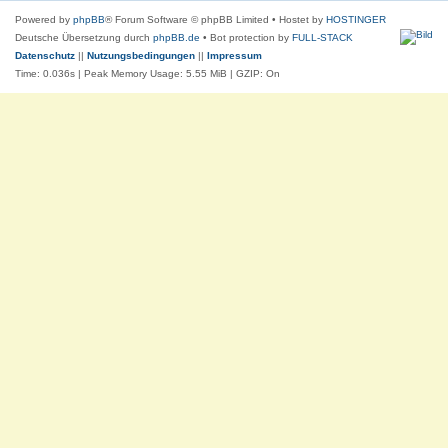
Powered by
phpBB
® Forum Software © phpBB Limited
• Hostet by
HOSTINGER
Deutsche Übersetzung durch
phpBB.de
• Bot protection by
FULL-STACK
Datenschutz
||
Nutzungsbedingungen
||
Impressum
Time: 0.036s
| Peak Memory Usage: 5.55 MiB | GZIP: On