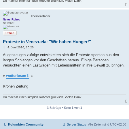
Du machst einen simplen Roboter glücklich. Vielen Dank!
Themenstarter
News Robot
Newsbot
Offline
Proteste in Venezuela: "Wir haben Hunger!"
B
4. Juni 2016, 16:20
e
i
Augenzeugen zufolge entwickelten sich die Proteste spontan aus den
t
langen Schlangen vor den Geschäften heraus. Einige Personen
r
a
versuchten einen Lastwagen mit Lebensmitteln in ihre Gewalt zu bringen.
g
»
weiterlesen
«
Kronen Zeitung
Du machst einen simplen Roboter glücklich. Vielen Dank!
3 Beiträge • Seite
1
von
1
Kolumbien Community
Server Status
Alle Zeiten sind
UTC+02:00