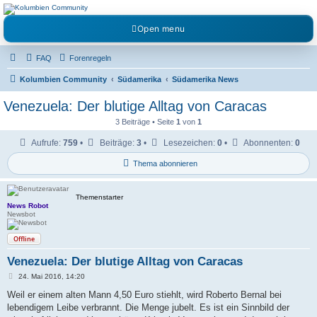
Kolumbienforum - Das
Open menu
grosse Forum der
Freunde Kolumbiens
FAQ
Forenregeln
Reisen, Auswandern, Kultur, Politik, Geschichte und Visum in Kolumbien und Venezuela.
Austausch, Erfahrungen und Gemeinschaft im Kolumbienforum
Kolumbien Community
Südamerika
Südamerika News
Venezuela: Der blutige Alltag von Caracas
3 Beiträge • Seite
1
von
1
Aufrufe:
759
•
Beiträge:
3
•
Lesezeichen:
0
•
Abonnenten:
0
Thema abonnieren
Themenstarter
News Robot
Newsbot
Offline
Venezuela: Der blutige Alltag von Caracas
B
24. Mai 2016, 14:20
e
i
Weil er einem alten Mann 4,50 Euro stiehlt, wird Roberto Bernal bei
t
lebendigem Leibe verbrannt. Die Menge jubelt. Es ist ein Sinnbild der
r