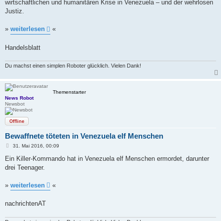
a
wirtschaftlichen und humanitären Krise in Venezuela – und der wehrlosen
g
Justiz.
»
weiterlesen
«
Handelsblatt
Du machst einen simplen Roboter glücklich. Vielen Dank!
Themenstarter
News Robot
Newsbot
Offline
Bewaffnete töteten in Venezuela elf Menschen
B
31. Mai 2016, 00:09
e
i
Ein Killer-Kommando hat in Venezuela elf Menschen ermordet, darunter
t
drei Teenager.
r
a
g
»
weiterlesen
«
nachrichtenAT