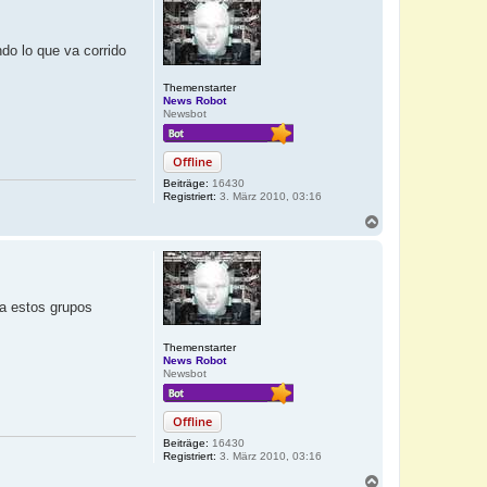
do lo que va corrido
Themenstarter
News Robot
Newsbot
Offline
Beiträge:
16430
Registriert:
3. März 2010, 03:16
N
a
c
h
o
b
 a estos grupos
e
n
Themenstarter
News Robot
Newsbot
Offline
Beiträge:
16430
Registriert:
3. März 2010, 03:16
N