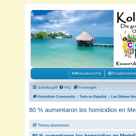
Kolumbienforum - Das grosse Foru
Reisen, Auswandern, Kultur, Politik, Geschichte und Visum in Kolumb
Reiseberichte
Visabestim
Schnellzugriff
FAQ
Forenregeln
Kolumbien Community
Todo en Español
Las Últimas No
80 % aumentaron los homicidios en Me
Thema abonnieren
80 % aumentaron los homicidios en Medell