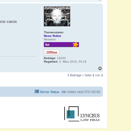
a
c
h
o
b
esos casos
e
n
Themenstarter
News Robot
Newsbot
Offline
Beiträge:
16430
Registriert:
3. März 2010, 03:16
N
a
3 Beiträge • Seite
1
von
1
c
h
o
b
Server Status
Alle Zeiten sind
UTC+02:00
e
n