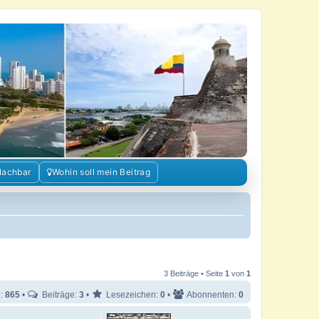
Nachbar
Wohin soll mein Beitrag
3 Beiträge • Seite
1
von
1
e:
865
•
Beiträge:
3
•
Lesezeichen:
0
•
Abonnenten:
0