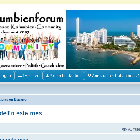
m der Freunde Kolumbiens
ien und Venezuela. Austausch, Erfahrungen und Gemeinschaft im Kolumbienforum
mungen
TV - Live
Persönlichkeiten
Venezuela - Kolumbiens 
ticias en Español
dellín este mes
Aufruf
ín este mes