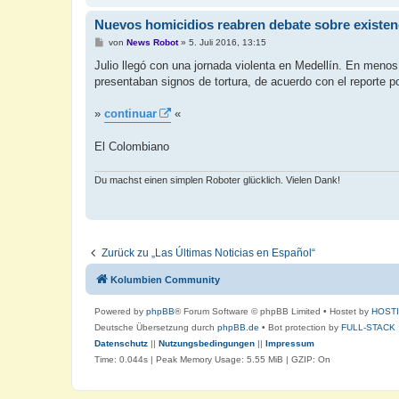
Nuevos homicidios reabren debate sobre existenc
B
von
News Robot
»
5. Juli 2016, 13:15
e
i
Julio llegó con una jornada violenta en Medellín. En meno
t
presentaban signos de tortura, de acuerdo con el reporte pol
r
a
g
»
continuar
«
El Colombiano
Du machst einen simplen Roboter glücklich. Vielen Dank!
Zurück zu „Las Últimas Noticias en Español“
Kolumbien Community
Powered by
phpBB
® Forum Software © phpBB Limited
• Hostet by
HOST
Deutsche Übersetzung durch
phpBB.de
• Bot protection by
FULL-STACK
Datenschutz
||
Nutzungsbedingungen
||
Impressum
Time: 0.044s
| Peak Memory Usage: 5.55 MiB | GZIP: On