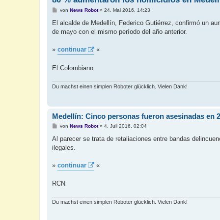
B
von
News Robot
»
24. Mai 2016, 14:23
e
i
El alcalde de Medellín, Federico Gutiérrez, confirmó un a
t
de mayo con el mismo período del año anterior.
r
a
g
»
continuar
«
El Colombiano
Du machst einen simplen Roboter glücklich. Vielen Dank!
Medellín: Cinco personas fueron asesinadas en 
B
von
News Robot
»
4. Juli 2016, 02:04
e
i
Al parecer se trata de retaliaciones entre bandas delincue
t
ilegales.
r
a
g
»
continuar
«
RCN
Du machst einen simplen Roboter glücklich. Vielen Dank!