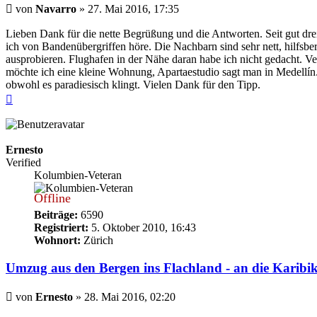
Beitrag
von
Navarro
»
27. Mai 2016, 17:35
Lieben Dank für die nette Begrüßung und die Antworten. Seit gut dre
ich von Bandenübergriffen höre. Die Nachbarn sind sehr nett, hilfsber
ausprobieren. Flughafen in der Nähe daran habe ich nicht gedacht. Verke
möchte ich eine kleine Wohnung, Apartaestudio sagt man in Medellín.
obwohl es paradiesisch klingt. Vielen Dank für den Tipp.
Nach
oben
Ernesto
Verified
Kolumbien-Veteran
Offline
Beiträge:
6590
Registriert:
5. Oktober 2010, 16:43
Wohnort:
Zürich
Umzug aus den Bergen ins Flachland - an die Karibik
Beitrag
von
Ernesto
»
28. Mai 2016, 02:20