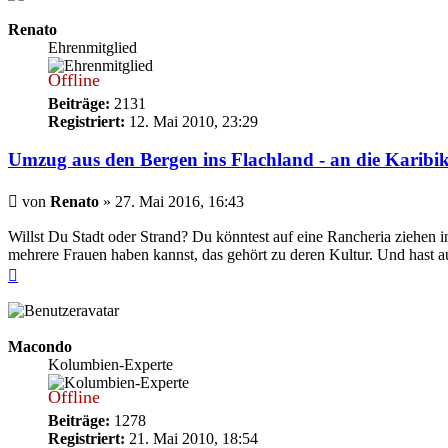
Renato
Ehrenmitglied
Offline
Beiträge:
2131
Registriert:
12. Mai 2010, 23:29
Umzug aus den Bergen ins Flachland - an die Karibik
Beitrag
von
Renato
»
27. Mai 2016, 16:43
Willst Du Stadt oder Strand? Du könntest auf eine Rancheria ziehen 
mehrere Frauen haben kannst, das gehört zu deren Kultur. Und hast a
Nach
oben
Macondo
Kolumbien-Experte
Offline
Beiträge:
1278
Registriert:
21. Mai 2010, 18:54