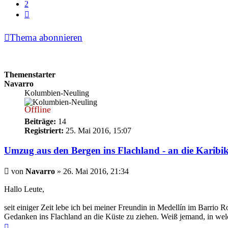
2
Nächste
Thema abonnieren
Themenstarter
Navarro
Kolumbien-Neuling
Offline
Beiträge:
14
Registriert:
25. Mai 2016, 15:07
Umzug aus den Bergen ins Flachland - an die Karibik
Beitrag
von
Navarro
»
26. Mai 2016, 21:34
Hallo Leute,
seit einiger Zeit lebe ich bei meiner Freundin in Medellín im Barrio R
Gedanken ins Flachland an die Küste zu ziehen. Weiß jemand, in wel
Nach