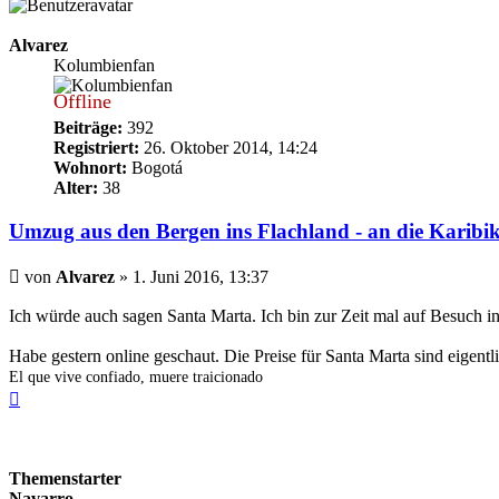
Alvarez
Kolumbienfan
Offline
Beiträge:
392
Registriert:
26. Oktober 2014, 14:24
Wohnort:
Bogotá
Alter:
38
Umzug aus den Bergen ins Flachland - an die Karibik
Beitrag
von
Alvarez
»
1. Juni 2016, 13:37
Ich würde auch sagen Santa Marta. Ich bin zur Zeit mal auf Besuch i
Habe gestern online geschaut. Die Preise für Santa Marta sind eigentl
El que vive confiado, muere traicionado
Nach
oben
Themenstarter
Navarro