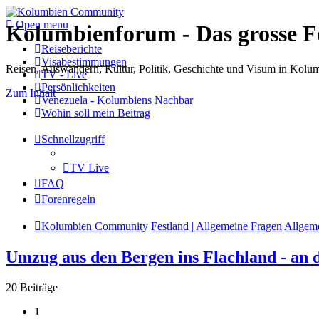
Open menu
Kolumbienforum - Das grosse 
Reiseberichte
Visabestimmungen
Reisen, Auswandern, Kultur, Politik, Geschichte und Visum in Kol
TV - Live
Persönlichkeiten
Zum Inhalt
Venezuela - Kolumbiens Nachbar
Wohin soll mein Beitrag
Schnellzugriff
TV Live
FAQ
Forenregeln
Kolumbien Community
Festland | Allgemeine Fragen
Allgem
Umzug aus den Bergen ins Flachland - an d
20 Beiträge
1