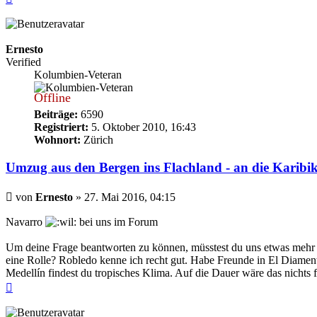
oben
Ernesto
Verified
Kolumbien-Veteran
Offline
Beiträge:
6590
Registriert:
5. Oktober 2010, 16:43
Wohnort:
Zürich
Umzug aus den Bergen ins Flachland - an die Karibik
Beitrag
von
Ernesto
»
27. Mai 2016, 04:15
Navarro
bei uns im Forum
Um deine Frage beantworten zu können, müsstest du uns etwas mehr an
eine Rolle? Robledo kenne ich recht gut. Habe Freunde in El Diamen
Medellín findest du tropisches Klima. Auf die Dauer wäre das nichts f
Nach
oben