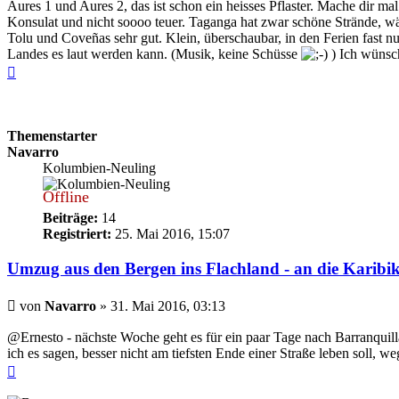
Aures 1 und Aures 2, das ist schon ein heisses Pflaster. Mache dir m
Konsulat und nicht soooo teuer. Taganga hat zwar schöne Strände, wär
Tolu und Coveñas sehr gut. Klein, überschaubar, in den Ferien fast n
Landes es laut werden kann. (Musik, keine Schüsse
) Ich wünsch
Nach
oben
Themenstarter
Navarro
Kolumbien-Neuling
Offline
Beiträge:
14
Registriert:
25. Mai 2016, 15:07
Umzug aus den Bergen ins Flachland - an die Karibik
Beitrag
von
Navarro
»
31. Mai 2016, 03:13
@Ernesto - nächste Woche geht es für ein paar Tage nach Barranquilla
ich es sagen, besser nicht am tiefsten Ende einer Straße leben soll, 
Nach
oben