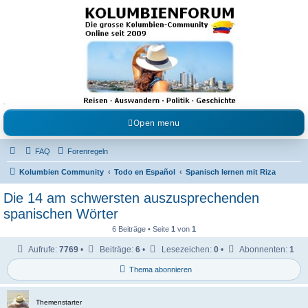
Kolumbienforum - Das
grosse Forum der
Freunde Kolumbiens
Reisen, Auswandern, Kultur, Politik, Geschichte und Visum in Kolumbien und Venezuela.
Austausch, Erfahrungen und Gemeinschaft im Kolumbienforum
Open menu
FAQ
Forenregeln
Kolumbien Community
Todo en Español
Spanisch lernen mit Riza
Die 14 am schwersten auszusprechenden
spanischen Wörter
6 Beiträge • Seite
1
von
1
Aufrufe:
7769
•
Beiträge:
6
•
Lesezeichen:
0
•
Abonnenten:
1
Thema abonnieren
Themenstarter