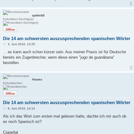
spitfire88
Kolumbien-Süchtige(r)
Offline
Die 14 am schwersten auszusprechenden spanischen Wörter
B
3. Juni 2016, 13:25
e
i
... es kann auch schon kürzer sein. Aus meiner Praxis ist für Deutsche
t
bereits ein Zugenbrecher, wenn diese einen "jugo de guanábana"
r
a
bestellen.
g
Alvarez
Kolumbienfan
Offline
Die 14 am schwersten auszusprechenden spanischen Wörter
B
6. Juni 2016, 14:14
e
i
Als ich das Wort zum ersten mal gelesen hatte, dachte ich mir auch ob
t
es noch Spanisch ist?
r
a
g
Cigüeñal