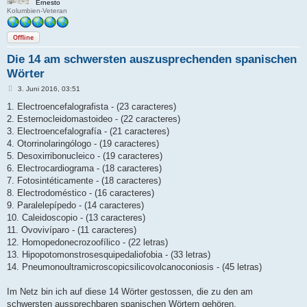
Ernesto
Kolumbien-Veteran
Offline
Die 14 am schwersten auszusprechenden spanischen
Wörter
B
3. Juni 2016, 03:51
e
i
1. Electroencefalografista - (23 caracteres)
t
2. Esternocleidomastoideo - (22 caracteres)
r
a
3. Electroencefalografía - (21 caracteres)
g
4. Otorrinolaringólogo - (19 caracteres)
5. Desoxirribonucleico - (19 caracteres)
6. Electrocardiograma - (18 caracteres)
7. Fotosintéticamente - (18 caracteres)
8. Electrodoméstico - (16 caracteres)
9. Paralelepípedo - (14 caracteres)
10. Caleidoscopio - (13 caracteres)
11. Ovovivíparo - (11 caracteres)
12. Homopedonecrozoofílico - (22 letras)
13. Hipopotomonstrosesquipedaliofobia - (33 letras)
14. Pneumonoultramicroscopicsilicovolcanoconiosis - (45 letras)
Im Netz bin ich auf diese 14 Wörter gestossen, die zu den am
schwersten aussprechbaren spanischen Wörtern gehören.