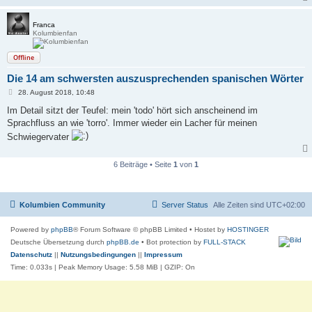
g
Franca
Kolumbienfan
Offline
Die 14 am schwersten auszusprechenden spanischen Wörter
B
28. August 2018, 10:48
e
i
Im Detail sitzt der Teufel: mein 'todo' hört sich anscheinend im
t
Sprachfluss an wie 'torro'. Immer wieder ein Lacher für meinen
r
a
Schwiegervater
g
6 Beiträge • Seite
1
von
1
Kolumbien Community
Server Status
Alle Zeiten sind
UTC+02:00
Powered by
phpBB
® Forum Software © phpBB Limited
• Hostet by
HOSTINGER
Deutsche Übersetzung durch
phpBB.de
• Bot protection by
FULL-STACK
Datenschutz
||
Nutzungsbedingungen
||
Impressum
Time: 0.033s
| Peak Memory Usage: 5.58 MiB | GZIP: On