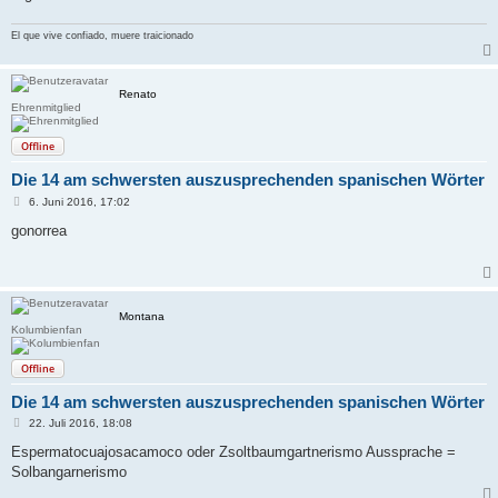
El que vive confiado, muere traicionado
Renato
Ehrenmitglied
Offline
Die 14 am schwersten auszusprechenden spanischen Wörter
B
6. Juni 2016, 17:02
e
i
gonorrea
t
r
a
g
Montana
Kolumbienfan
Offline
Die 14 am schwersten auszusprechenden spanischen Wörter
B
22. Juli 2016, 18:08
e
i
Espermatocuajosacamoco oder Zsoltbaumgartnerismo Aussprache =
t
Solbangarnerismo
r
a