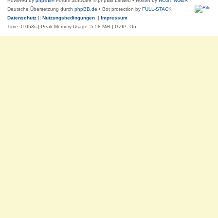
Powered by
phpBB
® Forum Software © phpBB Limited
• Hostet by
HOSTINGER
Deutsche Übersetzung durch
phpBB.de
• Bot protection by
FULL-STACK
Datenschutz
||
Nutzungsbedingungen
||
Impressum
Time: 0.053s
| Peak Memory Usage: 5.58 MiB | GZIP: On