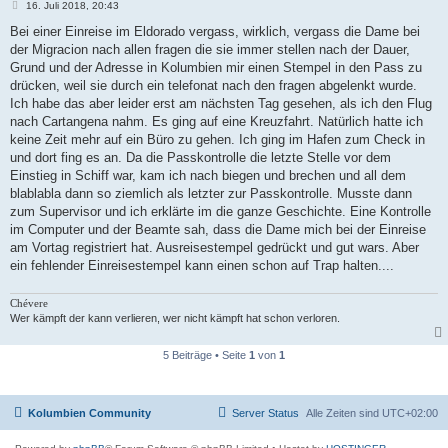
B
16. Juli 2018, 20:43
e
i
Bei einer Einreise im Eldorado vergass, wirklich, vergass die Dame bei
t
der Migracion nach allen fragen die sie immer stellen nach der Dauer,
r
a
Grund und der Adresse in Kolumbien mir einen Stempel in den Pass zu
g
drücken, weil sie durch ein telefonat nach den fragen abgelenkt wurde.
Ich habe das aber leider erst am nächsten Tag gesehen, als ich den Flug
nach Cartangena nahm. Es ging auf eine Kreuzfahrt. Natürlich hatte ich
keine Zeit mehr auf ein Büro zu gehen. Ich ging im Hafen zum Check in
und dort fing es an. Da die Passkontrolle die letzte Stelle vor dem
Einstieg in Schiff war, kam ich nach biegen und brechen und all dem
blablabla dann so ziemlich als letzter zur Passkontrolle. Musste dann
zum Supervisor und ich erklärte im die ganze Geschichte. Eine Kontrolle
im Computer und der Beamte sah, dass die Dame mich bei der Einreise
am Vortag registriert hat. Ausreisestempel gedrückt und gut wars. Aber
ein fehlender Einreisestempel kann einen schon auf Trap halten....
Chévere
Wer kämpft der kann verlieren, wer nicht kämpft hat schon verloren.
5 Beiträge • Seite
1
von
1
Kolumbien Community
Server Status
Alle Zeiten sind
UTC+02:00