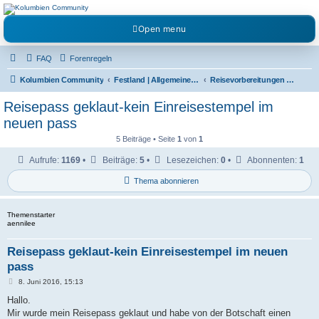
Kolumbienforum - Das
Open menu
grosse Forum der
Freunde Kolumbiens
FAQ
Forenregeln
Reisen, Auswandern, Kultur, Politik, Geschichte und Visum in Kolumbien und Venezuela.
Austausch, Erfahrungen und Gemeinschaft im Kolumbienforum
Kolumbien Community
Festland | Allgemeine Fragen
Reisevorbereitungen & Reiseerfahrungen
Reisepass geklaut-kein Einreisestempel im
neuen pass
5 Beiträge • Seite
1
von
1
Aufrufe:
1169
•
Beiträge:
5
•
Lesezeichen:
0
•
Abonnenten:
1
Thema abonnieren
Themenstarter
aennilee
Reisepass geklaut-kein Einreisestempel im neuen
pass
B
8. Juni 2016, 15:13
e
i
Hallo.
t
Mir wurde mein Reisepass geklaut und habe von der Botschaft einen
r