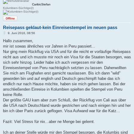
CaribicStefan
Kolumbien-Süchtige(r)
Offline
Reisepass geklaut-kein Einreisestempel im neuen pass
B
9. Juni 2016, 08:56
e
i
Hallo zusammen,
t
mir ist sowas ähnliches vor Jahren in Peru passiert...
r
a
Nur ging mein Rückflug via USA und für die reicht er vorläufige Reisepass
g
nicht aus und ich musste mir noch ein Visa für die Staaten besorgen, was
sich sehr hinzog. Leider habe ich auch vergessen mir den
Einreisestempel von Peru nachträglich setzten zu lassen. Daherwollten
Sie mich am Flughafen erst garnicht rauslassen. Bis ich dann "wild"
geworden bin und auf english und Deutsch geschimpft habe das ich
endlich nur nach Hause möchte, haben sie mich gehen lassen. Bei der
anschließenden Einreise in Kolumbien spielten die Stempel von Peru
keine Rolle.
Der größte GAU kam aber zum Schluß, der Rückflug von Cali aus über
die USA nach Deutschland wurde gestrichen und nach einigen hin und her
bin ich über Paris zurück geflogen. Visa Aufwand war für die Katz...
Fazit: Viel Stress für nix...aber ne Menge bei gelernt.
Ich an deiner Stelle würde mir den Stempel besorgen, die Kolumbis sind