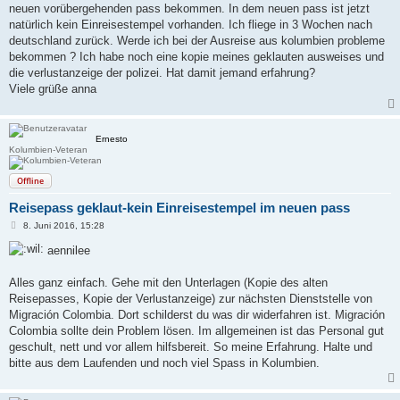
a
neuen vorübergehenden pass bekommen. In dem neuen pass ist jetzt
g
natürlich kein Einreisestempel vorhanden. Ich fliege in 3 Wochen nach
deutschland zurück. Werde ich bei der Ausreise aus kolumbien probleme
bekommen ? Ich habe noch eine kopie meines geklauten ausweises und
die verlustanzeige der polizei. Hat damit jemand erfahrung?
Viele grüße anna
Ernesto
Kolumbien-Veteran
Offline
Reisepass geklaut-kein Einreisestempel im neuen pass
B
8. Juni 2016, 15:28
e
i
aennilee
t
r
a
Alles ganz einfach. Gehe mit den Unterlagen (Kopie des alten
g
Reisepasses, Kopie der Verlustanzeige) zur nächsten Dienststelle von
Migración Colombia. Dort schilderst du was dir widerfahren ist. Migración
Colombia sollte dein Problem lösen. Im allgemeinen ist das Personal gut
geschult, nett und vor allem hilfsbereit. So meine Erfahrung. Halte und
bitte aus dem Laufenden und noch viel Spass in Kolumbien.