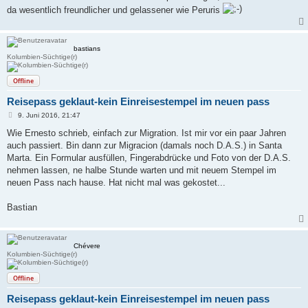
da wesentlich freundlicher und gelassener wie Peruris
bastians
Kolumbien-Süchtige(r)
Offline
Reisepass geklaut-kein Einreisestempel im neuen pass
B
9. Juni 2016, 21:47
e
i
Wie Ernesto schrieb, einfach zur Migration. Ist mir vor ein paar Jahren
t
auch passiert. Bin dann zur Migracion (damals noch D.A.S.) in Santa
r
a
Marta. Ein Formular ausfüllen, Fingerabdrücke und Foto von der D.A.S.
g
nehmen lassen, ne halbe Stunde warten und mit neuem Stempel im
neuen Pass nach hause. Hat nicht mal was gekostet...
Bastian
Chévere
Kolumbien-Süchtige(r)
Offline
Reisepass geklaut-kein Einreisestempel im neuen pass