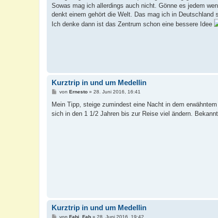
a
Sowas mag ich allerdings auch nicht. Gönne es jedem wenn
g
denkt einem gehört die Welt. Das mag ich in Deutschland s
Ich denke dann ist das Zentrum schon eine bessere Idee
Kurztrip in und um Medellin
B
von
Ernesto
»
28. Juni 2016, 16:41
e
i
Mein Tipp, steige zumindest eine Nacht in dem erwähntem S
t
sich in den 1 1/2 Jahren bis zur Reise viel ändern. Bekan
r
a
g
Kurztrip in und um Medellin
B
von
Fabi_Fab
»
28. Juni 2016, 19:42