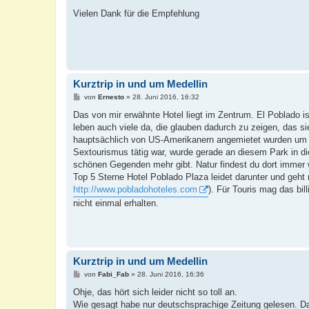
Vielen Dank für die Empfehlung
Kurztrip in und um Medellin
B
von
Ernesto
»
28. Juni 2016, 16:32
e
i
Das von mir erwähnte Hotel liegt im Zentrum. El Poblado i
t
leben auch viele da, die glauben dadurch zu zeigen, das sie
r
a
hauptsächlich von US-Amerikanern angemietet wurden um da 
g
Sextourismus tätig war, wurde gerade an diesem Park in di
schönen Gegenden mehr gibt. Natur findest du dort immer 
Top 5 Sterne Hotel Poblado Plaza leidet darunter und geht
http://www.pobladohoteles.com
). Für Touris mag das bil
nicht einmal erhalten.
Kurztrip in und um Medellin
B
von
Fabi_Fab
»
28. Juni 2016, 16:36
e
i
Ohje, das hört sich leider nicht so toll an.
t
Wie gesagt habe nur deutschsprachige Zeitung gelesen. D
r