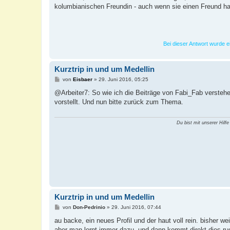
kolumbianischen Freundin - auch wenn sie einen Freund ha
Bei dieser Antwort wurde e
Kurztrip in und um Medellin
B
von
Eisbaer
»
29. Juni 2016, 05:25
e
i
@Arbeiter7: So wie ich die Beiträge von Fabi_Fab versteh
t
vorstellt. Und nun bitte zurück zum Thema.
r
a
g
Du bist mit unserer Hilfe
Kurztrip in und um Medellin
B
von
Don-Pedrinio
»
29. Juni 2016, 07:44
e
i
au backe, ein neues Profil und der haut voll rein. bisher w
t
aber man lernt immer dazu. und dann kommt direkt dies ru