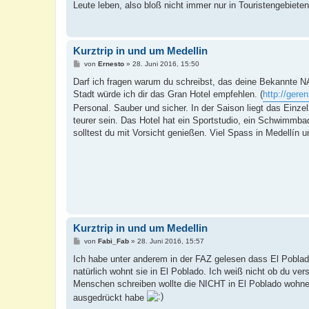
Leute leben, also bloß nicht immer nur in Touristengebiete
Kurztrip in und um Medellin
B
von
Ernesto
»
28. Juni 2016, 15:50
e
i
Darf ich fragen warum du schreibst, das deine Bekannte 
t
Stadt würde ich dir das Gran Hotel empfehlen. (
http://gere
r
a
Personal. Sauber und sicher. In der Saison liegt das Ein
g
teurer sein. Das Hotel hat ein Sportstudio, ein Schwimmba
solltest du mit Vorsicht genießen. Viel Spass in Medellín 
Kurztrip in und um Medellin
B
von
Fabi_Fab
»
28. Juni 2016, 15:57
e
i
Ich habe unter anderem in der FAZ gelesen dass El Poblad
t
natürlich wohnt sie in El Poblado. Ich weiß nicht ob du ve
r
a
Menschen schreiben wollte die NICHT in El Poblado wohnen.
g
ausgedrückt habe