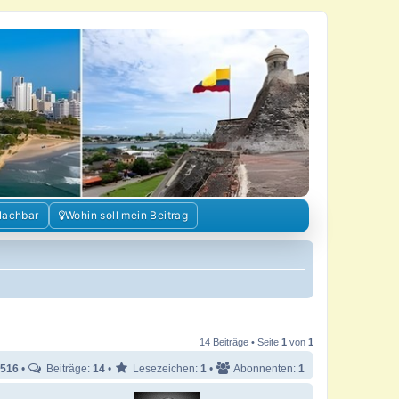
Nachbar
Wohin soll mein Beitrag
14 Beiträge • Seite
1
von
1
516
•
Beiträge:
14
•
Lesezeichen:
1
•
Abonnenten:
1