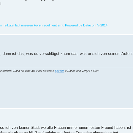
t.
in Teillzitat laut unseren Forenregeln entfernt. Powered by Datacom © 2014
e, dann ist das, was du vorschlägst kaum das, was er sich von seinem Aufent
 zufrieden! Dann hilf bitte mit einer kleinen »
Spende
« Danke und Vergelt's Gott!
eiss ich von keiner Stadt wo alle Frauen immer einen festen Freund haben. ist
eber als ob er es NUR auf solche mit festen Freunden abgesehen hat.