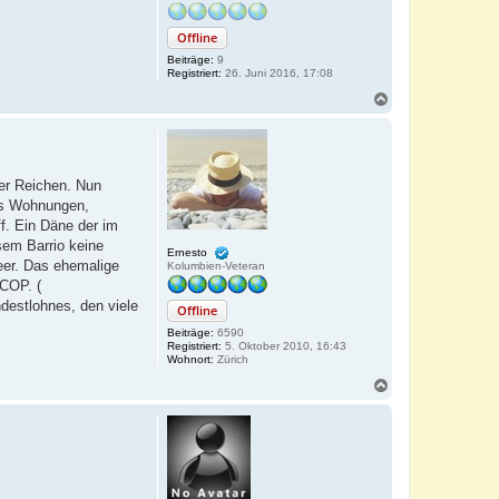
Offline
Beiträge:
9
Registriert:
26. Juni 2016, 17:08
N
a
c
h
o
b
der Reichen. Nun
e
das Wohnungen,
n
f. Ein Däne der im
sem Barrio keine
Ernesto
eer. Das ehemalige
Kolumbien-Veteran
 COP. (
ndestlohnes, den viele
Offline
Beiträge:
6590
Registriert:
5. Oktober 2010, 16:43
Wohnort:
Zürich
N
a
c
h
o
b
e
n