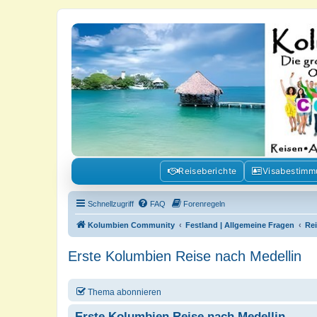
Kolumbienforum - Das grosse Foru
Reisen, Auswandern, Kultur, Politik, Geschichte und Visum in Kolumb
Reiseberichte
Visabestim
Schnellzugriff
FAQ
Forenregeln
Kolumbien Community
Festland | Allgemeine Fragen
Re
Erste Kolumbien Reise nach Medellin
Thema abonnieren
Erste Kolumbien Reise nach Medellin