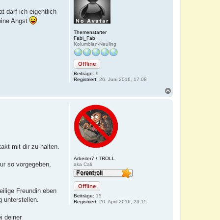
o
b
 darf ich eigentlich
e
eine Angst
n
Themenstarter
Fabi_Fab
Kolumbien-Neuling
Offline
Beiträge:
9
Registriert:
26. Juni 2016, 17:08
N
a
c
h
o
b
e
n
kt mit dir zu halten.
Arbeiter7 / TROLL
tur so vorgegeben,
aka Cali
Offline
ilige Freundin eben
Beiträge:
15
 unterstellen.
Registriert:
20. April 2016, 23:15
i deiner