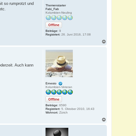
it so rumprotzt und
Themenstarter
etc.
Fabi_Fab
Kolumbien-Neuling
Offline
Beiträge:
9
Registriert:
26. Juni 2016, 17:08
N
a
c
h
o
b
ederzeit. Auch kann
e
n
Ernesto
Kolumbien-Veteran
Offline
Beiträge:
6590
Registriert:
5. Oktober 2010, 16:43
Wohnort:
Zürich
N
a
c
h