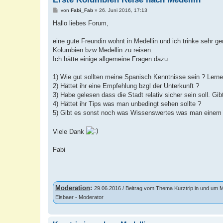
B
von
Fabi_Fab
»
26. Juni 2016, 17:13
e
i
Hallo liebes Forum,
t
r
a
eine gute Freundin wohnt in Medellin und ich trinke sehr
g
Kolumbien bzw Medellin zu reisen.
Ich hätte einige allgemeine Fragen dazu
1) Wie gut sollten meine Spanisch Kenntnisse sein ? Lerne 
2) Hättet ihr eine Empfehlung bzgl der Unterkunft ?
3) Habe gelesen dass die Stadt relativ sicher sein soll. G
4) Hättet ihr Tips was man unbedingt sehen sollte ?
5) Gibt es sonst noch was Wissenswertes was man einem
Viele Dank
Fabi
Moderation
:
29.06.2016 / Beitrag vom Thema Kurztrip in und um M
Eisbaer - Moderator