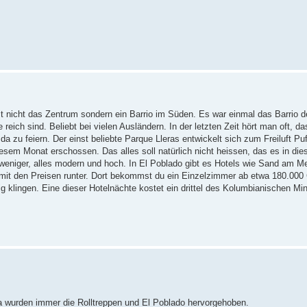
st nicht das Zentrum sondern ein Barrio im Süden. Es war einmal das Barrio 
 reich sind. Beliebt bei vielen Ausländern. In der letzten Zeit hört man oft, 
zu feiern. Der einst beliebte Parque Lleras entwickelt sich zum Freiluft Puf
esem Monat erschossen. Das alles soll natürlich nicht heissen, das es in die
weniger, alles modern und hoch. In El Poblado gibt es Hotels wie Sand am M
 mit den Preisen runter. Dort bekommst du ein Einzelzimmer ab etwa 180.000
lig klingen. Eine dieser Hotelnächte kostet ein drittel des Kolumbianischen Mi
a wurden immer die Rolltreppen und El Poblado hervorgehoben.