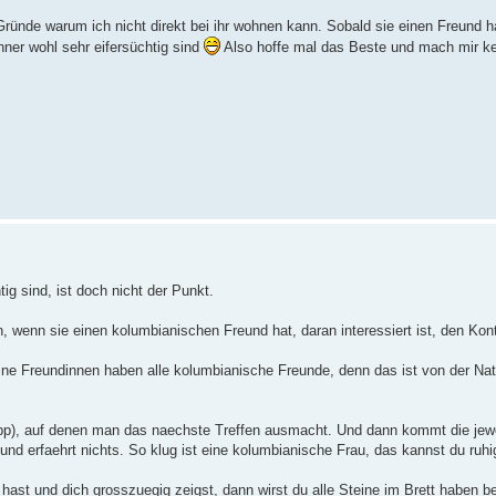
Gründe warum ich nicht direkt bei ihr wohnen kann. Sobald sie einen Freund hat
ner wohl sehr eifersüchtig sind
Also hoffe mal das Beste und mach mir k
g sind, ist doch nicht der Punkt.
 wenn sie einen kolumbianischen Freund hat, daran interessiert ist, den Konta
eine Freundinnen haben alle kolumbianische Freunde, denn das ist von der Na
p), auf denen man das naechste Treffen ausmacht. Und dann kommt die jewe
nd erfaehrt nichts. So klug ist eine kolumbianische Frau, das kannst du ruhig
hast und dich grosszuegig zeigst, dann wirst du alle Steine im Brett haben be