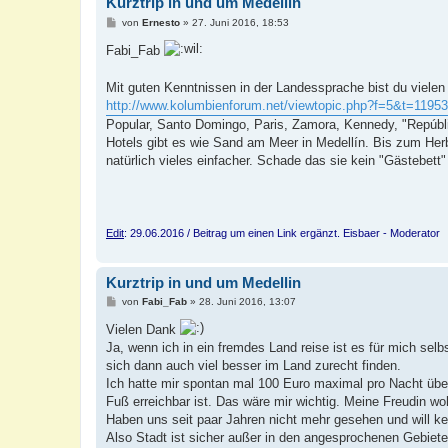
Kurztrip in und um Medellin
B
von
Ernesto
»
27. Juni 2016, 18:53
e
i
Fabi_Fab
t
r
a
Mit guten Kenntnissen in der Landessprache bist du vielen
g
http://www.kolumbienforum.net/viewtopic.php?f=5&t=11953
Popular, Santo Domingo, Paris, Zamora, Kennedy, "Repúbli
Hotels gibt es wie Sand am Meer in Medellín. Bis zum Herb
natürlich vieles einfacher. Schade das sie kein "Gästebett" 
Edit
: 29.06.2016 / Beitrag um einen Link ergänzt. Eisbaer - Moderator
Kurztrip in und um Medellin
B
von
Fabi_Fab
»
28. Juni 2016, 13:07
e
i
Vielen Dank
t
Ja, wenn ich in ein fremdes Land reise ist es für mich se
r
a
sich dann auch viel besser im Land zurecht finden.
g
Ich hatte mir spontan mal 100 Euro maximal pro Nacht über
Fuß erreichbar ist. Das wäre mir wichtig. Meine Freudin woh
Haben uns seit paar Jahren nicht mehr gesehen und will ke
Also Stadt ist sicher außer in den angesprochenen Gebieten