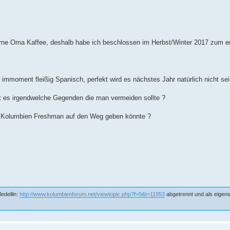
 gerne Oma Kaffee, deshalb habe ich beschlossen im Herbst/Winter 2017 zum e
immoment fleißig Spanisch, perfekt wird es nächstes Jahr natürlich nicht sei
ibt es irgendwelche Gegenden die man vermeiden sollte ?
 Kolumbien Freshman auf den Weg geben könnte ?
edellin:
http://www.kolumbienforum.net/viewtopic.php?f=5&t=11953
abgetrennt und als eigens