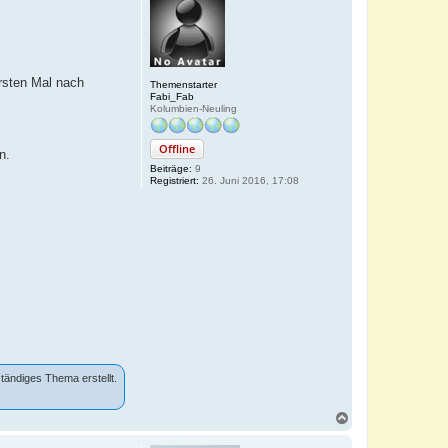
rsten Mal nach
Themenstarter
Fabi_Fab
Kolumbien-Neuling
Offline
n.
Beiträge:
9
Registriert:
26. Juni 2016, 17:08
tändiges Thema erstellt.
N
a
c