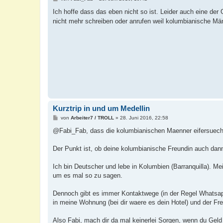
e
i
Ich hoffe dass das eben nicht so ist. Leider auch eine der 
t
nicht mehr schreiben oder anrufen weil kolumbianische Män
r
a
g
Kurztrip in und um Medellin
B
von
Arbeiter7 / TROLL
»
28. Juni 2016, 22:58
e
i
@Fabi_Fab, dass die kolumbianischen Maenner eifersuechti
t
r
a
Der Punkt ist, ob deine kolumbianische Freundin auch dann,
g
Ich bin Deutscher und lebe in Kolumbien (Barranquilla). M
um es mal so zu sagen.
Dennoch gibt es immer Kontaktwege (in der Regel Whatsap
in meine Wohnung (bei dir waere es dein Hotel) und der Freu
Also Fabi, mach dir da mal keinerlei Sorgen, wenn du Geld 