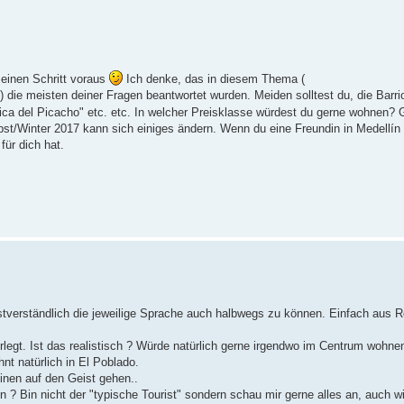
 einen Schritt voraus
Ich denke, das in diesem Thema (
) die meisten deiner Fragen beantwortet wurden. Meiden solltest du, die Bar
ca del Picacho" etc. etc. In welcher Preisklasse würdest du gerne wohnen? 
st/Winter 2017 kann sich einiges ändern. Wenn du eine Freundin in Medellín 
für dich hat.
lbstverständlich die jeweilige Sprache auch halbwegs zu können. Einfach aus
legt. Ist das realistisch ? Würde natürlich gerne irgendwo im Centrum wohnen
nt natürlich in El Poblado.
inen auf den Geist gehen..
 ? Bin nicht der "typische Tourist" sondern schau mir gerne alles an, auch w