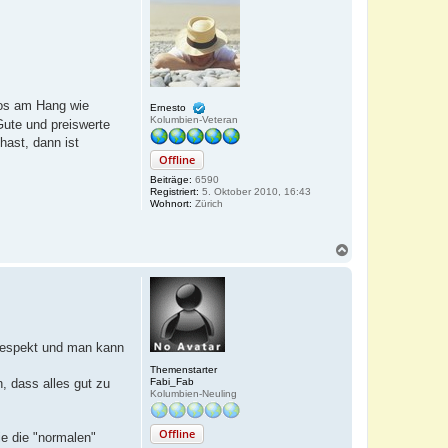
h
o
b
e
n
rios am Hang wie
Ernesto
Kolumbien-Veteran
Gute und preiswerte
hast, dann ist
Offline
Beiträge:
6590
Registriert:
5. Oktober 2010, 16:43
Wohnort:
Zürich
N
a
c
h
o
b
e
n
 Respekt und man kann
Themenstarter
Fabi_Fab
, dass alles gut zu
Kolumbien-Neuling
Offline
ie die "normalen"