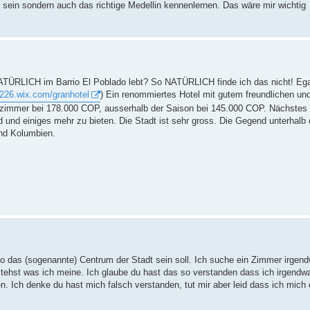
n sein sondern auch das richtige Medellin kennenlernen. Das wäre mir wichtig
NATÜRLICH im Barrio El Poblado lebt? So NATÜRLICH finde ich das nicht! Ega
n226.wix.com/granhotel
) Ein renommiertes Hotel mit gutem freundlichen und
zelzimmer bei 178.000 COP, ausserhalb der Saison bei 145.000 COP. Nächstes 
d und einiges mehr zu bieten. Die Stadt ist sehr gross. Die Gegend unterhalb
und Kolumbien.
o das (sogenannte) Centrum der Stadt sein soll. Ich suche ein Zimmer irgen
rstehst was ich meine. Ich glaube du hast das so verstanden dass ich irgendw
 Ich denke du hast mich falsch verstanden, tut mir aber leid dass ich mich 