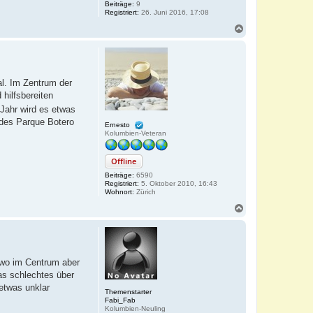
Beiträge:
9
Registriert:
26. Juni 2016, 17:08
N
a
c
h
o
b
l. Im Zentrum der
e
 hilfsbereiten
n
Jahr wird es etwas
 des Parque Botero
Ernesto
Kolumbien-Veteran
Offline
Beiträge:
6590
Registriert:
5. Oktober 2010, 16:43
Wohnort:
Zürich
N
a
c
h
o
b
dwo im Centrum aber
e
as schlechtes über
n
etwas unklar
Themenstarter
Fabi_Fab
Kolumbien-Neuling