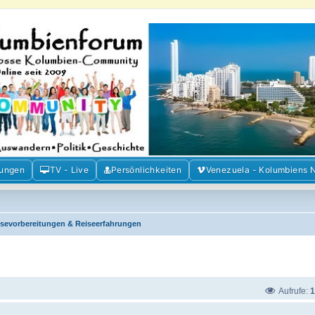
m der Freunde Kolumbiens
ien und Venezuela. Austausch, Erfahrungen und Gemeinschaft im Kolumbienforum
mungen
TV - Live
Persönlichkeiten
Venezuela - Kolumbiens 
isevorbereitungen & Reiseerfahrungen
Aufrufe:
1