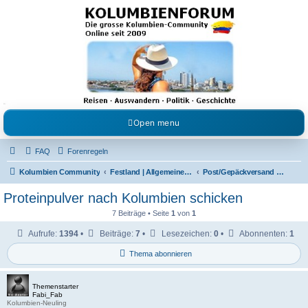
Kolumbienforum - Das
grosse Forum der
Freunde Kolumbiens
Reisen, Auswandern, Kultur, Politik, Geschichte und Visum in Kolumbien und Venezuela.
Austausch, Erfahrungen und Gemeinschaft im Kolumbienforum
Open menu
FAQ
Forenregeln
Kolumbien Community
Festland | Allgemeine Fragen
Post/Gepäckversand von und nach Kolumbien
Proteinpulver nach Kolumbien schicken
7 Beiträge • Seite
1
von
1
Aufrufe:
1394
•
Beiträge:
7
•
Lesezeichen:
0
•
Abonnenten:
1
Thema abonnieren
Themenstarter
Fabi_Fab
Kolumbien-Neuling