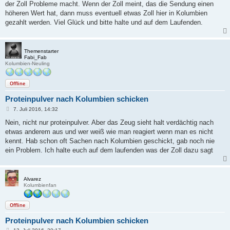
der Zoll Probleme macht. Wenn der Zoll meint, das die Sendung einen
höheren Wert hat, dann muss eventuell etwas Zoll hier in Kolumbien
gezahlt werden. Viel Glück und bitte halte und auf dem Laufenden.
Themenstarter
Fabi_Fab
Kolumbien-Neuling
Offline
Proteinpulver nach Kolumbien schicken
B
7. Juli 2016, 14:32
e
i
Nein, nicht nur proteinpulver. Aber das Zeug sieht halt verdächtig nach
t
etwas anderem aus und wer weiß wie man reagiert wenn man es nicht
r
a
kennt. Hab schon oft Sachen nach Kolumbien geschickt, gab noch nie
g
ein Problem. Ich halte euch auf dem laufenden was der Zoll dazu sagt
Alvarez
Kolumbienfan
Offline
Proteinpulver nach Kolumbien schicken
B