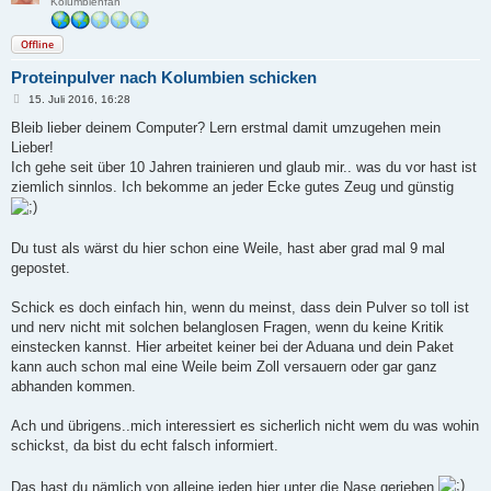
Kolumbienfan
Offline
Proteinpulver nach Kolumbien schicken
B
15. Juli 2016, 16:28
e
i
Bleib lieber deinem Computer? Lern erstmal damit umzugehen mein
t
Lieber!
r
a
Ich gehe seit über 10 Jahren trainieren und glaub mir.. was du vor hast ist
g
ziemlich sinnlos. Ich bekomme an jeder Ecke gutes Zeug und günstig
Du tust als wärst du hier schon eine Weile, hast aber grad mal 9 mal
gepostet.
Schick es doch einfach hin, wenn du meinst, dass dein Pulver so toll ist
und nerv nicht mit solchen belanglosen Fragen, wenn du keine Kritik
einstecken kannst. Hier arbeitet keiner bei der Aduana und dein Paket
kann auch schon mal eine Weile beim Zoll versauern oder gar ganz
abhanden kommen.
Ach und übrigens..mich interessiert es sicherlich nicht wem du was wohin
schickst, da bist du echt falsch informiert.
Das hast du nämlich von alleine jeden hier unter die Nase gerieben