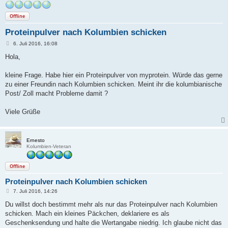
Offline
Proteinpulver nach Kolumbien schicken
B
6. Juli 2016, 16:08
e
i
Hola,
t
r
a
kleine Frage. Habe hier ein Proteinpulver von myprotein. Würde das gerne
g
zu einer Freundin nach Kolumbien schicken. Meint ihr die kolumbianische
Post/ Zoll macht Probleme damit ?
Viele Grüße
Ernesto
Kolumbien-Veteran
Offline
Proteinpulver nach Kolumbien schicken
B
7. Juli 2016, 14:26
e
i
Du willst doch bestimmt mehr als nur das Proteinpulver nach Kolumbien
t
schicken. Mach ein kleines Päckchen, deklariere es als
r
a
Geschenksendung und halte die Wertangabe niedrig. Ich glaube nicht das
g