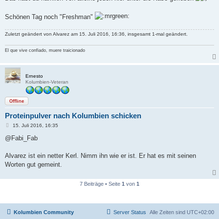
Schönen Tag noch "Freshman"
Zuletzt geändert von
Alvarez
am 15. Juli 2016, 16:36, insgesamt 1-mal geändert.
El que vive confiado, muere traicionado
Ernesto
Kolumbien-Veteran
Offline
Proteinpulver nach Kolumbien schicken
B
15. Juli 2016, 16:35
e
i
@Fabi_Fab
t
r
a
Alvarez ist ein netter Kerl. Nimm ihn wie er ist. Er hat es mit seinen
g
Worten gut gemeint.
7 Beiträge • Seite
1
von
1
Kolumbien Community
Server Status
Alle Zeiten sind
UTC+02:00