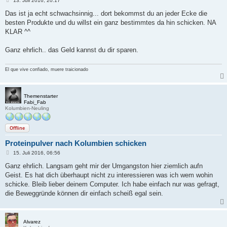
13. Juli 2016, 20:17
e
i
Das ist ja echt schwachsinnig... dort bekommst du an jeder Ecke die
t
besten Produkte und du willst ein ganz bestimmtes da hin schicken. NA
r
a
KLAR ^^
g
Ganz ehrlich.. das Geld kannst du dir sparen.
El que vive confiado, muere traicionado
Themenstarter
Fabi_Fab
Kolumbien-Neuling
Offline
Proteinpulver nach Kolumbien schicken
B
15. Juli 2016, 06:56
e
i
Ganz ehrlich. Langsam geht mir der Umgangston hier ziemlich aufn
t
Geist. Es hat dich überhaupt nicht zu interessieren was ich wem wohin
r
a
schicke. Bleib lieber deinem Computer. Ich habe einfach nur was gefragt,
g
die Beweggründe können dir einfach scheiß egal sein.
Alvarez