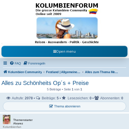
Kolumbienforum - Das
grosse Forum der
Freunde Kolumbiens
Reisen, Auswandern, Kultur, Politik, Geschichte und Visum in Kolumbien und Venezuela.
Austausch, Erfahrungen und Gemeinschaft im Kolumbienforum
Open menu
FAQ
Forenregeln
Kolumbien Community
Festland | Allgemeine Fragen
Alles zum Thema Medizin
Alles zu Schönheits Op´s + Preise
5 Beiträge • Seite
1
von
1
Aufrufe:
2078
•
Beiträge:
5
•
Lesezeichen:
0
•
Abonnenten:
0
Thema abonnieren
Themenstarter
Alvarez
Kolumbienfan