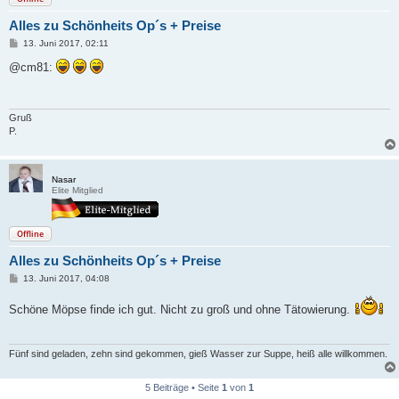
Alles zu Schönheits Op´s + Preise
B
13. Juni 2017, 02:11
e
i
@cm81:
t
r
a
g
Gruß
P.
Nasar
Elite Mitglied
Offline
Alles zu Schönheits Op´s + Preise
B
13. Juni 2017, 04:08
e
i
Schöne Möpse finde ich gut. Nicht zu groß und ohne Tätowierung.
t
r
a
g
Fünf sind geladen, zehn sind gekommen, gieß Wasser zur Suppe, heiß alle willkommen.
5 Beiträge • Seite
1
von
1