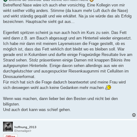
t
Betreffend Nase wäre ich auch eher vorsichtig. Eine Kollegin von mir
r
a
wirkt seither völlig anders. Stimme (da kaum mehr Luft duch die Nase)
g
und wirkt ständig gequält und wie erkältet. Na ja sie würde das als Erfolg
bezeichnen. Hauptsache sieht gut aus...
Eigenfett spritzen scheint ja nun auch hoch im Kurs zu sein. Das Fett
wird dann z.B. am Bauch abgesaugt und am Hinterteil wieder eingesetzt.
Ich habe mir dann mit meinem Layenwissen die Frage gestellt, ob es
möglich ist, dass das Fett wirklich dort bleibt wo es bleiben soll. War
gerade erst in Kolumbien und durfte einige Fragwürdige Resultate live am
Strand sehen. Stolz präsentieren einige Damen mit knappen Bikinis ihre
aufgepumpten Hinterteile. Einige davon sehen allerdings aus wie ein
durchgelutschter und ausgespuckter Riesenkaugummi mit Celluliten im
Dinosaurierformat.
Für mich hat sich die Frage dadurch beantwortet und meine Frau wird
sich deswegen wohl auch keine Gedanken mehr machen
Wenn was machen, dann lieber bei den Besten und nicht bei den
billigsten.
Und auch dort kann was schief gehen.
hoffnung_2013
Ehemalige/r
Offline