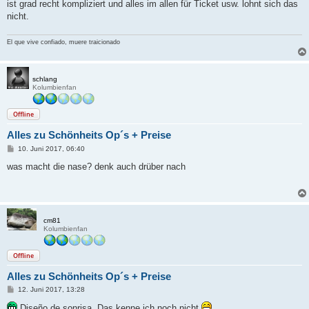
ist grad recht kompliziert und alles im allen für Ticket usw. lohnt sich das
nicht.
El que vive confiado, muere traicionado
schlang
Kolumbienfan
Offline
Alles zu Schönheits Op´s + Preise
B
10. Juni 2017, 06:40
e
i
was macht die nase? denk auch drüber nach
t
r
a
g
cm81
Kolumbienfan
Offline
Alles zu Schönheits Op´s + Preise
B
12. Juni 2017, 13:28
e
i
Diseño de sonrisa. Das kenne ich noch nicht