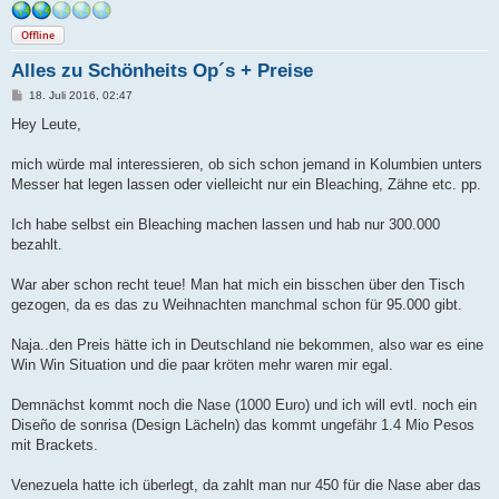
Offline
Alles zu Schönheits Op´s + Preise
B
18. Juli 2016, 02:47
e
i
Hey Leute,
t
r
a
mich würde mal interessieren, ob sich schon jemand in Kolumbien unters
g
Messer hat legen lassen oder vielleicht nur ein Bleaching, Zähne etc. pp.
Ich habe selbst ein Bleaching machen lassen und hab nur 300.000
bezahlt.
War aber schon recht teue! Man hat mich ein bisschen über den Tisch
gezogen, da es das zu Weihnachten manchmal schon für 95.000 gibt.
Naja..den Preis hätte ich in Deutschland nie bekommen, also war es eine
Win Win Situation und die paar kröten mehr waren mir egal.
Demnächst kommt noch die Nase (1000 Euro) und ich will evtl. noch ein
Diseño de sonrisa (Design Lächeln) das kommt ungefähr 1.4 Mio Pesos
mit Brackets.
Venezuela hatte ich überlegt, da zahlt man nur 450 für die Nase aber das