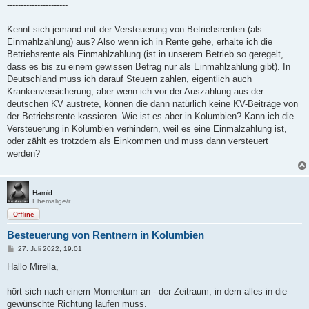
----------------------
Kennt sich jemand mit der Versteuerung von Betriebsrenten (als
Einmahlzahlung) aus? Also wenn ich in Rente gehe, erhalte ich die
Betriebsrente als Einmahlzahlung (ist in unserem Betrieb so geregelt,
dass es bis zu einem gewissen Betrag nur als Einmahlzahlung gibt). In
Deutschland muss ich darauf Steuern zahlen, eigentlich auch
Krankenversicherung, aber wenn ich vor der Auszahlung aus der
deutschen KV austrete, können die dann natürlich keine KV-Beiträge von
der Betriebsrente kassieren. Wie ist es aber in Kolumbien? Kann ich die
Versteuerung in Kolumbien verhindern, weil es eine Einmalzahlung ist,
oder zählt es trotzdem als Einkommen und muss dann versteuert
werden?
Hamid
Ehemalige/r
Offline
Besteuerung von Rentnern in Kolumbien
B
27. Juli 2022, 19:01
e
i
Hallo Mirella,
t
r
a
hört sich nach einem Momentum an - der Zeitraum, in dem alles in die
g
gewünschte Richtung laufen muss.