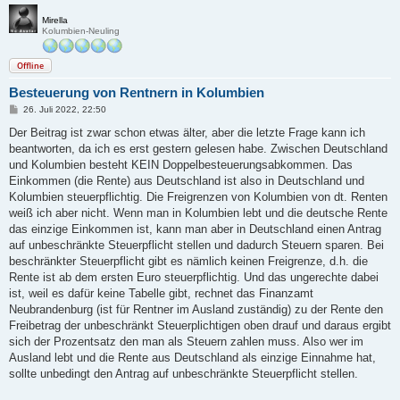
Mirella
Kolumbien-Neuling
Offline
Besteuerung von Rentnern in Kolumbien
B
26. Juli 2022, 22:50
e
i
Der Beitrag ist zwar schon etwas älter, aber die letzte Frage kann ich
t
beantworten, da ich es erst gestern gelesen habe. Zwischen Deutschland
r
a
und Kolumbien besteht KEIN Doppelbesteuerungsabkommen. Das
g
Einkommen (die Rente) aus Deutschland ist also in Deutschland und
Kolumbien steuerpflichtig. Die Freigrenzen von Kolumbien von dt. Renten
weiß ich aber nicht. Wenn man in Kolumbien lebt und die deutsche Rente
das einzige Einkommen ist, kann man aber in Deutschland einen Antrag
auf unbeschränkte Steuerpflicht stellen und dadurch Steuern sparen. Bei
beschränkter Steuerpflicht gibt es nämlich keinen Freigrenze, d.h. die
Rente ist ab dem ersten Euro steuerpflichtig. Und das ungerechte dabei
ist, weil es dafür keine Tabelle gibt, rechnet das Finanzamt
Neubrandenburg (ist für Rentner im Ausland zuständig) zu der Rente den
Freibetrag der unbeschränkt Steuerplichtigen oben drauf und daraus ergibt
sich der Prozentsatz den man als Steuern zahlen muss. Also wer im
Ausland lebt und die Rente aus Deutschland als einzige Einnahme hat,
sollte unbedingt den Antrag auf unbeschränkte Steuerpflicht stellen.