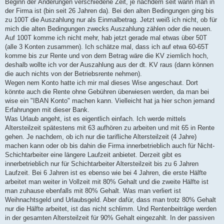
Beginn der Änderungen verschiedene Zeit, je nachdem seit wann man in
der Firma ist (bin seit 26 Jahren da). Bei den alten Bedingungen ging bis
zu 100T die Auszahlung nur als Einmalbetrag. Jetzt weiß ich nicht, ob für
mich die alten Bedingungen zwecks Auszahlung zählen oder die neuen.
Auf 100T komme ich nicht mehr, hab jetzt gerade mal etwas über 50T
(alle 3 Konten zusammen). Ich schätze mal, dass ich auf etwa 60-65T
komme bis zur Rente und von dem Betrag wäre die KV ziemlich hoch,
deshalb wollte ich vor der Auszahlung aus der dt. KV raus (dann können
die auch nichts von der Betriebsrente nehmen).
Wegen nem Konto hatte ich mir mal dieses Wise angeschaut. Dort
könnte auch die Rente ohne Gebühren überwiesen werden, da man bei
wise ein "IBAN Konto" machen kann. Vielleicht hat ja hier schon jemand
Erfahrungen mit dieser Bank.
Was Urlaub angeht, ist es eigentlich einfach. Ich werde mittels
Altersteilzeit spätestens mit 63 aufhören zu arbeiten und mit 65 in Rente
gehen. Je nachdem, ob ich nur die tarifliche Altersteilzeit (4 Jahre)
machen kann oder ob bis dahin die Firma innerbetrieblich auch für Nicht-
Schichtarbeiter eine längere Laufzeit anbietet. Derzeit gibt es
innerbetrieblich nur für Schichtarbeiter Altersteilzeit bis zu 6 Jahren
Laufzeit. Bei 6 Jahren ist es ebenso wie bei 4 Jahren, die erste Hälfte
arbeitet man weiter in Vollzeit mit 80% Gehalt und die zweite Hälfte ist
man zuhause ebenfalls mit 80% Gehalt. Was man verliert ist
Weihnachtsgeld und Urlaubsgeld. Aber dafür, dass man trotz 80% Gehalt
nur die Hälfte arbeitet, ist das nicht schlimm. Und Rentenbeiträge werden
in der gesamten Altersteilzeit für 90% Gehalt eingezahlt. In der passiven