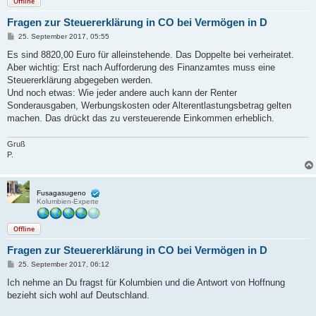
Offline
Fragen zur Steuererklärung in CO bei Vermögen in D
B
25. September 2017, 05:55
e
i
Es sind 8820,00 Euro für alleinstehende. Das Doppelte bei verheiratet.
t
Aber wichtig: Erst nach Aufforderung des Finanzamtes muss eine
r
a
Steuererklärung abgegeben werden.
g
Und noch etwas: Wie jeder andere auch kann der Renter
Sonderausgaben, Werbungskosten oder Alterentlastungsbetrag gelten
machen. Das drückt das zu versteuerende Einkommen erheblich.
Gruß
P.
Fusagasugeno
Kolumbien-Experte
Offline
Fragen zur Steuererklärung in CO bei Vermögen in D
B
25. September 2017, 06:12
e
i
Ich nehme an Du fragst für Kolumbien und die Antwort von Hoffnung
t
bezieht sich wohl auf Deutschland.
r
a
g