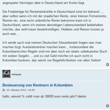
g
angesparte Vermögen aber in Deutschland am Konto liegt.
Die Freibeträge für Renteneinkünfte in Deutschland sind mir bekannt...,
aber selbst wenn ich mit der staatlichen Rente, einer kleinen Firmenrente,
Riester etc. eine recht ordentliche Rente bekomme kann ich in
Deutschland, wenn ich meinen derzeitigen Lebensstandard beibehalten
möchte, das wohl kaum bewerkstelligen. Hobbies und Reisen kosten ja
auch was...
Ich werde auch mal meinen Deutschen Steuerberater fragen was man
machen bzgl. Auslandsrentner machen kann.., insbesondere die
Kolumbianischen Regeln sind mir aber noch ein relativ unbekanntes Buch
mit sieben Siegeln..., und zu viel Geld möchte ich auch nicht in
Kolumbien bunkern, das weckt nur Begehrlichkeiten von allen Seiten!
maryaqa
Besteuerung von Rentnern in Kolumbien
B
14. Oktober 2017, 18:36
e
i
hallo, wieviel % zahlt man ab 39000 euro rente jahr? danke
t
r
a
g