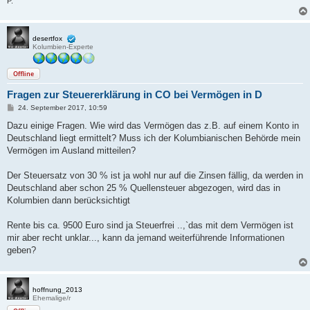
P.
desertfox
Kolumbien-Experte
Offline
Fragen zur Steuererklärung in CO bei Vermögen in D
B
24. September 2017, 10:59
e
i
Dazu einige Fragen. Wie wird das Vermögen das z.B. auf einem Konto in
t
Deutschland liegt ermittelt? Muss ich der Kolumbianischen Behörde mein
r
a
Vermögen im Ausland mitteilen?
g
Der Steuersatz von 30 % ist ja wohl nur auf die Zinsen fällig, da werden in
Deutschland aber schon 25 % Quellensteuer abgezogen, wird das in
Kolumbien dann berücksichtigt
Rente bis ca. 9500 Euro sind ja Steuerfrei ..,`das mit dem Vermögen ist
mir aber recht unklar..., kann da jemand weiterführende Informationen
geben?
hoffnung_2013
Ehemalige/r