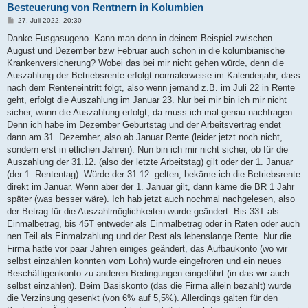
Besteuerung von Rentnern in Kolumbien
B
27. Juli 2022, 20:30
e
i
Danke Fusgasugeno. Kann man denn in deinem Beispiel zwischen
t
August und Dezember bzw Februar auch schon in die kolumbianische
r
a
Krankenversicherung? Wobei das bei mir nicht gehen würde, denn die
g
Auszahlung der Betriebsrente erfolgt normalerweise im Kalenderjahr, dass
nach dem Renteneintritt folgt, also wenn jemand z.B. im Juli 22 in Rente
geht, erfolgt die Auszahlung im Januar 23. Nur bei mir bin ich mir nicht
sicher, wann die Auszahlung erfolgt, da muss ich mal genau nachfragen.
Denn ich habe im Dezember Geburtstag und der Arbeitsvertrag endet
dann am 31. Dezember, also ab Januar Rente (leider jetzt noch nicht,
sondern erst in etlichen Jahren). Nun bin ich mir nicht sicher, ob für die
Auszahlung der 31.12. (also der letzte Arbeitstag) gilt oder der 1. Januar
(der 1. Rententag). Würde der 31.12. gelten, bekäme ich die Betriebsrente
direkt im Januar. Wenn aber der 1. Januar gilt, dann käme die BR 1 Jahr
später (was besser wäre). Ich hab jetzt auch nochmal nachgelesen, also
der Betrag für die Auszahlmöglichkeiten wurde geändert. Bis 33T als
Einmalbetrag, bis 45T entweder als Einmalbetrag oder in Raten oder auch
nen Teil als Einmalzahlung und der Rest als lebenslange Rente. Nur die
Firma hatte vor paar Jahren einiges geändert, das Aufbaukonto (wo wir
selbst einzahlen konnten vom Lohn) wurde eingefroren und ein neues
Beschäftigenkonto zu anderen Bedingungen eingeführt (in das wir auch
selbst einzahlen). Beim Basiskonto (das die Firma allein bezahlt) wurde
die Verzinsung gesenkt (von 6% auf 5,5%). Allerdings galten für den