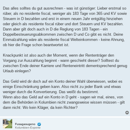
Das alles solltes du gut ausrechnen - was ist günstiger: Lieber erstmal so
rüber, als no residente fiscal, weniger als 183 Tage von 365 und KV sowie
Steuern in D bezahlen und erst in einem neuen Jahr entgültig hinziehen
oder gleich als residente fiscal rüber und dort Steuern und KV bezahlen.
Dann aber gilt doch auch in D die Reglung von 183 Tagen - ein
Doppelbesteuerungsabkommen zwischen D und Co gibt es nicht. Deine
Einmalzahlung wäre als residente fiscal Welteinkommen - keine Ahnung,
ob hier die Frage schon beantwortet ist.
Knackpunkt ist also auch der Moment, wenn der Rententräger den
Vorgang zur Auszahlung beginnt - wann geschieht dieser? Solltest du
zwischen Ende deiner Karriere und Renteneintritt dementsprechend genug
Urlaub einlegen?
Das Geld wird dir doch auf ein Konto deiner Wahl überwiesen, wobei es
einige Einschränkung geben kann. Also nicht zu jeder Bank und etwas
weniger durch die Konvertierung. Das weißt du bestimmt.
Wenn also das Geld auf ein Konto in D geht - sagen wir mal, eines, von
dem die Behörden in Kolumbien nicht zwangsweise wissen müssen - gilt
dann nicht: Wo kein Kläger, da kein Richter?
Fusagasugeno
Kolumbien-Experte