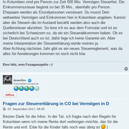
In Kolumbien sind pro Person zur Zeit 500 Mio. Vermögen Steuerfrei. Die
Einkommenssteuer beginnt so bei 35 Mio., ebenfalls pro Person.
Ehepaare werden als Einzelpersonen versteuert. Du musst Dein
weltweites Vermögen und Einkommen hier in Kolumbien angeben. Kannst
aber die Steuern die im Ausland bezahlt werden also auch die
Quellensteuer abziehen. So lese ich es aus dem Formular und ist es
sicherlich bei Schweizern so, da wir ein Steuerabkommen haben. Ob es
bei Deutschland auch so ist, dafür lege ich keine Garantie ein. Aber
meine Interpretation der Steuererklärung würde meinen ja.
Aber Achtung nächstes Jahr gibt es ein neues Steuerreglement, was da
alles für Aenderungen kommen ist noch nicht klar.
Eres feliz, eres Fusagasugeño :-)
desertfox
Kolumbien-Experte
Offline
Fragen zur Steuererklärung in CO bei Vermögen in D
B
25. September 2017, 08:45
e
i
Besten Dank für die Infos. In der Tat, ich fragte nach den Regeln für
t
Kolumbien wenn ich meine Rente dort verbringen möchte, das für die
r
a
Rente und evtl. Erbe für die Kinder falls noch was übrig ist
)