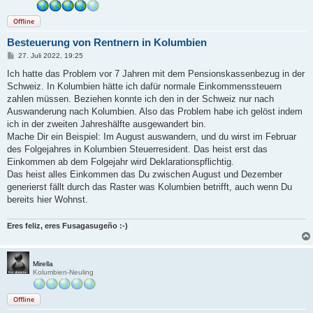
Offline
Besteuerung von Rentnern in Kolumbien
B
27. Juli 2022, 19:25
e
i
Ich hatte das Problem vor 7 Jahren mit dem Pensionskassenbezug in der
t
Schweiz. In Kolumbien hätte ich dafür normale Einkommenssteuern
r
a
zahlen müssen. Beziehen konnte ich den in der Schweiz nur nach
g
Auswanderung nach Kolumbien. Also das Problem habe ich gelöst indem
ich in der zweiten Jahreshälfte ausgewandert bin.
Mache Dir ein Beispiel: Im August auswandern, und du wirst im Februar
des Folgejahres in Kolumbien Steuerresident. Das heist erst das
Einkommen ab dem Folgejahr wird Deklarationspflichtig.
Das heist alles Einkommen das Du zwischen August und Dezember
generierst fällt durch das Raster was Kolumbien betrifft, auch wenn Du
bereits hier Wohnst.
Eres feliz, eres Fusagasugeño :-)
Mirella
Kolumbien-Neuling
Offline