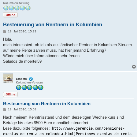
Kolumbien-Neuling
Offline
Besteuerung von Rentnern in Kolumbien
B
18. Juli 2016, 15:33
e
i
Hola,
t
mich interessiert, ob ich als ausländischer Rentner in Kolumbien Steuern
r
a
auf meine Rente zahlen muss. hat hier jemand Erfahrung?
g
Würde mich über Informationen sehr freuen.
Saludos de moertel59
Ernesto
Kolumbien-Veteran
Offline
Besteuerung von Rentnern in Kolumbien
B
18. Juli 2016, 15:58
e
i
Nach meinem Kenntnisstand und dem derzeitigen Wechselkurs sind
t
Beträge bis etwa 9500 Euro monatlich steuerfrei.
r
a
Lese dazu bitte folgendes:
http://www.gerencie.com/pensiones-
g
exentas-de-renta-en-colombia.html]Pensiones exentas de renta