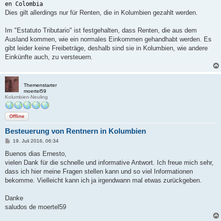
en Colombia
Dies gilt allerdings nur für Renten, die in Kolumbien gezahlt werden.
Im "Estatuto Tributario" ist festgehalten, dass Renten, die aus dem
Ausland kommen, wie ein normales Einkommen gehandhabt werden. Es
gibt leider keine Freibeträge, deshalb sind sie in Kolumbien, wie andere
Einkünfte auch, zu versteuern.
Themenstarter
moertel59
Kolumbien-Neuling
Offline
Besteuerung von Rentnern in Kolumbien
B
19. Juli 2016, 06:34
e
i
Buenos dias Ernesto,
t
vielen Dank für die schnelle und informative Antwort. Ich freue mich sehr,
r
a
dass ich hier meine Fragen stellen kann und so viel Informationen
g
bekomme. Vielleicht kann ich ja irgendwann mal etwas zurückgeben.
Danke
saludos de moertel59