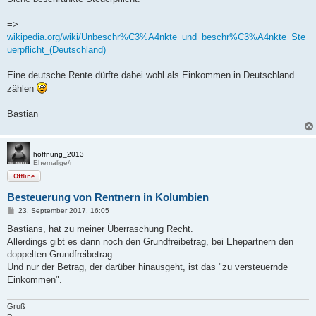
t
r
a
=>
g
wikipedia.org/wiki/Unbeschr%C3%A4nkte_und_beschr%C3%A4nkte_Ste
uerpflicht_(Deutschland)
Eine deutsche Rente dürfte dabei wohl als Einkommen in Deutschland
zählen
Bastian
hoffnung_2013
Ehemalige/r
Offline
Besteuerung von Rentnern in Kolumbien
B
23. September 2017, 16:05
e
i
Bastians, hat zu meiner Überraschung Recht.
t
Allerdings gibt es dann noch den Grundfreibetrag, bei Ehepartnern den
r
a
doppelten Grundfreibetrag.
g
Und nur der Betrag, der darüber hinausgeht, ist das "zu versteuernde
Einkommen".
Gruß