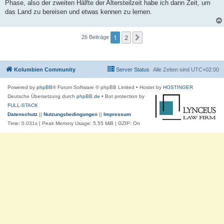
Phase, also der zweiten Hälfte der Altersteilzeit habe ich dann Zeit, um
das Land zu bereisen und etwas kennen zu lernen.
1
2
Nächste
26 Beiträge
Kolumbien Community
Server Status
Alle Zeiten sind
UTC+02:00
Powered by
phpBB
® Forum Software © phpBB Limited
• Hostet by
HOSTINGER
Deutsche Übersetzung durch
phpBB.de
• Bot protection by
FULL-STACK
Datenschutz
||
Nutzungsbedingungen
||
Impressum
Time: 0.031s
| Peak Memory Usage: 5.55 MiB | GZIP: On