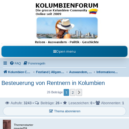
Kolumbienforum - Das
grosse Forum der
Freunde Kolumbiens
Reisen, Auswandern, Kultur, Politik, Geschichte und Visum in Kolumbien und Venezuela.
Austausch, Erfahrungen und Gemeinschaft im Kolumbienforum
Open menu
FAQ
Forenregeln
Kolumbien Community
Festland | Allgemeine Fragen
Auswandern, Leben & Arbeiten in Kolumbien
Informationen für Rentner in Kolumbien
Besteuerung von Rentnern in Kolumbien
1
2
Nächste
26 Beiträge
Aufrufe:
3243
•
Beiträge:
26
•
Lesezeichen:
0
•
Abonnenten:
1
Thema abonnieren
Themenstarter
moertel59