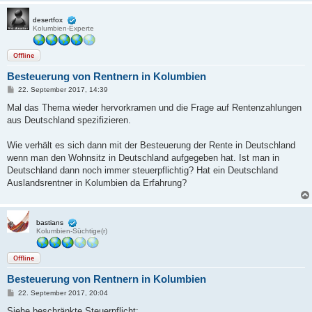
desertfox
Kolumbien-Experte
Offline
Besteuerung von Rentnern in Kolumbien
B
22. September 2017, 14:39
e
i
Mal das Thema wieder hervorkramen und die Frage auf Rentenzahlungen
t
aus Deutschland spezifizieren.
r
a
g
Wie verhält es sich dann mit der Besteuerung der Rente in Deutschland
wenn man den Wohnsitz in Deutschland aufgegeben hat. Ist man in
Deutschland dann noch immer steuerpflichtig? Hat ein Deutschland
Auslandsrentner in Kolumbien da Erfahrung?
bastians
Kolumbien-Süchtige(r)
Offline
Besteuerung von Rentnern in Kolumbien
B
22. September 2017, 20:04
e
i
Siehe beschränkte Steuerpflicht: