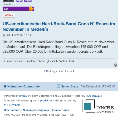
News Robot
Newsbot
Offline
US-amerikanische Hard-Rock-Band Guns N' Roses im
November in Medellín
B
28. Juli 2016, 16:17
e
i
Die US-amerikanische Hard-Rock-Band Guns N' Roses tritt im November
t
in Medellín auf. Die Eintrittspreise liegen zwischen 175.000 COP und
r
a
825.000 COP. Über 20.000 Eintrittskarten wurden bereits verkauft.
g
Du machst einen simplen Roboter glücklich. Vielen Dank!
1 Beitrag • Seite
1
von
1
Kolumbien Community
Server Status
Alle Zeiten sind
UTC+02:00
Powered by
phpBB
® Forum Software © phpBB Limited
• Hostet by
HOSTINGER
Deutsche Übersetzung durch
phpBB.de
• Bot protection by
FULL-STACK
Datenschutz
||
Nutzungsbedingungen
||
Impressum
Time: 0.042s
| Peak Memory Usage: 5.55 MiB | GZIP: On