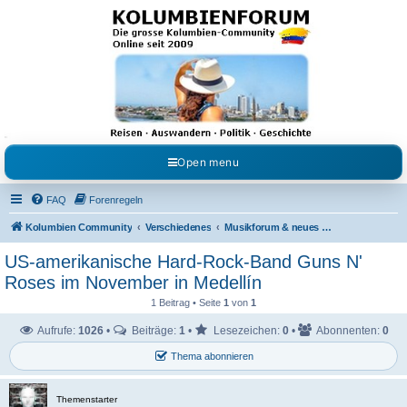
Kolumbienforum - Das
grosse Forum der
Freunde Kolumbiens
Reisen, Auswandern, Kultur, Politik, Geschichte und Visum in Kolumbien und Venezuela.
Austausch, Erfahrungen und Gemeinschaft im Kolumbienforum
Open menu
FAQ
Forenregeln
Kolumbien Community
Verschiedenes
Musikforum & neues aus dem Showgeschäft
US-amerikanische Hard-Rock-Band Guns N'
Roses im November in Medellín
1 Beitrag • Seite
1
von
1
Aufrufe:
1026
•
Beiträge:
1
•
Lesezeichen:
0
•
Abonnenten:
0
Thema abonnieren
Themenstarter