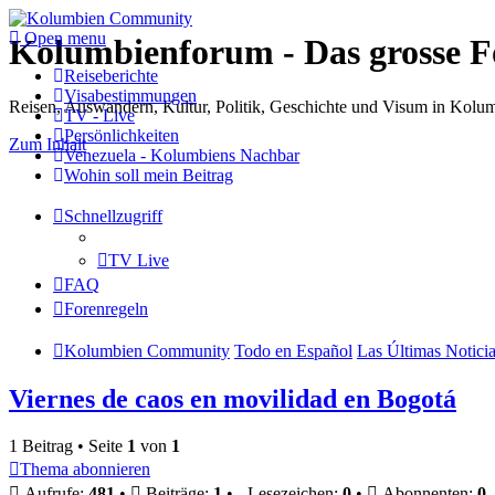
Open menu
Kolumbienforum - Das grosse 
Reiseberichte
Visabestimmungen
Reisen, Auswandern, Kultur, Politik, Geschichte und Visum in Kol
TV - Live
Persönlichkeiten
Zum Inhalt
Venezuela - Kolumbiens Nachbar
Wohin soll mein Beitrag
Schnellzugriff
TV Live
FAQ
Forenregeln
Kolumbien Community
Todo en Español
Las Últimas Notici
Viernes de caos en movilidad en Bogotá
1 Beitrag • Seite
1
von
1
Thema abonnieren
Aufrufe:
481
•
Beiträge:
1
•
Lesezeichen:
0
•
Abonnenten:
0