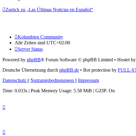
Zurück zu „Las Últimas Noticias en Español“
Kolumbien Community
Alle Zeiten sind
UTC+02:00
Server Status
Powered by
phpBB
® Forum Software © phpBB Limited
• Hostet b
Deutsche Übersetzung durch
phpBB.de
• Bot protection by
FULL-S
Datenschutz
||
Nutzungsbedingungen
||
Impressum
Time: 0.033s
| Peak Memory Usage: 5.58 MiB | GZIP: On