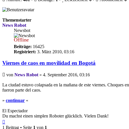
Themenstarter
News Robot
Newsbot
Offline
Beiträge:
16425
Registriert:
3. März 2010, 03:16
Viernes de caos en movilidad en Bogotá
Beitrag
von
News Robot
»
4. September 2016, 03:16
La ciudad estuvo colapsada en la mañana de este viernes. Choques en 
fueron parte del caos.
»
continuar
«
El Espectador
Du machst einen simplen Roboter glücklich. Vielen Dank!
Nach
oben
1 Beitrag • Seite
1
von
1