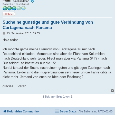
CaribicStefan
Kolumbien-Süchtige(r)
Offline
Suche ne günstige und gute Verbindung von
Cartagena nach Panama
B
13. September 2016, 09:35
e
i
Hola todos...
t
r
a
ich möchte gerne meine Freundin von Caratagena zu mir nach
g
Deutschland einladen. Momentan sind aber die Flühe von Kolumbien
nach Deutschland sehr teuer. Fliegt man aber via Panama (PTY) nach
Düsseldorf, so kostet es nur die 1/2.
Nun bi ich auf der Suche nach einem guten und güstigen Zubringer nach
Panama. Leider sind die Flugverbinungen sehr teuer un die Fähre gibts ja
nicht mehr. Jemand von euch ne Idee oder Erfahrung?
gracias...Stefan
1 Beitrag • Seite
1
von
1
Kolumbien Community
Server Status
Alle Zeiten sind
UTC+02:00