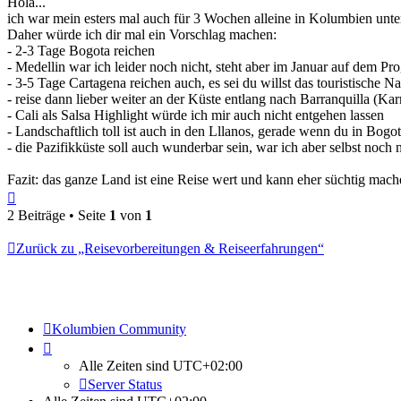
Hola...
ich war mein esters mal auch für 3 Wochen alleine in Kolumbien unte
Daher würde ich dir mal ein Vorschlag machen:
- 2-3 Tage Bogota reichen
- Medellin war ich leider noch nicht, steht aber im Januar auf dem P
- 3-5 Tage Cartagena reichen auch, es sei du willst das touristische N
- reise dann lieber weiter an der Küste entlang nach Barranquilla (
- Cali als Salsa Highlight würde ich mir auch nicht entgehen lassen
- Landschaftlich toll ist auch in den Lllanos, gerade wenn du in Bogo
- die Pazifikküste soll auch wunderbar sein, war ich aber selbst noch n
Fazit: das ganze Land ist eine Reise wert und kann eher süchtig mache
Nach
oben
2 Beiträge • Seite
1
von
1
Zurück zu „Reisevorbereitungen & Reiseerfahrungen“
Kolumbien Community
Alle Zeiten sind
UTC+02:00
Server Status