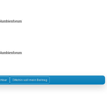
Kolumbienforum
Kolumbienforum
chbar
Wohin soll mein Beitrag