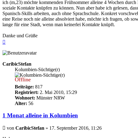
ich (m,23) möchte kommenden Frühsommer alleine 4 Wochen durch Kol
soziale Kontakte knüpfen zu können. Nun aber habe ich gelesen, dass 
Spanisch-Skills arbeiten, auch ohne Sprachschule. Konkret vorschwe
eine Reise noch nie alleine absolviert habe, möchte ich fragen, ob 
lange für eine Stadt, wenn man keinerlei Kontakte knüpft.
Danke und Grüße
Nach
oben
CaribicStefan
Kolumbien-Süchtige(r)
Offline
Beiträge:
817
Registriert:
2. Mai 2010, 15:29
Wohnort:
Münster NRW
Alter:
56
1 Monat alleine in Kolumbien
Beitrag
von
CaribicStefan
»
17. September 2016, 11:26