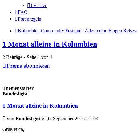
TV Live
FAQ
Forenregeln
Kolumbien Community
Festland | Allgemeine Fragen
Reisev
1 Monat alleine in Kolumbien
2 Beiträge • Seite
1
von
1
Thema abonnieren
Themenstarter
Bundesligist
1 Monat alleine in Kolumbien
Beitrag
von
Bundesligist
»
16. September 2016, 21:09
Grüß euch,