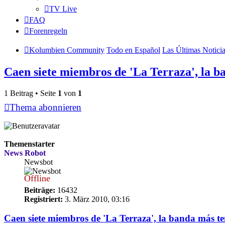
TV Live
FAQ
Forenregeln
Kolumbien Community
Todo en Español
Las Últimas Notici
Caen siete miembros de 'La Terraza', la 
1 Beitrag • Seite
1
von
1
Thema abonnieren
Themenstarter
News Robot
Newsbot
Offline
Beiträge:
16432
Registriert:
3. März 2010, 03:16
Caen siete miembros de 'La Terraza', la banda más t