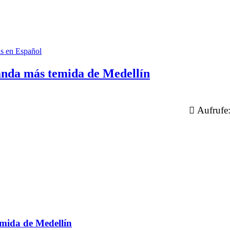
as en Español
banda más temida de Medellín
Aufrufe
emida de Medellín