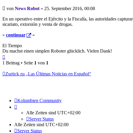
Beitrag
von
News Robot
»
25. September 2016, 00:08
En un operativo entre el Ejército y la Fiscalía, las autoridades captu
sicariato, extorsión y venta de drogas.
»
continuar
«
El Tiempo
Du machst einen simplen Roboter glücklich. Vielen Dank!
Nach
oben
1 Beitrag • Seite
1
von
1
Zurück zu „Las Últimas Noticias en Español“
Kolumbien Community
Alle Zeiten sind
UTC+02:00
Server Status
Alle Zeiten sind
UTC+02:00
Server Status