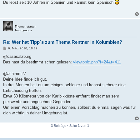
i
Du lebst seit 10 Jahren in Spanien und kannst kein Spanisch
t
r
a
g
Themenstarter
Anonymous
Re: Wer hat Tipp´s zum Thema Rentner in Kolumbien?
B
6. März 2010, 18:32
e
i
@casasalzburg
t
Das hast du bestimmt schon gelesen:
viewtopic.php?f=24&t=411
r
a
g
@achimm27
Deine Idee finde ich gut.
In drei Monten bist du um einiges schlauer und kannst sicherer eine
Entscheidung treffen.
Etwa 50 Kilometer von der Karibikküste entfernt findet man sehr
preiswerte und angenehme Gegenden.
Um einen Vorschlag machen zu können, solltest du einmal sagen was für
dich wichtig in deiner Umgebung ist.
3 Beiträge • Seite
1
von
1