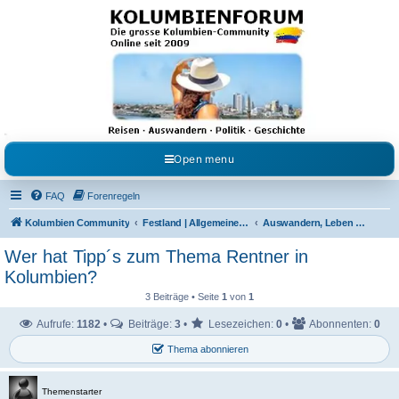
Kolumbienforum - Das
grosse Forum der
Freunde Kolumbiens
Reisen, Auswandern, Kultur, Politik, Geschichte und Visum in Kolumbien und Venezuela.
Austausch, Erfahrungen und Gemeinschaft im Kolumbienforum
Open menu
FAQ
Forenregeln
Kolumbien Community
Festland | Allgemeine Fragen
Auswandern, Leben & Arbeiten in Kolumbien
Wer hat Tipp´s zum Thema Rentner in
Kolumbien?
3 Beiträge • Seite
1
von
1
Aufrufe:
1182
•
Beiträge:
3
•
Lesezeichen:
0
•
Abonnenten:
0
Thema abonnieren
Themenstarter