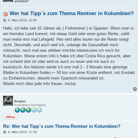
achimm27
Wer hat Tipp´s zum Thema Rentner in Kolumbien?
B
6. März 2010, 11:05
e
i
Hallo, ich lebe seit 10 Jahren als ( Frührentner ) in Spanien. Wenn man in
t
ein fremdes Land kommt, mit etwas Geld oder einer guten Rente, zahlt
r
a
man meist erst mal Lehrgeld. Hier wird alles teurer nur die Rente steigt
g
nicht. Desshalb, und auch weil ich, solange die Gesundheit noch
mitmacht, noch mal was erleben möchte interessiere ich mich für
Kolumbien. Meine ersten Info`s habe ich über Costa Rica gesucht, aber
mit scheint dort ist oder wird es auch zu teuer und mir auch zu
touristisch. Am liebsten würde ich erst mal 2 - 3 Monate eine günstige
Bleibe in Kolumbien finden,+- 50 km von einer Küste entfernt, mit Kontakt
zu Einheimischen, obwohl mein Spanisch mieserabel ist.
Würde mich über jede Info freuen. micha
Bergfan
Kolumbien-Süchtige(r)
Offline
Re: Wer hat Tipp´s zum Thema Rentner in Kolumbien?
B
6. März 2010, 17:50
e