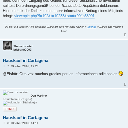
Idee, denn den Eingang des Geldes für diese "ausländische Investition"
solltest Du ordnungsgemäß bei der
Banco de la República
deklarieren.
Hier ein Link der Dich zu einem sehr informativen Beitrag eines Mitglieds
bringt:
viewtopic.php?f=192&t=10233&start=90#p58901
Du bist mit unserer Hilfe zufrieden! Dann hilf bitte mit einer kleinen »
Spende
« Danke und Vergelt's
Gott!
Themenstarter
brisbane2003
Hauskauf in Cartagena
B
7. Oktober 2016, 19:20
e
i
@Eisbär: Otra vez muchas gracias por las informaciones adicionales
t
r
a
g
Don Maximo
Kolumbien-Süchtige(r)
Offline
Hauskauf in Cartagena
B
8. Oktober 2016, 14:11
e