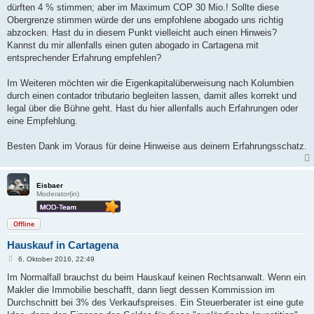
dürften 4 % stimmen; aber im Maximum COP 30 Mio.! Sollte diese
Obergrenze stimmen würde der uns empfohlene abogado uns richtig
abzocken. Hast du in diesem Punkt vielleicht auch einen Hinweis?
Kannst du mir allenfalls einen guten abogado in Cartagena mit
entsprechender Erfahrung empfehlen?
Im Weiteren möchten wir die Eigenkapitalüberweisung nach Kolumbien
durch einen contador tributario begleiten lassen, damit alles korrekt und
legal über die Bühne geht. Hast du hier allenfalls auch Erfahrungen oder
eine Empfehlung.
Besten Dank im Voraus für deine Hinweise aus deinem Erfahrungsschatz.
Eisbaer
Moderator(in)
Offline
Hauskauf in Cartagena
B
6. Oktober 2016, 22:49
e
i
Im Normalfall brauchst du beim Hauskauf keinen Rechtsanwalt. Wenn ein
t
Makler die Immobilie beschafft, dann liegt dessen Kommission im
r
a
Durchschnitt bei 3% des Verkaufspreises. Ein Steuerberater ist eine gute
g