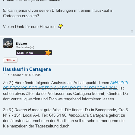
5. Kann jemand von seinen Erfahrungen mit einem Hauskauf in
Cartagena erzählen?
Vielen Dank für eure Hinweise.
Eisbaer
Moderator(in)
Offline
Hauskauf in Cartagena
B
5. Oktober 2016, 01:35
e
i
Zu 2.) Hier könnte folgende Analysis als Anhaltspunkt dienen.
ANALISIS
t
DE PRECIOS POR METRO CUADRADO EN CARTAGENA 2011
. Ist
r
a
schon etwas älter, da der Verfasser aus Cartagena kommt, könntest Du
g
dort vorstellig werden und Dich weitergehend informieren lassen.
Zu 3.)
Ramon H
macht gute Arbeit. Die findest Du in Bocagrande, Cra 3
N° 7 - 154, Local A-4, Tel: 645 54 90,
Inmobiliaria Cartagena
gehört zu
den ältesten Unternehmen der Stadt. Ich selbst sehe immer gerne die
Kleinanzeigen der Tageszeitung durch.