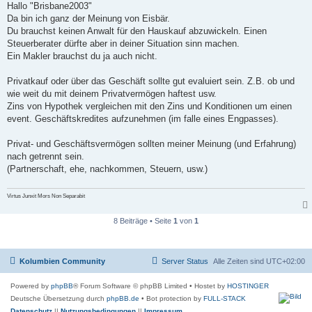
i
Hallo "Brisbane2003"
t
Da bin ich ganz der Meinung von Eisbär.
r
a
Du brauchst keinen Anwalt für den Hauskauf abzuwickeln. Einen
g
Steuerberater dürfte aber in deiner Situation sinn machen.
Ein Makler brauchst du ja auch nicht.
Privatkauf oder über das Geschäft sollte gut evaluiert sein. Z.B. ob und
wie weit du mit deinem Privatvermögen haftest usw.
Zins von Hypothek vergleichen mit den Zins und Konditionen um einen
event. Geschäftskredites aufzunehmen (im falle eines Engpasses).
Privat- und Geschäftsvermögen sollten meiner Meinung (und Erfahrung)
nach getrennt sein.
(Partnerschaft, ehe, nachkommen, Steuern, usw.)
Virtus Junxit Mors Non Separabit
8 Beiträge • Seite
1
von
1
Kolumbien Community
Server Status
Alle Zeiten sind
UTC+02:00
Powered by
phpBB
® Forum Software © phpBB Limited
• Hostet by
HOSTINGER
Deutsche Übersetzung durch
phpBB.de
• Bot protection by
FULL-STACK
Datenschutz
||
Nutzungsbedingungen
||
Impressum