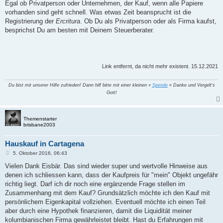
Egal ob Privatperson oder Unternehmen, der Kauf, wenn alle Papiere
vorhanden sind geht schnell. Was etwas Zeit beansprucht ist die
Registrierung der
Ercritura
. Ob Du als Privatperson oder als Firma kaufst,
besprichst Du am besten mit Deinem Steuerberater.
Link entfernt, da nicht mehr existent. 15.12.2021
Du bist mit unserer Hilfe zufrieden! Dann hilf bitte mit einer kleinen »
Spende
« Danke und Vergelt's
Gott!
Themenstarter
brisbane2003
Hauskauf in Cartagena
B
5. Oktober 2016, 06:43
e
i
Vielen Dank Eisbär. Das sind wieder super und wertvolle Hinweise aus
t
denen ich schliessen kann, dass der Kaufpreis für "mein" Objekt ungefähr
r
a
richtig liegt. Darf ich dir noch eine ergänzende Frage stellen im
g
Zusammenhang mit dem Kauf? Grundsätzlich möchte ich den Kauf mit
persönlichem Eigenkapital vollziehen. Eventuell möchte ich einen Teil
aber durch eine Hypothek finanzieren, damit die Liquidität meiner
kolumbianischen Firma gewährleistet bleibt. Hast du Erfahrungen mit