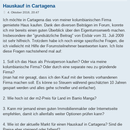
Hauskauf in Cartagena
B
4. Oktober 2016, 20:47
e
i
Ich möchte in Cartagena das von meiner kolumbianischen Firma
t
gemietete Haus kaufen. Dank den diversen Beiträgen im Forum, konnte
r
a
ich mir bereits einen guten Überblick über den Eigentumserwerb machen.
g
Insbesondere der "grundsätzliche Beitrag" von Eisbär vom 31. Juli 2009
ist sehr hilfreich. Trotzdem habe ich noch einige spezifische Fragen, die
ich vielleicht mit Hilfe der Forumsteilnehmer beantworten kann. Ich liste
diese Fragen nachstehend mal auf:
1. Soll ich das Haus als Privatperson kaufen? Oder via meine
kolumbianische Firma? Oder durch eine separate neu zu gründende
Firma?
(man hat mir gesagt, dass ich den Kauf mit der bereits vorhandenen
Firma machen soll. Es könne so Steuern während geschätzten 10 Jahren
gespart werden und alles gehe schneller und einfacher).
2. Wie hoch ist der m2-Preis für Land im Barrio Manga?
3. Kann mir jemand einen guten Immobilienmakler oder Internetseite
empfehlen, damit ich allenfalls weiter Optionen prüfen kann?
4. Wie ist der aktuelle Markt für einen Hauskauf in Cartagena? Sind die
Preise eher steigend oder fallend?