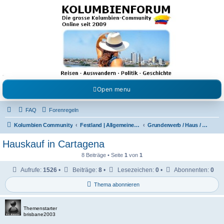
Kolumbienforum - Das
grosse Forum der
Freunde Kolumbiens
Reisen, Auswandern, Kultur, Politik, Geschichte und Visum in Kolumbien und Venezuela.
Austausch, Erfahrungen und Gemeinschaft im Kolumbienforum
Open menu
FAQ
Forenregeln
Kolumbien Community
Festland | Allgemeine Fragen
Grunderwerb / Haus / Wohnung / Finca / Lote
Hauskauf in Cartagena
8 Beiträge • Seite
1
von
1
Aufrufe:
1526
•
Beiträge:
8
•
Lesezeichen:
0
•
Abonnenten:
0
Thema abonnieren
Themenstarter
brisbane2003