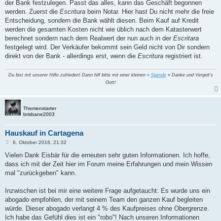
der Bank festzulegen. Passt das alles, kann das Geschäft begonnen
werden. Zuerst die
Escritura
beim Notar. Hier hast Du nicht mehr die freie
Entscheidung, sondern die Bank wählt diesen. Beim Kauf auf Kredit
werden die gesamten Kosten nicht wie üblich nach dem Katasterwert
berechnet sondern nach dem Realwert der nun auch in der
Escritara
festgelegt wird. Der Verkäufer bekommt sein Geld nicht von Dir sondern
direkt von der Bank - allerdings erst, wenn die
Escritura
registriert ist.
Du bist mit unserer Hilfe zufrieden! Dann hilf bitte mit einer kleinen »
Spende
« Danke und Vergelt's
Gott!
Themenstarter
brisbane2003
Hauskauf in Cartagena
B
6. Oktober 2016, 21:32
e
i
Vielen Dank Eisbär für die erneuten sehr guten Informationen. Ich hoffe,
t
dass ich mit der Zeit hier im Forum meine Erfahrungen und mein Wissen
r
a
mal "zurückgeben" kann.
g
Inzwischen ist bei mir eine weitere Frage aufgetaucht: Es wurde uns ein
abogado empfohlen, der mit seinem Team den ganzen Kauf begleiten
würde. Dieser abogado verlangt 4 % des Kaufpreises ohne Obergrenze.
Ich habe das Gefühl dies ist ein "robo"! Nach unseren Informationen