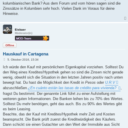
kolumbianischen Bank? Aus dem Forum und vom hören sagen sind die
Zinssätze in Kolumbien sehr hoch. Vielen Dank im Voraus für deine
Hinweise.
Eisbaer
Moderator(in)
Offline
Hauskauf in Cartagena
B
5. Oktober 2016, 15:34
e
i
Ich würde den Kauf mit persönlichem Eigenkapital vorziehen. Solltest Du
t
den Weg eines Kredites/Hypothek gehen so sind die Zinsen nicht gerade
r
a
wenig, obwohl sich die Situation in den letzten Jahren positiv nach unten
g
bewegt hat. Du hast die Möglichkeit den Kredit in
Pesos
oder
U.R.V
abzuschließen.
¿En cuánto están las tasas de crédito para vivienda?
,
fragst Du bestimmt. Der genannte Link führt zu einer Aufstellung mit
weiteren guten Informationen. Die Banken leihen bis zu 70% des Wertes.
Solltest Du mehr benötigen, geht das auch. Bis zu 90% des Wertes gibt
es beim Leasing.
Beachte, das der Kauf mit Kredites/Hypothek mehr Zeit und Kosten
beansprucht. Die Bank prüft zuerst die Kreditwürdigkeit des Käufers.
Dann schickt sie einen Gutachter um den Wert der Immobile aus Sicht