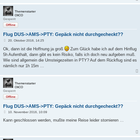
Themenstarter
OliCO
Gesperrt
Offline
Flug DUS->AMS->PTY: Gepäck nicht durchgecheckt??
B
20. Oktober 2016, 14:25
e
i
Ok, dann ist die Hoffnung ja groß
Zum Glück habe ich auf dem Hinflug
t
5h Aufenthalt, dann gibt es kein Risiko, falls ich doch neu aufgeben muß.
r
a
Wie sind allgemein die Umsteigezeiten in PTY? Auf dem Rückflug sind es
g
nämlich nur 1h 15m …
Themenstarter
OliCO
Gesperrt
Offline
Flug DUS->AMS->PTY: Gepäck nicht durchgecheckt??
B
10. November 2016, 10:09
e
i
Kann geschlossen werden, mußte meine Reise leider stornieren …
t
r
a
g