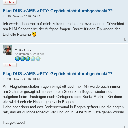
Offline
Flug DUS->AMS->PTY: Gepäck nicht durchgecheckt??
B
20. Oktober 2016, 09:46
e
i
Ich werd's dann mal auf mich zukommen lassen, bzw. dann in Düsseldorf
t
am KLM-Schalter bei der Aufgabe fragen. Danke für den Tip wegen der
r
a
Eishölle Panama
g
CaribicStefan
Kolumbien-Süchtige(r)
Offline
Flug DUS->AMS->PTY: Gepäck nicht durchgecheckt??
B
20. Oktober 2016, 13:49
e
i
Am Flughafenschalter fragen bringt oft auch nix! Mir wurde auch immer
t
am Schalter gesagt ich müsse mein Gepäck in Bogota wieder neu
r
a
aufgeben beim Umsteigen nach Cartagena oder Santa Marta....Bin dann
g
wie wild durch die Hallen gehetzt in Bogota.
Habe aber dann mal das Bodenpersonal in Bogota gefragt und die sagten
mir, das es durchgescheckt wird und ich in Ruhe zum Gate gehen könne!
Hat geklappt!