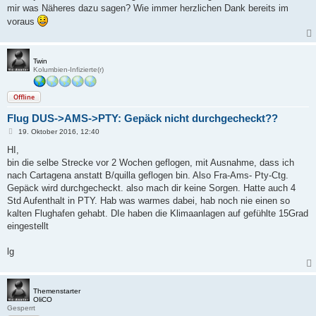
mir was Näheres dazu sagen? Wie immer herzlichen Dank bereits im
voraus
Twin
Kolumbien-Infizierte(r)
Offline
Flug DUS->AMS->PTY: Gepäck nicht durchgecheckt??
B
19. Oktober 2016, 12:40
e
i
HI,
t
bin die selbe Strecke vor 2 Wochen geflogen, mit Ausnahme, dass ich
r
a
nach Cartagena anstatt B/quilla geflogen bin. Also Fra-Ams- Pty-Ctg.
g
Gepäck wird durchgecheckt. also mach dir keine Sorgen. Hatte auch 4
Std Aufenthalt in PTY. Hab was warmes dabei, hab noch nie einen so
kalten Flughafen gehabt. DIe haben die Klimaanlagen auf gefühlte 15Grad
eingestellt
lg
Themenstarter
OliCO
Gesperrt