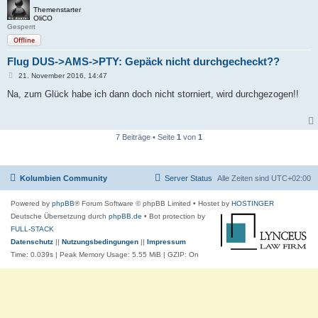
Themenstarter
OliCO
Gesperrt
Offline
Flug DUS->AMS->PTY: Gepäck nicht durchgecheckt??
B
21. November 2016, 14:47
e
i
Na, zum Glück habe ich dann doch nicht storniert, wird durchgezogen!!
t
r
a
g
7 Beiträge • Seite
1
von
1
Kolumbien Community
Server Status
Alle Zeiten sind
UTC+02:00
Powered by
phpBB
® Forum Software © phpBB Limited
• Hostet by
HOSTINGER
Deutsche Übersetzung durch
phpBB.de
• Bot protection by
FULL-STACK
Datenschutz
||
Nutzungsbedingungen
||
Impressum
Time: 0.039s
| Peak Memory Usage: 5.55 MiB | GZIP: On