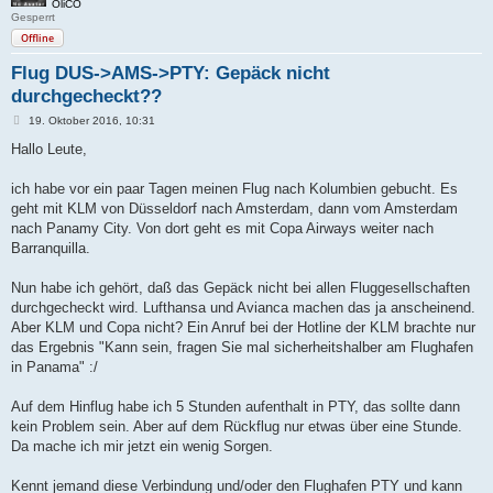
OliCO
Gesperrt
Offline
Flug DUS->AMS->PTY: Gepäck nicht
durchgecheckt??
B
19. Oktober 2016, 10:31
e
i
Hallo Leute,
t
r
a
ich habe vor ein paar Tagen meinen Flug nach Kolumbien gebucht. Es
g
geht mit KLM von Düsseldorf nach Amsterdam, dann vom Amsterdam
nach Panamy City. Von dort geht es mit Copa Airways weiter nach
Barranquilla.
Nun habe ich gehört, daß das Gepäck nicht bei allen Fluggesellschaften
durchgecheckt wird. Lufthansa und Avianca machen das ja anscheinend.
Aber KLM und Copa nicht? Ein Anruf bei der Hotline der KLM brachte nur
das Ergebnis "Kann sein, fragen Sie mal sicherheitshalber am Flughafen
in Panama" :/
Auf dem Hinflug habe ich 5 Stunden aufenthalt in PTY, das sollte dann
kein Problem sein. Aber auf dem Rückflug nur etwas über eine Stunde.
Da mache ich mir jetzt ein wenig Sorgen.
Kennt jemand diese Verbindung und/oder den Flughafen PTY und kann