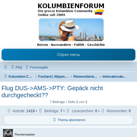
Kolumbienforum - Das
grosse Forum der
Freunde Kolumbiens
Reisen, Auswandern, Kultur, Politik, Geschichte und Visum in Kolumbien und Venezuela.
Austausch, Erfahrungen und Gemeinschaft im Kolumbienforum
Open menu
FAQ
Forenregeln
Kolumbien Community
Festland | Allgemeine Fragen
Reisevorbereitungen & Reiseerfahrungen
Internationale Flüge
Flug DUS->AMS->PTY: Gepäck nicht
durchgecheckt??
7 Beiträge • Seite
1
von
1
Aufrufe:
1418
•
Beiträge:
7
•
Lesezeichen:
0
•
Abonnenten:
0
Thema abonnieren
Themenstarter